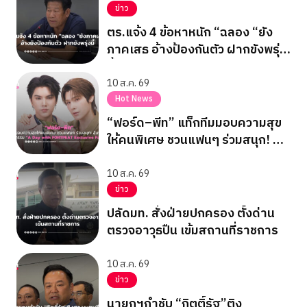
ข่าว
ตร.แจ้ง 4 ข้อหาหนัก “ฉลอง “ยัง
ภาคเสธ อ้างป้องกันตัว ฝากขังพรุ่ง
นี้
10 ส.ค. 69
Hot News
“ฟอร์ด–พีท” แท็กทีมมอบความสุข
ให้คนพิเศษ ชวนแฟนๆ ร่วมสนุก! ลุ้น
ฟิน! ในกิจกรรม “A Day with
FORTPEAT Exclusive Fan Meet”
10 ส.ค. 69
ข่าว
ปลัดมท. สั่งฝ่ายปกครอง ตั้งด่าน
ตรวจอาวุธปืน เข้มสถานที่ราชการ
10 ส.ค. 69
ข่าว
นายกฯกำชับ “กิตติ์รัฐ”ติง