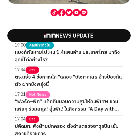
NEWS UPDATE
19:00
คลิปข่าวทั่วไป
แบงก์พันหายไปไหน 1.4แสนล้าน ประเทศไทย มาถึง
จุดนี้ได้อย่างไร?
17:34
ข่าว
ตร.แจ้ง 4 ข้อหาหนัก "ฉลอง "ยังภาคเสธ อ้างป้องกัน
ตัว ฝากขังพรุ่งนี้
17:21
Hot News
“ฟอร์ด–พีท” แท็กทีมมอบความสุขให้คนพิเศษ ชวน
แฟนๆ ร่วมสนุก! ลุ้นฟิน! ในกิจกรรม “A Day with
FORTPEAT Exclusive Fan Meet”
17:04
ข่าว
ปลัดมท. สั่งฝ่ายปกครอง ตั้งด่านตรวจอาวุธปืน เข้ม
สถานที่ราชการ