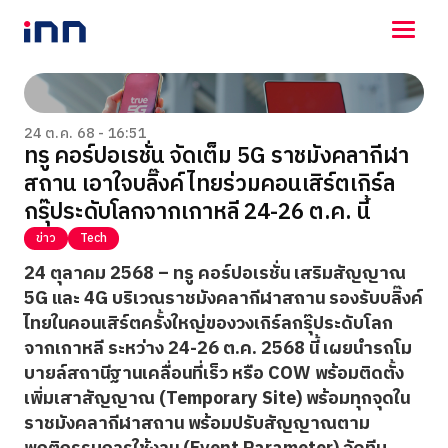
NEWS
ENTERTAINMENT
24 ต.ค. 68 - 16:51
ทรู คอร์ปอเรชั่น จัดเต็ม 5G ราชมังคลากีฬา
LIFESTYLE
สถาน เอาใจบลิ๊งค์ไทยร่วมคอนเสิร์ตเกิร์ล
HOROSCOPE
LOTTERY
กรุ๊ประดับโลกจากเกาหลี 24-26 ต.ค. นี้
VIDEO
ข่าว
Tech
ร่วมด้วยช่วยกัน
24 ตุลาคม 2568 –
ทรู คอร์ปอเรชั่น เสริมสัญญาณ
5G และ 4G บริเวณราชมังคลากีฬาสถาน รองรับบลิ๊งค์
ไทยในคอนเสิร์ตครั้งใหญ่ของวงเกิร์ลกรุ๊ประดับโลก
จากเกาหลี ระหว่าง 24-26 ต.ค. 2568 นี้ เผยนำรถโม
บายล์สถานีฐานเคลื่อนที่เร็ว หรือ COW พร้อมติดตั้ง
เพิ่มเสาสัญญาณ (Temporary Site) พร้อมทุกจุดใน
ราชมังคลากีฬาสถาน พร้อมปรับสัญญาณตาม