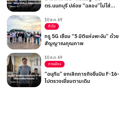
ตร.นนทบุรี ปล่อย “ฉลอง”ไม่ใส่
กุญแจมือ
10 ส.ค. 69
ทั่วไป
ทรู 5G เชื่อม “5 มิติแห่งพะงัน” ด้วย
สัญญาณคุณภาพ
10 ส.ค. 69
การเมือง
“อนุทิน” ยกเลิกภารกิจขึ้นบิน F-16-
ไปตรวจเยี่ยมตามเดิม