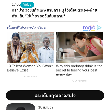
17:00
Video
ดราม่า! วิ่งชนกำแพง นายกฯ หนู ไว้เตือนตัวเอง-ฝ่าย
ค้าน สับ"ไร้น้ำยา รอวันล่มสลาย"
ประเด็นที่คุณอาจสนใจ
';
';
10 ส.ค. 69