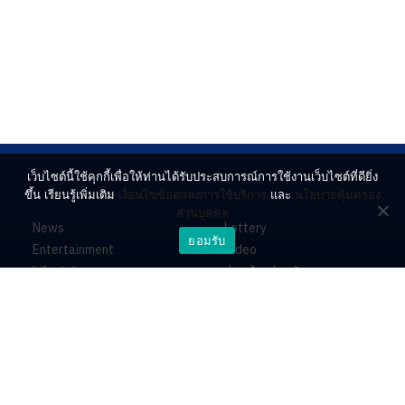
เว็บไซต์นี้ใช้คุกกี้เพื่อให้ท่านได้รับประสบการณ์การใช้งานเว็บไซต์ที่ดียิ่ง
ขึ้น เรียนรู้เพิ่มเติม
เงื่อนไขข้อตกลงการใช้บริการ
และ
นโยบายคุ้มครอง
ส่วนบุคคล
News
Lottery
ยอมรับ
Entertainment
Video
Lifestyle
ร่วมด้วยช่วยกัน
Horoscope
About
Contact
PR by Dataxet