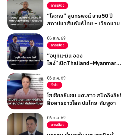
การเมือง
“โสภณ” สุนทรพจน์ งาน50 ปี
สถาปนาสัมพันธ์ไทย – เวียดนาม
06 ส.ค. 69
การเมือง
“อนุทิน-มิน ออง
ไลง์”เปิดThailand–Myanmar
Business Forum
06 ส.ค. 69
ทั่วไป
โซเชียลชื่นชม นศ.สาว สปีกอิงลิช!
สื่อสารชาวโลก ปมไทย-กัมพูชา
06 ส.ค. 69
การเมือง