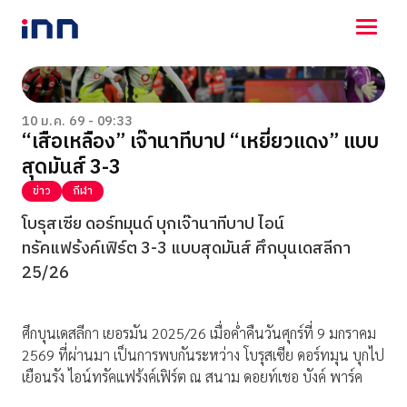
NEWS
ENTERTAINMENT
10 ม.ค. 69 - 09:33
“เสือเหลือง” เจ๊านาทีบาป “เหยี่ยวแดง” แบบ
LIFESTYLE
สุดมันส์ 3-3
HOROSCOPE
LOTTERY
ข่าว
กีฬา
VIDEO
โบรุสเซีย ดอร์ทมุนด์ บุกเจ๊านาทีบาป ไอน์
ร่วมด้วยช่วยกัน
ทรัคแฟร้งค์เฟิร์ต 3-3 แบบสุดมันส์ ศึกบุนเดสลีกา
25/26
ศึกบุนเดสลีกา เยอรมัน 2025/26 เมื่อค่ำคืนวันศุกร์ที่ 9 มกราคม
2569 ที่ผ่านมา เป็นการพบกันระหว่าง โบรุสเซีย ดอร์ทมุน บุกไป
เยือนรัง ไอน์ทรัคแฟร้งค์เฟิร์ต ณ สนาม ดอยท์เชอ บังค์ พาร์ค