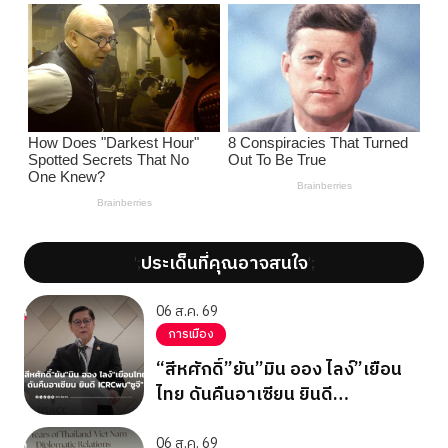
ประเด็นที่คุณอาจสนใจ
';
';
06 ส.ค. 69
การเมือง
“สีหศักดิ์”ยัน”มิน ออง ไลง์”เยือน
ไทย ดันคืนอาเซียน ยินดี
ICRCพบ”ซูจี”
06 ส.ค. 69