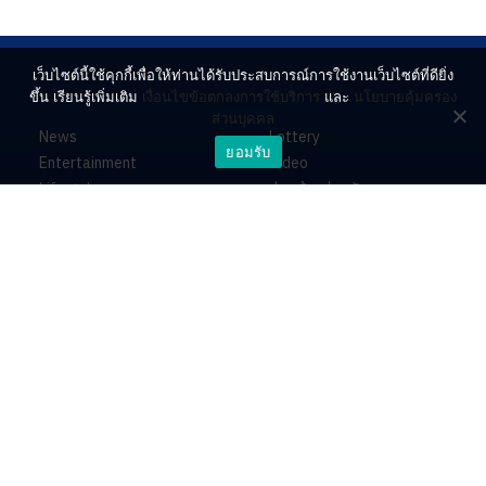
เว็บไซต์นี้ใช้คุกกี้เพื่อให้ท่านได้รับประสบการณ์การใช้งานเว็บไซต์ที่ดียิ่ง
ขึ้น เรียนรู้เพิ่มเติม
เงื่อนไขข้อตกลงการใช้บริการ
และ
นโยบายคุ้มครอง
ส่วนบุคคล
News
Lottery
ยอมรับ
Entertainment
Video
Lifestyle
ร่วมด้วยช่วยกัน
Horoscope
About
Contact
PR by Dataxet