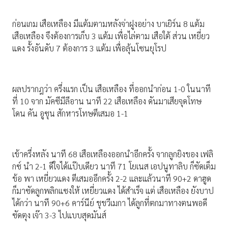
ก่อนเกม เสือเหลือง มีแต้มตามหลังจ่าฝูงอย่าง บาเยิร์น 8 แต้ม
เสือเหลือง จึงต้องการเก็บ 3 แต้ม เพื่อไล่ตาม เสือใต้ ส่วน เหยี่ยว
แดง รั้งอันดับ 7 ต้องการ 3 แต้ม เพื่อลุ้นโซนยุโรป
ผลปรากฎว่า ครึ่งแรก เป็น เสือเหลือง ที่ออกนำก่อน 1-0 ในนาที
ที่ 10 จาก มัคซีมีลีอาน นาที 22 เสือเหลือง ดันมาเสียจุดโทษ
โดน คัน อูซุน สักหารโทษตีเสมอ 1-1
เข้าครึ่งหลัง นาที 68 เสือเหลืองออกนำอีกครั้ง จากลูกยิงของ เฟลิ
กซ์ นำ 2-1 ดีใจได้แป๊บเดียว นาที 71 โยเนส เอปนูทาลิบ ก็ซัดเต็ม
ข้อ พา เหยี่ยวแดง ตีเสมออีกครั้ง 2-2 และแล้วนาที 90+2 ดาฮูด
ก็มาซัดลูกพลิกแซงให้ เหยี่ยวแดง ได้สำเร็จ แต่ เสือเหลือง ยังบาป
ได้กว่า นาที 90+6 คาร์นีย์ ชุชวีเมกา ได้ลูกที่ตกมาทางตนพอดี
ซัดตุง เจ๊า 3-3 ไปแบบสุดมันส์