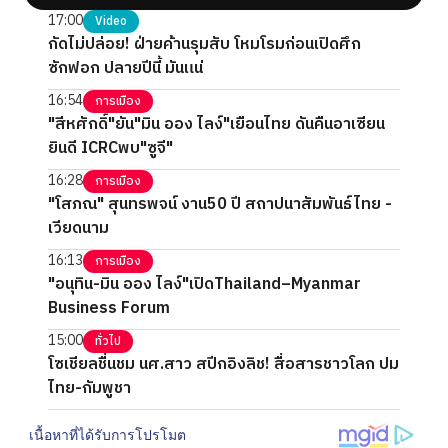
17:00
Video
กัดไม่ปล่อย! ฝ่ายค้านรุมสับ โหมโรมก่อนเปิดศึก
ซักฟอก ปลายปีนี้ มันแน่
16:54
การเมือง
"สีหศักดิ์"ยัน"มิน ออง ไลง์"เยือนไทย ดันคืนอาเซียน
ยินดี ICRCพบ"ซูจี"
16:28
การเมือง
"โสภณ" สุนทรพจน์ งาน50 ปี สถาปนาสัมพันธ์ไทย -
เวียดนาม
16:13
การเมือง
"อนุทิน-มิน ออง ไลง์"เปิดThailand–Myanmar
Business Forum
15:00
ทั่วไป
โซเชียลชื่นชม นศ.สาว สปีกอิงลิช! สื่อสารชาวโลก ปม
ไทย-กัมพูชา