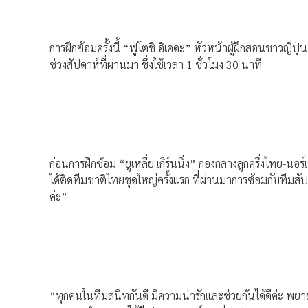
การฝึกซ้อมครั้งนี้ “ฟูโตชิ อิเคดะ” หัวหน้าผู้ฝึกสอนชาวญี่
ช่วงสัปดาห์ที่ผ่านมา ซึ่งใช้เวลา 1 ชั่วโมง 30 นาที
ก่อนการฝึกซ้อม “ยูเหลี่ย เกิร์นนิ่ง” กองกลางลูกครึ่งไทย-นอร
ได้ติดทีมชาติไทยชุดใหญ่ครั้งแรก ที่ผ่านมาการซ้อมกับทีม
ค่ะ”
“ทุกคนในทีมสนิทกันดี มีความน่ารักและช่วยกันได้ดีค่ะ พ