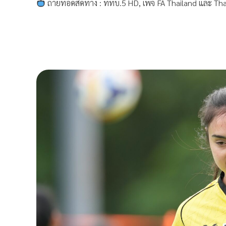
ถ่ายทอดสดทาง : ททบ.5 HD, เพจ FA Thailand และ Th