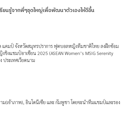
รียนรู้จากพี่ๆชุดใหญ่เพื่อพัฒนาตัวเองให้ดีขึ้น
ล แคมป์ จังหวัดสมุทรปราการ ฟุตบอลหญิงทีมชาติไทย ลงฝึกซ้อม
ลหญิงชิงแชมป์อาเซียน 2025 (ASEAN Women’s MSIG Serenity
อง ประเทศเวียดนาม
ยดนาม(เจ้าภาพ), อินโดนีเซีย และ กัมพูชา โดยจะนำทีมแชมป์และรอง