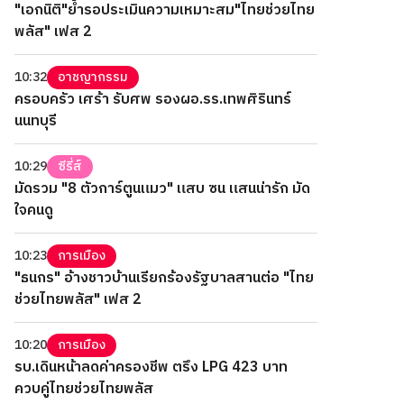
"เอกนิติ"ย้ำรอประเมินความเหมาะสม"ไทยช่วยไทย
พลัส" เฟส 2
10:32
อาชญากรรม
ครอบครัว เศร้า รับศพ รองผอ.รร.เทพศิรินทร์
นนทบุรี
10:29
ซีรี่ส์
มัดรวม "8 ตัวการ์ตูนแมว" แสบ ซน แสนน่ารัก มัด
ใจคนดู
10:23
การเมือง
"ธนกร" อ้างชาวบ้านเรียกร้องรัฐบาลสานต่อ "ไทย
ช่วยไทยพลัส" เฟส 2
10:20
การเมือง
รบ.เดินหน้าลดค่าครองชีพ ตรึง LPG 423 บาท
ควบคู่ไทยช่วยไทยพลัส