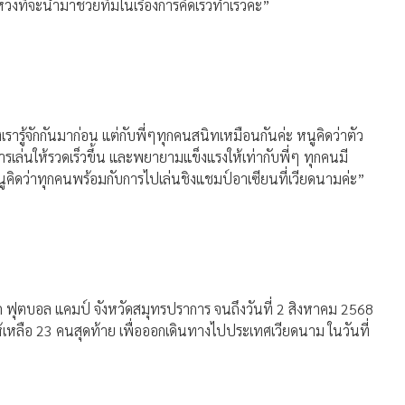
ี่จะนำมาช่วยทีมในเรื่องการคิดเร็วทำเร็วค่ะ”
ู้จักกันมาก่อน แต่กับพี่ๆทุกคนสนิทเหมือนกันค่ะ หนูคิดว่าตัว
ารเล่นให้รวดเร็วขึ้น และพยายามแข็งแรงให้เท่ากับพี่ๆ ทุกคนมี
นูคิดว่าทุกคนพร้อมกับการไปเล่นชิงแชมป์อาเซียนที่เวียดนามค่ะ”
ค ฟุตบอล แคมป์ จังหวัดสมุทรปราการ จนถึงวันที่ 2 สิงหาคม 2568
ให้เหลือ 23 คนสุดท้าย เพื่อออกเดินทางไปประเทศเวียดนาม ในวันที่