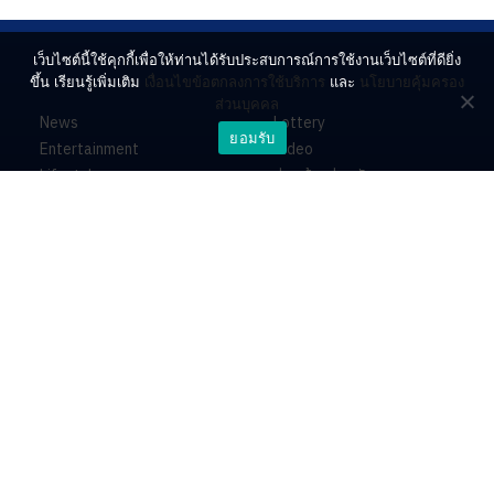
เว็บไซต์นี้ใช้คุกกี้เพื่อให้ท่านได้รับประสบการณ์การใช้งานเว็บไซต์ที่ดียิ่ง
ขึ้น เรียนรู้เพิ่มเติม
เงื่อนไขข้อตกลงการใช้บริการ
และ
นโยบายคุ้มครอง
ส่วนบุคคล
News
Lottery
ยอมรับ
Entertainment
Video
Lifestyle
ร่วมด้วยช่วยกัน
Horoscope
About
Contact
PR by Dataxet