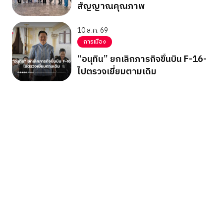
สัญญาณคุณภาพ
10 ส.ค. 69
การเมือง
“อนุทิน” ยกเลิกภารกิจขึ้นบิน F-16-
ไปตรวจเยี่ยมตามเดิม