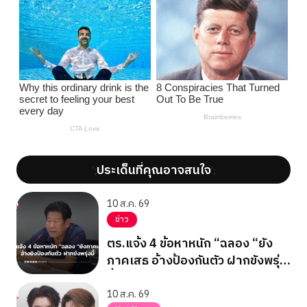
ประเด็นที่คุณอาจสนใจ
';
';
10 ส.ค. 69
ข่าว
ตร.แจ้ง 4 ข้อหาหนัก “ฉลอง “ยัง
ภาคเสธ อ้างป้องกันตัว ฝากขังพรุ่ง
นี้
10 ส.ค. 69