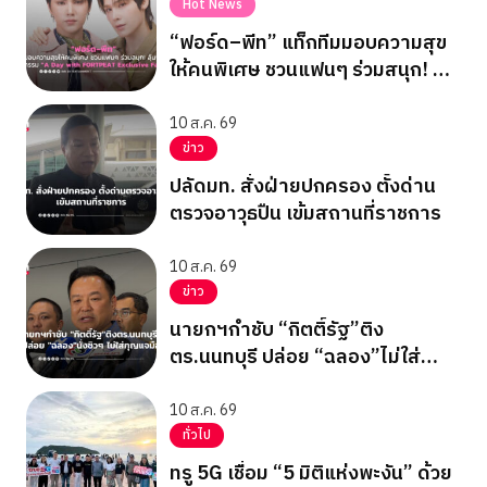
Hot News
“ฟอร์ด–พีท” แท็กทีมมอบความสุข
ให้คนพิเศษ ชวนแฟนๆ ร่วมสนุก! ลุ้น
ฟิน! ในกิจกรรม “A Day with
FORTPEAT Exclusive Fan Meet”
10 ส.ค. 69
ข่าว
ปลัดมท. สั่งฝ่ายปกครอง ตั้งด่าน
ตรวจอาวุธปืน เข้มสถานที่ราชการ
10 ส.ค. 69
ข่าว
นายกฯกำชับ “กิตติ์รัฐ”ติง
ตร.นนทบุรี ปล่อย “ฉลอง”ไม่ใส่
กุญแจมือ
10 ส.ค. 69
ทั่วไป
ทรู 5G เชื่อม “5 มิติแห่งพะงัน” ด้วย