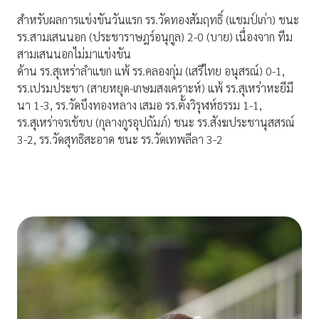
สำหรับผลการแข่งขันวันแรก รร.วัดทองสัมฤทธิ์ (แชมป์เก่า) ชนะ
รร.สามเสนนอก (ประชาราษฎร์อนุกูล) 2-0 (บาย) เนื่องจาก ทีม
สามเสนนอกไม่มาแข่งขัน
ด้าน รร.สุเหร่าลำแขก แพ้ รร.คลองกุ่ม (เสรีไทย อนุสรณ์) 0-1,
รร.เปรมประชา (สายหยุด-เกษมสงเคราะห์) แพ้ รร.สุเหร่าหะยีมี
นา 1-3, รร.วัดบึงทองหลาง เสมอ รร.ตั้งวิรุฬห์ธรรม 1-1,
รร.สุเหร่าจรเข้ขบ (กุลางกูรอุปถัมภ์) ชนะ รร.สังฆประชานุสสรณ์
3-2, รร.วัดสุทธิสะอาด ชนะ รร.วัดเทพลีลา 3-2