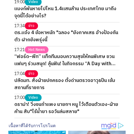
19:00
Video
แบงก์พันหายไปไหน 1.4แสนล้าน ประเทศไทย มาถึง
จุดนี้ได้อย่างไร?
17:34
ข่าว
ตร.แจ้ง 4 ข้อหาหนัก "ฉลอง "ยังภาคเสธ อ้างป้องกัน
ตัว ฝากขังพรุ่งนี้
17:21
Hot News
“ฟอร์ด–พีท” แท็กทีมมอบความสุขให้คนพิเศษ ชวน
แฟนๆ ร่วมสนุก! ลุ้นฟิน! ในกิจกรรม “A Day with
FORTPEAT Exclusive Fan Meet”
17:04
ข่าว
ปลัดมท. สั่งฝ่ายปกครอง ตั้งด่านตรวจอาวุธปืน เข้ม
สถานที่ราชการ
17:00
Video
ดราม่า! วิ่งชนกำแพง นายกฯ หนู ไว้เตือนตัวเอง-ฝ่าย
ค้าน สับ"ไร้น้ำยา รอวันล่มสลาย"