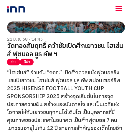
NEWS
ENTERTAINMENT
21 มิ.ย. 68 - 14:45
วัดทองสัมฤทธิ์ คว้าชัยเปิดศึกเยาวชน ไฮเซ่น
LIFESTYLE
ส์ ฟุตบอล ยูธ คัพ ฯ
HOROSCOPE
LOTTERY
ข่าว
กีฬา
VIDEO
“ไฮเซ่นส์” ร่วมกับ “กกท.” เปิดศึกดวลแข้งฟุตบอลชิง
ร่วมด้วยช่วยกัน
แชมป์เยาวชน ไฮเซ่นส์ ฟุตบอล ยูธ คัพ สปอนเซอร์ชิพ
2025 HISENSE FOOTBALL YOUTH CUP
SPONSORSHIP 2025 สร้างจุดเริ่มต้นในการจุด
ประกายความฝัน สร้างแรงบันดาลใจ และเป็นเวทีแห่ง
โอกาสให้กับเยาวชนทุกคนได้เติบโต เป็นบุคลากรที่มี
คุณภาพของประเทศในอนาคต เป็นศึกฟุตบอล 7 คน
เยาวชนอายุไม่เกิน 12 ปี รายการสำคัญของเด็กไทยอีก