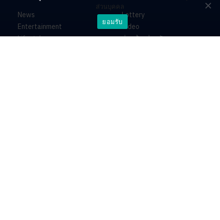
ส่วนบุคคล
News
Lottery
ยอมรับ
Entertainment
Video
Lifestyle
ร่วมด้วยช่วยกัน
Horoscope
About
Contact
PR by Dataxet