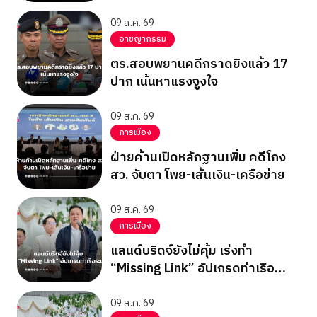
แสน
09 ส.ค. 69
อาชญากรรม
ตร.สอบพยานคดีกราดยิงแล้ว 17
ปาก เน้นหาแรงจูงใจ
09 ส.ค. 69
การเมือง
ฝ่ายค้านเปิดหลักฐานเพิ่ม คดีโกง
สว. จับตา โพย-เส้นเงิน-เครือข่าย
09 ส.ค. 69
การเมือง
แลนด์บริดจ์ยังไม่คุ้ม เร่งทำ
“Missing Link” อัปเกรดท่าเรือ
ระนอง
09 ส.ค. 69