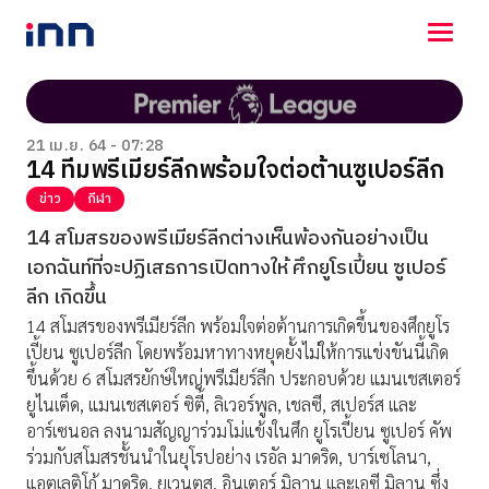
NEWS
ENTERTAINMENT
21 เม.ย. 64 - 07:28
14 ทีมพรีเมียร์ลีกพร้อมใจต่อต้านซูเปอร์ลีก
LIFESTYLE
HOROSCOPE
ข่าว
กีฬา
LOTTERY
14 สโมสรของพรีเมียร์ลีกต่างเห็นพ้องกันอย่างเป็น
VIDEO
เอกฉันท์ที่จะปฏิเสธการเปิดทางให้ ศึกยูโรเปี้ยน ซูเปอร์
ร่วมด้วยช่วยกัน
ลีก เกิดขึ้น
14 สโมสรของพรีเมียร์ลีก พร้อมใจต่อต้านการเกิดขึ้นของศึกยูโร
เปี้ยน ซูเปอร์ลีก โดยพร้อมหาทางหยุดยั้งไม่ให้การแข่งขันนี้เกิด
ขึ้นด้วย 6 สโมสรยักษ์ใหญ่พรีเมียร์ลีก ประกอบด้วย แมนเชสเตอร์
ยูไนเต็ด, แมนเชสเตอร์ ซิตี้, ลิเวอร์พูล, เชลซี, สเปอร์ส และ
อาร์เซนอล ลงนามสัญญาร่วมโม่แข้งในศึก ยูโรเปี้ยน ซูเปอร์ คัพ
ร่วมกับสโมสรชั้นนำในยุโรปอย่าง เรอัล มาดริด, บาร์เซโลนา,
แอตเลติโก้ มาดริด, ยูเวนตุส, อินเตอร์ มิลาน และเอซี มิลาน ซึ่ง