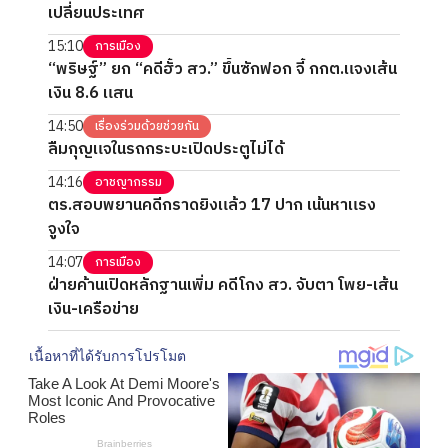
เปลี่ยนประเทศ
15:10
การเมือง
“พริษฐ์” ยก “คดีฮั้ว สว.” ขึ้นซักฟอก จี้ กกต.แจงเส้น
เงิน 8.6 แสน
14:50
เรื่องร่วมด้วยช่วยกัน
ลืมกุญแจในรถกระบะเปิดประตูไม่ได้
14:16
อาชญากรรม
ตร.สอบพยานคดีกราดยิงแล้ว 17 ปาก เน้นหาแรง
จูงใจ
14:07
การเมือง
ฝ่ายค้านเปิดหลักฐานเพิ่ม คดีโกง สว. จับตา โพย-เส้น
เงิน-เครือข่าย