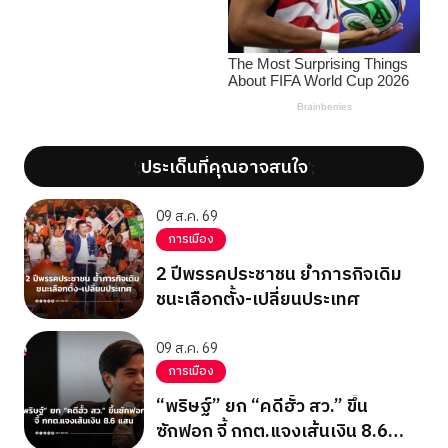
ประเด็นที่คุณอาจสนใจ
';
';
09 ส.ค. 69
การเมือง
2 ปีพรรคประชาชน ย้ำภารกิจเดิม
ชนะเลือกตั้ง-เปลี่ยนประเทศ
09 ส.ค. 69
การเมือง
“พริษฐ์” ยก “คดีฮั้ว สว.” ขึ้น
ซักฟอก จี้ กกต.แจงเส้นเงิน 8.6