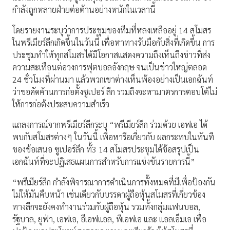
กำลังถูกหลายฝ่ายต่อต้านอย่างหนักในเวลานี้
โดยรายงานระบุว่าการประชุมของทีมที่หลงเหลืออยู่ 14 สโมสร
ในพรีเมียร์ลีกเกิดขึ้นในวันนี้ เพื่อหาทางรับมือกับสิ่งที่เกิดขึ้น การ
ประชุมทำให้ทุกสโมสรได้มีโอกาสแสดงความถึงเห็นถึงข่าวที่ส่ง
ความสะเทือนต่อวงการฟุตบอลอังกฤษ จนเป็นข่าวใหญ่ตลอด
24 ชั่วโมงที่ผ่านมา แล้วพวกเขาต่างเห็นพ้องอย่างเป็นเอกฉันท์
ว่าขอคัดค้านการก่อตั้งซูเปอร์ ลีก รวมถึงจะหามาตรการตอบโต้ไม่
ให้การก่อต้งประสบความสำเร็จ
แถลงการณ์จากพรีเมียร์ลีกระบุ “พรีเมียร์ลีก ร่วมด้วย เอฟเอ ได้
พบกับสโมสรต่างๆ ในวันนี้ เพื่อหารือเกี่ยวกับ ผลกระทบในทันที
ของข้อเสนอ ซูเปอร์ลีก ทั้3 14 สโมสรประชุมได้ข้อสรุปเป็น
เอกฉันท์ที่จะปฏิเสธแผนการสำหรับการแข่งขันรายการนี้”
“พรีเมียร์ลีก กำลังพิจารณาการดำเนินการทั้งหมดที่มีเพื่อป้องกัน
ไม่ให้มันคืบหน้า เช่นเดียวกับบรรดาผู้ถือหุ้นสโมสรที่เกี่ยวข้อง
ทางลีกจะยังคงทำงานร่วมกับผู้ถือหุ้น รวมทั้งกลุ่มแฟนบอล,
รัฐบาล, ยูฟ่า, เอฟเอ, อีเอฟแอล, พีเอฟเอ และ แอลเอ็มเอ เพื่อ