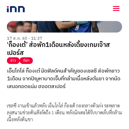
NEWS
ENTERTAINMENT
17 ส.ค. 65 - 11:37
‘ก็องเต้’ ส่อพัก1เดือนหลังเดี้ยงเกมเจ๊าส
LIFESTYLE
เปอร์ส
HOROSCOPE
LOTTERY
ข่าว
กีฬา
VIDEO
เอ็นโกโล่ ก็องเต้ มิดฟิลด์คนสำคัญของเชลซี ส่อพักยาว
ร่วมด้วยช่วยกัน
1เดือน จากปัญหาบาดเจ็บที่กล้ามเนื้อหลังต้นขา จากนัด
เสมอทอตแน่ม ฮออตสเปอร์
เชลซี งานเข้าแล้วหลัง เอ็นโกโล่ ก็องเต้ กองกลางตัวเก่ง จะพลาด
ลงสนามช่วยต้นสังกัดถึง 1 เดือน หลังนักเตะได้รับบาดเจ็บที่กล้าม
เนื้อหลังต้นขา