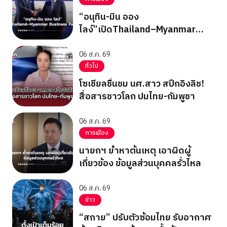
“อนุทิน-มิน ออง
ไลง์”เปิดThailand–Myanmar
Business Forum
06 ส.ค. 69
ทั่วไป
โซเชียลชื่นชม นศ.สาว สปีกอิงลิช!
สื่อสารชาวโลก ปมไทย-กัมพูชา
06 ส.ค. 69
การเมือง
นายกฯ ย้ำหาต้นเหตุ เอาผิดผู้
เกี่ยวข้อง ข้อมูลส่วนบุคคลรั่วไหล
06 ส.ค. 69
ข่าว
“สกาย” ปรับตัวซ้อมไทย รับอากาศ