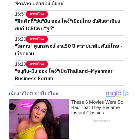
ซักฟอก ปลายปีนี้ มันแน่
16:54
การเมือง
"สีหศักดิ์"ยัน"มิน ออง ไลง์"เยือนไทย ดันคืนอาเซียน
ยินดี ICRCพบ"ซูจี"
16:28
การเมือง
"โสภณ" สุนทรพจน์ งาน50 ปี สถาปนาสัมพันธ์ไทย -
เวียดนาม
16:13
การเมือง
"อนุทิน-มิน ออง ไลง์"เปิดThailand–Myanmar
Business Forum