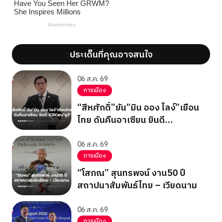
ประเด็นที่คุณอาจสนใจ
';
';
06 ส.ค. 69
การเมือง
“สีหศักดิ์”ยัน”มิน ออง ไลง์”เยือน
ไทย ดันคืนอาเซียน ยินดี
ICRCพบ”ซูจี”
06 ส.ค. 69
การเมือง
“โสภณ” สุนทรพจน์ งาน50 ปี
สถาปนาสัมพันธ์ไทย – เวียดนาม
06 ส.ค. 69
การเมือง