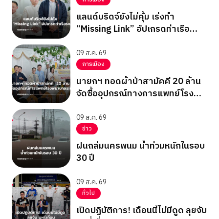
แลนด์บริดจ์ยังไม่คุ้ม เร่งทำ
“Missing Link” อัปเกรดท่าเรือ
ระนอง
09 ส.ค. 69
การเมือง
นายกฯ ทอดผ้าป่าสามัคคี 20 ล้าน
จัดซื้ออุปกรณ์ทางการแพทย์โรง
พยาบาลระนอง
09 ส.ค. 69
ข่าว
ฝนถล่มนครพนม น้ำท่วมหนักในรอบ
30 ปี
09 ส.ค. 69
ทั่วไป
เปิดปฏิบัติการ! เดือนนี้ไม่มีดูด ลุยจับ