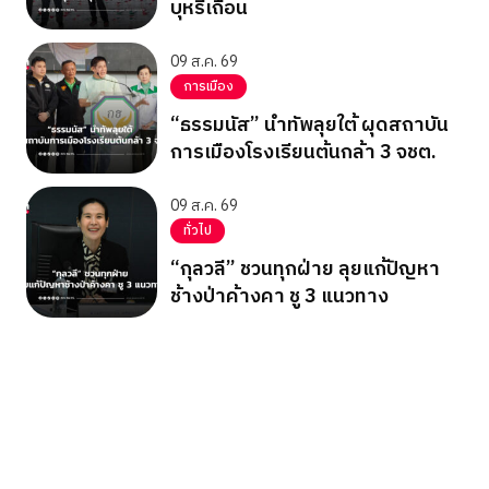
บุหรี่เถื่อน
09 ส.ค. 69
การเมือง
“ธรรมนัส” นำทัพลุยใต้ ผุดสถาบัน
การเมืองโรงเรียนต้นกล้า 3 จชต.
09 ส.ค. 69
ทั่วไป
“กุลวลี” ชวนทุกฝ่าย ลุยแก้ปัญหา
ช้างป่าค้างคา ชู 3 แนวทาง