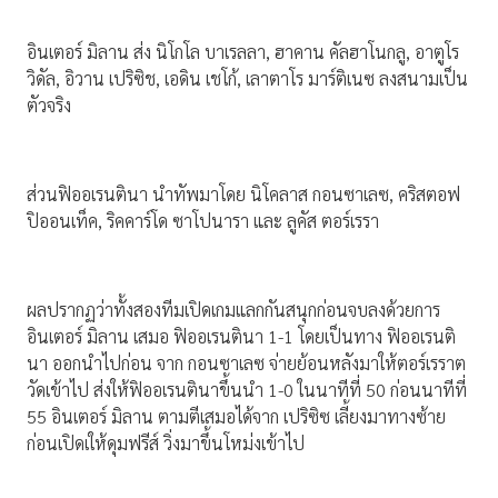
อินเตอร์ มิลาน ส่ง นิโกโล บาเรลลา, ฮาคาน คัลฮาโนกลู, อาตูโร
วิดัล, อิวาน เปริซิช, เอดิน เชโก้, เลาตาโร มาร์ติเนซ ลงสนามเป็น
ตัวจริง
ส่วนฟิออเรนตินา นำทัพมาโดย นิโคลาส กอนซาเลซ, คริสตอฟ
ปิออนเท็ค, ริคคาร์โด ซาโปนารา และ ลูคัส ตอร์เรรา
ผลปรากฏว่าทั้งสองทีมเปิดเกมแลกกันสนุกก่อนจบลงด้วยการ
อินเตอร์ มิลาน เสมอ ฟิออเรนตินา 1-1 โดยเป็นทาง ฟิออเรนติ
นา ออกนำไปก่อน จาก กอนซาเลซ จ่ายย้อนหลังมาให้ตอร์เรราต
วัดเข้าไป ส่งให้ฟิออเรนตินาขึ้นนำ 1-0 ในนาทีที่ 50 ก่อนนาทีที่
55 อินเตอร์ มิลาน ตามตีเสมอได้จาก เปริซิซ เลี้ยงมาทางซ้าย
ก่อนเปิดเให้ดุมฟรีส์ วิ่งมาขึ้นโหม่งเข้าไป