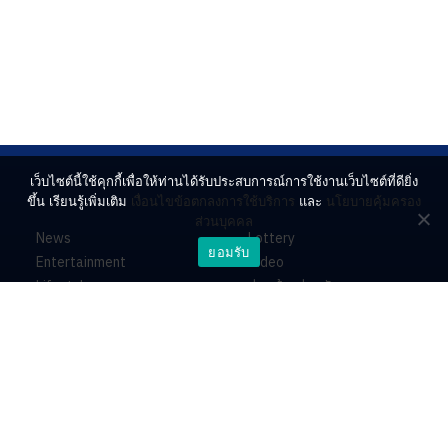
เว็บไซต์นี้ใช้คุกกี้เพื่อให้ท่านได้รับประสบการณ์การใช้งานเว็บไซต์ที่ดียิ่ง
ขึ้น เรียนรู้เพิ่มเติม
เงื่อนไขข้อตกลงการใช้บริการ
และ
นโยบายคุ้มครอง
ส่วนบุคคล
News
Lottery
ยอมรับ
Entertainment
Video
Lifestyle
ร่วมด้วยช่วยกัน
Horoscope
About
Contact
PR by Dataxet