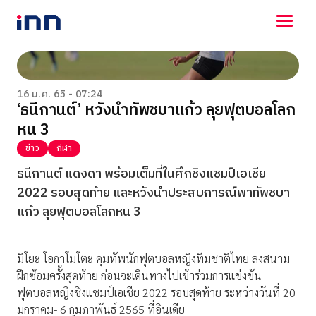
NEWS
ENTERTAINMENT
16 ม.ค. 65 - 07:24
‘ธนีกานต์’ หวังนำทัพชบาแก้ว ลุยฟุตบอลโลก
LIFESTYLE
หน 3
HOROSCOPE
LOTTERY
ข่าว
กีฬา
VIDEO
ธนีกานต์ แดงดา พร้อมเต็มที่ในศึกชิงแชมป์เอเชีย
ร่วมด้วยช่วยกัน
2022 รอบสุดท้าย และหวังนำประสบการณ์พาทัพชบา
แก้ว ลุยฟุตบอลโลกหน 3
มิโยะ โอกาโมโตะ คุมทัพนักฟุตบอลหญิงทีมชาติไทย ลงสนาม
ฝึกซ้อมครั้งสุดท้าย ก่อนจะเดินทางไปเข้าร่วมการแข่งขัน
ฟุตบอลหญิงชิงแชมป์เอเชีย 2022 รอบสุดท้าย ระหว่างวันที่ 20
มกราคม- 6 กุมภาพันธ์ 2565 ที่อินเดีย