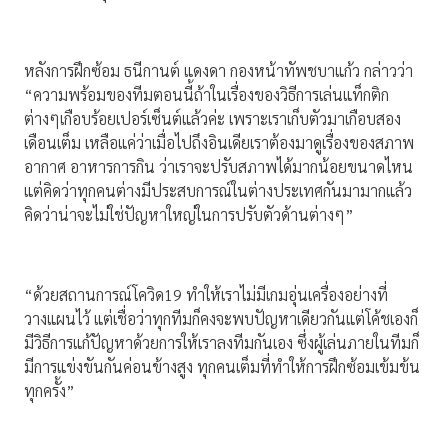
หลังการฝึกซ้อม ธนีกานต์ แดงดา กองหน้าทัพชบาแก้ว กล่าวว่า
“ความพร้อมของทีมตอนนี้ถ้าในเรื่องของวิธีการเล่นแท็กติก
ต่างๆเกือบร้อยเปอร์เซ็นต์แล้วค่ะ เพราะเราเก็บตัวมาเกือบสอง
เดือนเต็ม เหลือแค่ว่าเมื่อไปถึงอินเดียเราต้องมาดูเรื่องของสภาพ
อากาศ อาหารการกิน ว่าเราจะปรับสภาพได้มากน้อยขนาดไหน
แต่คิดว่าทุกคนต่างมีประสบการณ์ในต่างประเทศกันมามากแล้ว
คิดว่าน่าจะไม่ใช่ปัญหาใหญ่ในการปรับตัวด้านต่างๆ”
“ด้วยสถานการณ์โควิด19 ทำให้เราไม่มีเกมอุ่นเครื่องอย่างที่
วางแผนไว้ แต่เชื่อว่าทุกทีมก็คงจะพบปัญหาเดียวกันแต่โค้ชเองก็
มีวิธีการแก้ปัญหาด้วยการให้เราลงทีมกันเอง ซึ่งผู้เล่นภายในทีมก็
มีการแข่งขันกันค่อนข้างสูง ทุกคนเต็มที่ทำให้การฝึกซ้อมเข้มข้น
ทุกครั้ง”