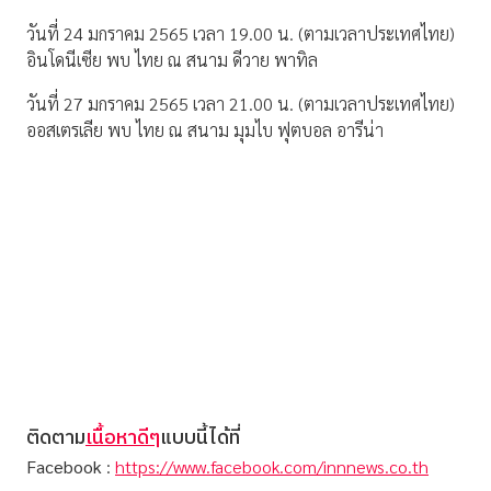
วันที่ 24 มกราคม 2565 เวลา 19.00 น. (ตามเวลาประเทศไทย)
อินโดนีเซีย พบ ไทย ณ สนาม ดีวาย พาทิล
วันที่ 27 มกราคม 2565 เวลา 21.00 น. (ตามเวลาประเทศไทย)
ออสเตรเลีย พบ ไทย ณ สนาม มุมไบ ฟุตบอล อารีน่า
ติดตาม
เนื้อหาดีๆ
แบบนี้ได้ที่
Facebook
:
https://www.facebook.com/innnews.co.th