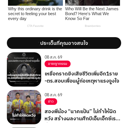
ประเด็นที่คุณอาจสนใจ
';
';
08 ส.ค. 69
อาชญากรรม
เหยื่อกราดยิงเสียชีวิตเพิ่มอีก1ราย
-ตร.สอบเพื่อนผู้ก่อเหตุหาแรงจูงใจ
08 ส.ค. 69
ข่าว
สองพี่น้อง “นาคแป้น” ไม่ทำให้ผิด
หวัง สร้างผลงานศึกบีเอ็มเอ็กซ์เรซ
ซิ่ง ชิงแชมป์เอเชีย 2026