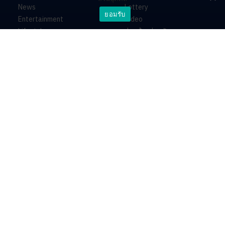
News
Lottery
ยอมรับ
Entertainment
Video
Lifestyle
ร่วมด้วยช่วยกัน
Horoscope
About
Contact
PR by Dataxet
บริษัท ไอเอ็นเอ็น คอนเนกซ์ จำกัด