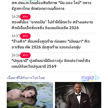
สส.ปชน.ตะโกนร้องสันติภาพ "มิน ออง ไลง์" กลาง
รัฐสภาไทย ซัดฟอกขาวเผด็จการ
16:28
ข่าว
สองพี่น้อง “นาคแป้น” ไม่ทำให้ผิดหวัง สร้างผลงาน
ศึกบีเอ็มเอ็กซ์เรซซิ่ง ชิงแชมป์เอเชีย 2026
16:17
ข่าว
"ช้างศึก" ซ้อมครั้งสุดท้าย ก่อนพบ "เมียนมา" ศึก
อาเซียน คัพ 2026 นัดสุดท้าย รอบแบ่งกลุ่ม
16:16
ข่าว
"ปทุมธานี" มุ่งพัฒนาฝีมือดาวรุ่ง จัดแข่งว่ายน้ำชิง
แชมป์จังหวัดปทุมธานี 2569