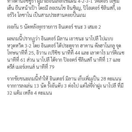
ทางด้านอัซซูรา ผู้มาเยือนเลือกใช้แผน 4-2-3-1 วิคเตอร์ โอซิม
เฮ็น ยืนหน้าเป้า โดยมี ลอเรนโซ อินซิเญ, ปิโอเตอร์ ซิลินสกี้, เอ
อร์วิง โลซาโน เป็นสามประสานคอยปั้นเกม
เจอกัน 5 นัดหลังทุกรายการ อินเตอร์ ชนะ 3 เสมอ 2
ผลเกมนี้ปรากฏว่า อินเตอร์ มิลาน เอาชนะ นาโปลี ไปแบบ
หวุดหวิด 3-2 โดย อินเตอร์ ได้ประตูจาก ฮาคาน คัลฮาโนกลู จุด
โทษนาทีที่ 25, อิวาน เปริซิช นาทีที่ 44 และ เลาตาโร มาร์ติเนซ
นาทีที่ 61 ส่วน นาโปลี ได้จาก ปิออตร์ ซีลินสกี นาทีที่ 17 และ
ดรีส์ เมอร์เทนส์ นาทีที่ 79
จากชัยชนะเกมนี้ทำให้ อินเตอร์ มิลาน เก็บเพิ่มเป็น 28 คะแนน
จากการลงเล่น 13 นัด รั้งอันดับ 3 ต่อไป แต่ไล่จี้จ่าฝูง นาโปลี ที่มี
32 แต้ม เหลือ 4 คะแนน