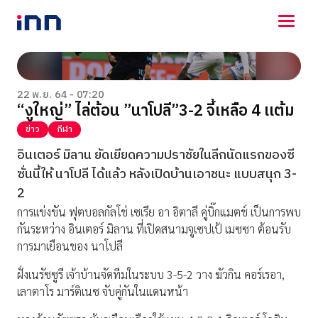
NEWS
ENTERTAINMENT
22 พ.ย. 64 - 07:20
“งูใหญ่” ไล่ต้อน ”นาโปลี”3-2 จี้เหลือ 4 เเต้ม
LIFESTYLE
HOROSCOPE
ข่าว
กีฬา
LOTTERY
อินเตอร์ มิลาน ยัดเยียดความปราชัยในลีกนัดแรกของซี
VIDEO
ซั่นนี้ให้ นาโปลี ได้แล้ว หลังเปิดบ้านเอาชนะ แบบสนุก 3-
ร่วมด้วยช่วยกัน
2
การเเข่งขัน ฟุตบอลกัลโช่ เซเรีย อา อิตาลี คู่บิ๊กแมตช์ เป็นการพบ
กันระหว่าง อินเตอร์ มิลาน ที่เปิดสนามจูเซปเป้ เมซซา ต้อนรับ
การมาเยือนของ นาโปลี
ฝั่งเนรัซซูรี เจ้าบ้านจัดทีมในระบบ 3-5-2 วาง ฆัวกิน คอร์เรอา,
เลาตาโร มาร์ติเนซ จับคู่กันในแดนหน้า