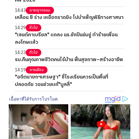
คัพ 2026
14:43
อาชญากรรม
เคลื่อน 8 ร่าง เหยื่อกราดยิง ไปบำเพ็ญพิธีทางศาสนา
14:29
ทั่วไป
"เซนต์คาเบรียล" แถลง นร.ชักปืนข่มขู่ ทำร้ายเพื่อน
ลงโทษแล้ว
14:23
ทั่วไป
รบ.คืนคุณภาพชีวิตคนไร้บ้าน ฟื้นสุขภาพ–สร้างอาชีพ
14:19
การเมือง
"อดีตนายกฯเศรษฐา" ชี้โรงเรียนควรเป็นพื้นที่
ปลอดภัย วอนช่วยแก้"บูลลี่"