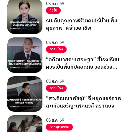
08 ส.ค. 69
ทั่วไป
รบ.คืนคุณภาพชีวิตคนไร้บ้าน ฟื้น
สุขภาพ–สร้างอาชีพ
08 ส.ค. 69
การเมือง
“อดีตนายกฯเศรษฐา” ชี้โรงเรียน
ควรเป็นพื้นที่ปลอดภัย วอนช่วย
แก้”บูลลี่”
08 ส.ค. 69
การเมือง
“สว.ภิญญาพัชญ์” จี้ หยุดแชร์ภาพ
สะเทือนขวัญ-เฟคนิวส์ กราดยิง
08 ส.ค. 69
อาชญากรรม