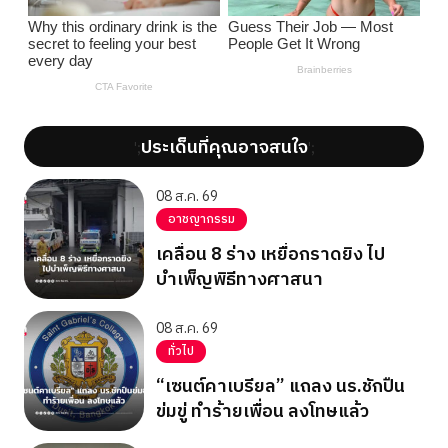
ประเด็นที่คุณอาจสนใจ
';
';
08 ส.ค. 69
อาชญากรรม
เคลื่อน 8 ร่าง เหยื่อกราดยิง ไป
บำเพ็ญพิธีทางศาสนา
08 ส.ค. 69
ทั่วไป
“เซนต์คาเบรียล” แถลง นร.ชักปืน
ข่มขู่ ทำร้ายเพื่อน ลงโทษแล้ว