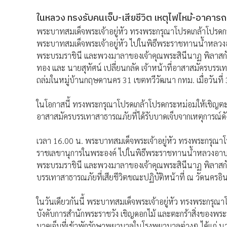
ในหลวง ทรงรับคนเจ็บ-เสียชีวิต เหตุไฟไหม้-อาคาร
พระบาทสมเด็จพระเจ้าอยู่หัว ทรงพระกรุณาโปรดเกล้าโปรดกร
พระบาทสมเด็จพระเจ้าอยู่หัว ไปในพิธีพระราชทานน้ำห
พระบรมราชินี และพวงมาลาของเจ้าคุณพระสินีนาฏ พิลาส
ทอง และ นายสุทัศน์ เปลี่ยนกลัด เจ้าหน้าที่อาสาสมัครบรรเท
ถล่มในหมู่บ้านกฤษดานคร 31 เขตทวีวัฒนา กทม. เมื่อวันที่
ในโอกาสนี้ ทรงพระกรุณาโปรดเกล้าโปรดกระหม่อมให้เชิญตะก
อาสาสมัครบรรเทาสาธารณภัยที่ได้รับบาดเจ็บจากเหตุการณ์ดั
เวลา 16.00 น. พระบาทสมเด็จพระเจ้าอยู่หัว ทรงพระกรุณาโ
ราชเลขานุการในพระองค์ ไปในพิธีพระราชทานน้ำหลวงอ
พระบรมราชินี และพวงมาลาของเจ้าคุณพระสินีนาฏ พิลาสก
บรรเทาสาธารณภัยที่เสียชีวิตขณะปฏิบัติหน้าที่ ณ วัดนครอิน
ในวันเดียวกันนี้ พระบาทสมเด็จพระเจ้าอยู่หัว ทรงพระกรุณ
บังคับการสำนักพระราชวัง เชิญดอกไม้ และตะกร้าสิ่งของพร
บาดเจ็บที่เข้าพักรักษาพยาบาลในโรงพยาบาลต่างๆ ได้แก่ น