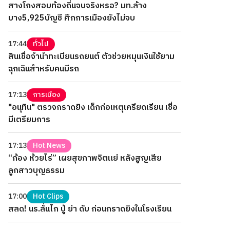
สางโกงสอบท้องถิ่นจบจริงหรอ? มท.ล้าง
บาง5,925บัญชี ศึกการเมืองยังไม่จบ
17:44
ทั่วไป
สินเชื่อจำนำทะเบียนรถยนต์ ตัวช่วยหมุนเงินใช้ยาม
ฉุกเฉินสำหรับคนมีรถ
17:13
การเมือง
"อนุทิน" ตรวจกราดยิง เด็กก่อเหตุเครียดเรียน เชื่อ
มีเตรียมการ
17:13
Hot News
“ก้อง ห้วยไร่” เผยสุขภาพจิตแย่ หลังสูญเสีย
ลูกสาวบุญธรรม
17:00
Hot Clips
สลด! นร.ลั่นไก ปู่ ย่า ดับ ก่อนกราดยิงในโรงเรียน