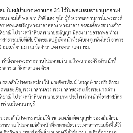
ถล่ม ในหมู่บ้านกฤษดานคร 31 ไว้ในพระบรมราชานุเคราะห์
ะหม่อมให้ พล.อ.ท.ภักดี แสง-ชูโต ผู้ช่วยราชเลขานุการในพระองค์
ลวงอาบศพและเชิญพวงมาลาหลวง พวงมาลาของสมเด็จพระนางเจ้าฯ
กัลยาณี ไปวางหน้าหีบศพ นายสมัญญา นิลธง นายอรรถพล ท้วม
าสาธารณภัยที่เสียชีวิตขณะปฏิบัติหน้าที่ระงับเหตุเพลิงไหม้ อาคาร
 3 เม.ย.ที่ผ่านมา ณ วัดศาลาแดง เขตบางแค กทม.
ร้าสิ่งของพระราชทานไปมอบแก่ นายวีรพล ทองศิริ เจ้าหน้าที่
งกล่าว ณ วัดศาลาแดง ด้วย
ปรดเกล้าโปรดกระหม่อมให้ นายจิตรพัฒน์ ไกรฤกษ์ รองอธิบดีกรม
าบศพและเชิญพวงมาลาหลวง พวงมาลาของสมเด็จพระนางเจ้าฯ
ัลยาณี ไปวางหน้าหีบศพ นายธนภพ ประไพ เจ้าหน้าที่อาสาสมัคร
ทร์ อ.เมืองนนทบุรี
าโปรดเกล้าโปรดกระหม่อมให้ พล.ต.ต.ชัยทัต บุญขำ รองอธิบดีกรม
ะราชทาน ไปมอบแก่เจ้าหน้าที่อาสาสมัครบรรเทาสาธารณภัยที่ได้รับ
ายอิทธิพล ประสงค์ทรัพย์ นายกฤษฎี สังข์นาง น.ส.จิรภัทร นนท