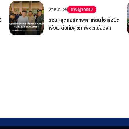
07 ส.ค. 69
อาชญากรรม
0
วอนหยุดแชร์ภาพสะเทือนใจ สั่งปิด
เรียน-ดึงทีมสุขภาพจิตเยียวยา