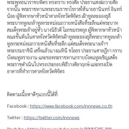
พระพุทธนวราชบพิตร ทรงกราบ ทรงศีล ประธานสงฆ์ถวายศีล
จากนั้น พระราชทานพระบรมราชวโรกาสให้นายธานินทร์ อินทร์
น้อย ผู้พิพากษาหัวหน้าศาลจังหวัดพิจิตร เฝ้าทูลละอองธุลี
พระบาททูลเกล้าทูลกระหม่อมถวายหนังสือที่ระลึกแด่พระบาท
สมเด็จพระเจ้าอยู่หัว นางนิธิวดี โมกขมรรคกุล ผู้พิพากษาหัวหน้า
คณะชั้นต้นในศาลจังหวัดพิจิตรเฝ้าทูลละอองธุลีพระบาททูลเกล้า
ทูลกระหม่อมถวายหนังสือที่ระลึก แด่สมเด็จพระนางเจ้าฯ
พระบรมราชินี เสร็จแล้วนางเมทินี ชโลธร ประธานศาลฎีกา กราบ
บังคมทูลรายงาน และขอพระราชทานกราบบังคมทูลเชิญเสด็จ
พระราชดำเนินไปทรงประกอบพิธีวางศิลาฤกษ์ และทรงเปิด
อาคารที่ทำการศาลจังหวัดพิจิตร
ติดตามเนื้อหาดีๆแบบนี้ได้ที่
Facebook :
https://www.facebook.com/innnews.co.th
Twitter :
https://twitter.com/innnews
Youtube :
https://www.youtube.com/c/INNNEWS_INN