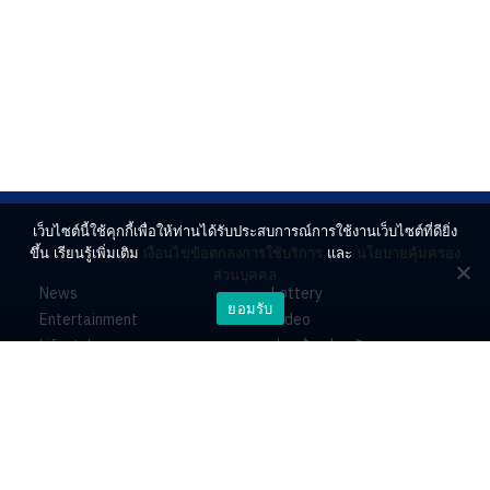
เว็บไซต์นี้ใช้คุกกี้เพื่อให้ท่านได้รับประสบการณ์การใช้งานเว็บไซต์ที่ดียิ่ง
ขึ้น เรียนรู้เพิ่มเติม
เงื่อนไขข้อตกลงการใช้บริการ
และ
นโยบายคุ้มครอง
ส่วนบุคคล
News
Lottery
ยอมรับ
Entertainment
Video
Lifestyle
ร่วมด้วยช่วยกัน
Horoscope
About
Contact