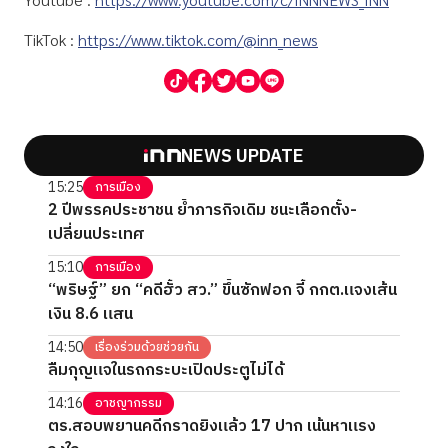
TikTok :
https://www.tiktok.com/@inn_news
NEWS UPDATE
15:25
การเมือง
2 ปีพรรคประชาชน ย้ำภารกิจเดิม ชนะเลือกตั้ง-
เปลี่ยนประเทศ
15:10
การเมือง
“พริษฐ์” ยก “คดีฮั้ว สว.” ขึ้นซักฟอก จี้ กกต.แจงเส้น
เงิน 8.6 แสน
14:50
เรื่องร่วมด้วยช่วยกัน
ลืมกุญแจในรถกระบะเปิดประตูไม่ได้
14:16
อาชญากรรม
ตร.สอบพยานคดีกราดยิงแล้ว 17 ปาก เน้นหาแรง