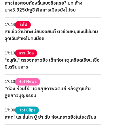
สางโกงสอบท้องถิ่นจบจริงหรอ? มท.ล้าง
บาง5,925บัญชี ศึกการเมืองยังไม่จบ
17:44
ทั่วไป
สินเชื่อจำนำทะเบียนรถยนต์ ตัวช่วยหมุนเงินใช้ยาม
ฉุกเฉินสำหรับคนมีรถ
17:13
การเมือง
"อนุทิน" ตรวจกราดยิง เด็กก่อเหตุเครียดเรียน เชื่อ
มีเตรียมการ
17:13
Hot News
“ก้อง ห้วยไร่” เผยสุขภาพจิตแย่ หลังสูญเสีย
ลูกสาวบุญธรรม
17:00
Hot Clips
สลด! นร.ลั่นไก ปู่ ย่า ดับ ก่อนกราดยิงในโรงเรียน