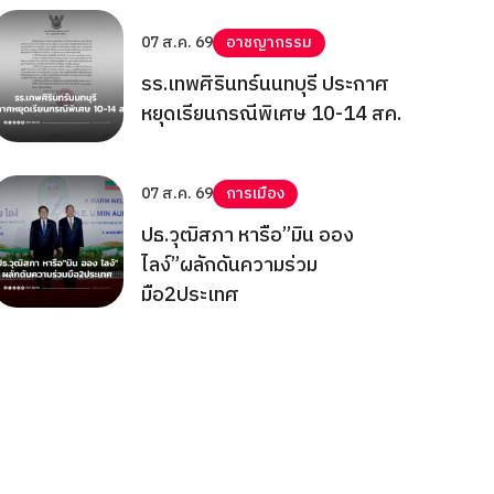
07 ส.ค. 69
อาชญากรรม
รร.เทพศิรินทร์นนทบุรี ประกาศ
หยุดเรียนกรณีพิเศษ 10-14 สค.
07 ส.ค. 69
การเมือง
ปธ.วุฒิสภา หารือ”มิน ออง
ไลง์”ผลักดันความร่วม
มือ2ประเทศ