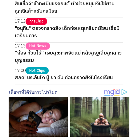
สินเชื่อจำนำทะเบียนรถยนต์ ตัวช่วยหมุนเงินใช้ยาม
ฉุกเฉินสำหรับคนมีรถ
17:13
การเมือง
"อนุทิน" ตรวจกราดยิง เด็กก่อเหตุเครียดเรียน เชื่อมี
เตรียมการ
17:13
Hot News
“ก้อง ห้วยไร่” เผยสุขภาพจิตแย่ หลังสูญเสียลูกสาว
บุญธรรม
17:00
Hot Clips
สลด! นร.ลั่นไก ปู่ ย่า ดับ ก่อนกราดยิงในโรงเรียน