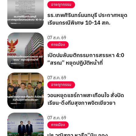
อาชญากรรม
รร.เทพศิรินทร์นนทบุรี ประกาศหยุด
เรียนกรณีพิเศษ 10-14 สค.
07 ส.ค. 69
การเมือง
เปิดปมลับมติกรรมการสรรหา 4:0
“สรณ” หยุดปฏิบัติหน้าที่
07 ส.ค. 69
อาชญากรรม
วอนหยุดแชร์ภาพสะเทือนใจ สั่งปิด
เรียน-ดึงทีมสุขภาพจิตเยียวยา
07 ส.ค. 69
การเมือง
ปธ.วุฒิสภา หารือ”มิน ออง