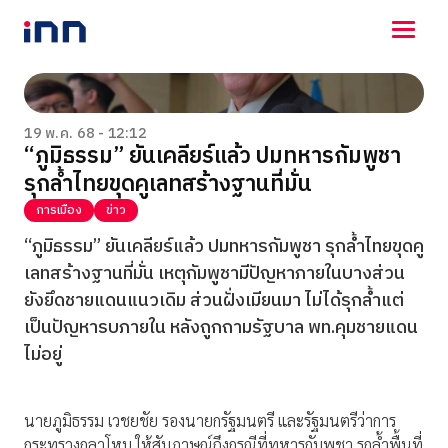
NEWS
ENTERTAINMENT
19 พ.ค. 68 - 12:12
“ภูมิธรรม” ยันเคลียร์แล้ว ปมทหารกัมพูชา
LIFESTYLE
รุกล้ำไทยขุดคูเลทสร้างฐานที่มั่น
HOROSCOPE
LOTTERY
การเมือง
ข่าว
VIDEO
“ภูมิธรรม” ยันเคลียร์แล้ว ปมทหารกัมพูชา รุกล้ำไทยขุดคู
ร่วมด้วยช่วยกัน
เลทสร้างฐานที่มั่น เหตุกัมพูชามีปัญหาภายในบางส่วน
ยังยึดชายแดนแนวเดิม ส่วนฝั่งเมียนมา ไม่ได้รุกล้ำแต่
เป็นปัญหารบภายใน หลังถูกถามรัฐบาล พท.คุมชายแดน
ไม่อยู่
นายภูมิธรรม เวชยชัย รองนายกรัฐมนตรี และรัฐมนตรีว่าการ
กระทรวงกลาโหม ให้สัมภาษณ์ถึงกรณีที่ทหารกัมพูชา รุกล้ำพื้นที่