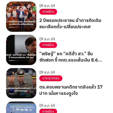
09 ส.ค. 69
การเมือง
2 ปีพรรคประชาชน ย้ำภารกิจเดิม
ชนะเลือกตั้ง-เปลี่ยนประเทศ
09 ส.ค. 69
การเมือง
“พริษฐ์” ยก “คดีฮั้ว สว.” ขึ้น
ซักฟอก จี้ กกต.แจงเส้นเงิน 8.6
แสน
09 ส.ค. 69
อาชญากรรม
ตร.สอบพยานคดีกราดยิงแล้ว 17
ปาก เน้นหาแรงจูงใจ
09 ส.ค. 69
การเมือง