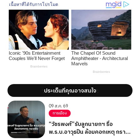
ประเด็นที่คุณอาจสนใจ
';
';
09 ส.ค. 69
การเมือง
“วัชรพงศ์”รับลูกนายกฯ รื้อ
พ.ร.บ.อาวุธปืน ล้อมคอกเหตุ กราด
ยิง