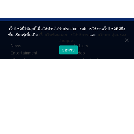
เว็บไซต์นี้ใช้คุกกี้เพื่อให้ท่านได้รับประสบการณ์การใช้งานเว็บไซต์ที่ดียิ่ง
ขึ้น เรียนรู้เพิ่มเติม
เงื่อนไขข้อตกลงการใช้บริการ
และ
นโยบายคุ้มครอง
ส่วนบุคคล
News
Lottery
ยอมรับ
Entertainment
Video
Lifestyle
ร่วมด้วยช่วยกัน
Horoscope
About
Contact
PR by Dataxet