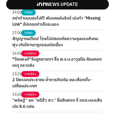
NEWS UPDATE
19:00
Video
อย่าทำแบบขอไปที! พับแลนด์บริดจ์ เร่งทำ “Missing
Link" อัปเกรดท่าเรือระนอง
17:00
Video
สัญญาณเตือน! ไทยไม่ปลอดภัยความรุนแรงสังคม
พุ่ง เกิดโศกนาฏกรรมต่อเนื่อง
16:05
การเมือง
"วัชรพงศ์"รับลูกนายกฯ รื้อ พ.ร.บ.อาวุธปืน ล้อมคอก
เหตุ กราดยิง
15:25
การเมือง
2 ปีพรรคประชาชน ย้ำภารกิจเดิม ชนะเลือกตั้ง-
เปลี่ยนประเทศ
15:10
การเมือง
“พริษฐ์” ยก “คดีฮั้ว สว.” ขึ้นซักฟอก จี้ กกต.แจงเส้น
เงิน 8.6 แสน