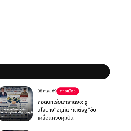
08 ส.ค. 69
การเมือง
ถอดบทเรียนกราดยิง: ชู
นโยบาย”อนุทิน-กิตติ์รัฐ”ขับ
เคลื่อนควบคุมปืน