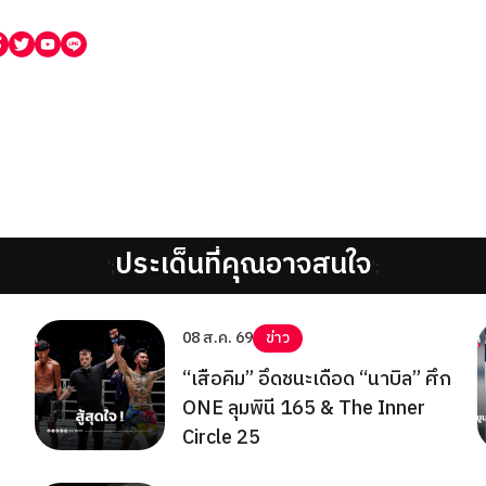
ประเด็นที่คุณอาจสนใจ
';
';
08 ส.ค. 69
ข่าว
“เสือคิม” อึดชนะเดือด “นาบิล” ศึก
ONE ลุมพินี 165 & The Inner
Circle 25