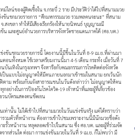
ม์ไลน์ของผู้ติดเชื้อใน จ.กระบี่ 2 ราย มีประวัติว่าได้ไปที่สนามมวย
ี่มีการแข่งขันชกมวยรายการ “ศึกมหกรรมมวย รวมพลคนจะนะ” ที่สนาม
จ.สงขลา ทำให้มีเสียงเรียกร้องให้นายนิพนธ์ บุญญามณี
ัน และศูนย์อำนวยการบริหารจังหวัดชายแดนภาคใต้ (ศอ.บต.)
ข่งขันชกมวยรายการนี้ โดยงานนี้มีขึ้นในวันที่ 8-9 เม.ย.ที่ผ่านมา
นตอนทั้งหมด ใช้เวลาเตรียมงานนี้มา 4-5 เดือน กระทั่ง เมื่อวันที่ 7
านบันเทิงในกรุงเทพฯ จึงหารือกับคณะกรรมการโรคติดต่อจังหวัด
งานไปเป็นแบบไม่อนุญาตให้มีคนภายนอกมาเข้าชมในสนาม ยกเว้นนัก
ปฏิบัติตาม พร้อมกับแจ้งสาธารณชนในวันดังกล่าวว่า ไม่อนุญาตให้คน
่างในการป้องกันโรคโควิด-19 เจ้าหน้าที่และผู้ที่เกี่ยวข้อง
รแขวนบัตรแสดงตนชัดเจน
นเท่านั้น ไม่ได้เข้าไปที่สนามมวยในวันแข่งขันจริง แต่ได้ทราบว่า
ารวมตัวที่หน้างาน ต้องการเข้าไปชมเพราะงานนี้มีนักมวยชื่อดัง
รั้วหน้างาน หลุดลอดเข้าไปในสนาม ซึ่ง ศอ.บต. และผู้ที่ร่วมจัด
กส่วนใด ต่อมา การแข่งขันมวยในวันที่ 9 เม.ย. ก็ไม่พบว่า มี