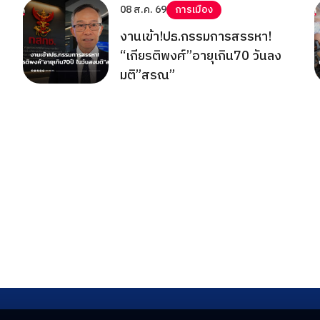
08 ส.ค. 69
การเมือง
งานเข้า!ปธ.กรรมการสรรหา!
“เกียรติพงศ์”อายุเกิน70 วันลง
มติ”สรณ”