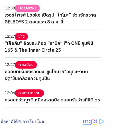
12:38
Hot News
เซอร์ไพรส์ Looke เปิดรูป “โทโมะ” ร่วมจักรวาล
GELBOYS 2 ตอนแรก 8 ส.ค. นี้
12:27
ข่าว
“เสือคิม” อึดชนะเดือด “นาบิล” ศึก ONE ลุมพินี
165 & The Inner Circle 25
12:27
การเมือง
ถอดบทเรียนกราดยิง: ชูนโยบาย"อนุทิน-กิตติ์
รัฐ"ขับเคลื่อนควบคุมปืน
12:06
อาชญากรรม
ครอบครัวญาติเหยื่อกราดยิง ทยอยรับร่างที่นิติเวช