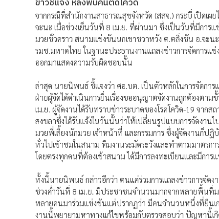
ข่าวชี้แจง หลังพบคนติดโควิด
จากกรณีที่สำนักงานสาธารณสุขจังหวัด (สสจ.) กระบี่ เปิดเผยไท
จะนะ เมื่อช่วงเย็นวันที่ 8 เม.ย. ที่ผ่านมา ซึ่งเป็นวันท
มวยชั่วคราว สนามแข่งขันนกเขาชวาหวัง ต.ตลิ่งชัน อ.จะนะ 
รมช.มหาดไทย ในฐานะประธานงานแถลงข่าวการจัดการแข่งข
ออกมาแสดงความรับผิดชอบนั้น
ล่าสุด นายนิพนธ์ ชี้แจงว่า ศอ.บต. เป็นตัวหลักในการจัดการแ
ฝ่ายผู้จัดได้ดำเนินการยื่นเรื่องขออนุญาตจัดงานถูกต้องตามขั้
เม.ย. ผู้จัดงานได้รับทราบข่าวระบาดของโรคโควิด-19 จากสถ
สงขลาซึ่งได้รับแจ้งในวันนั้นว่าให้เปลี่ยนรูปแบบการจัด
มวยพี่เลี้ยงนักมวย เจ้าหน้าที่ และกรรมการ ซึ่งผู้จัดงานก็
ทั่วไปเข้าชมในสนาม ทีมงานระมัดระวังและทำตามมาตรการทุกอย
โดยตรงทุกคนที่ต้องเข้าสนาม ได้มีการลงทะเบียนและมีกา
ทั้งนี้นายนิพนธ์ กล่าวอีกว่า ตนแค่ร่วมการแถลงข่าวการจัดงา
ช่วงค่ำวันที่ 8 เม.ย. มีประชาชนจำนวนมากจากหลายพื้นที่ม
หลายคนมาร่วมแข่งขันแต่ปรากฏว่า มีคนจำนวนหนึ่งที่ยืนเกาะ
งานนี้พยายามหาทางแก้ไขพร้อมกับตรวจสอบว่า ปัญหานี้เกิดจา