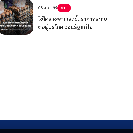
08 ส.ค. 69
ข่าว
ไข่โคราชพาเหรดขึ้นราคากระทบ
ต่อผู้บริโภค วอนรัฐแก้ไข