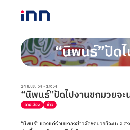
“นิพนธ์”ปั
14 เม.ย. 64 - 19:54
“นิพนธ์”ปัดไปงานชกมวยจะ
การเมือง
ข่าว
“นิพนธ์” แจงแค่ร่วมแถลงข่าวจัดชกมวยที่จะนะ จ.ส