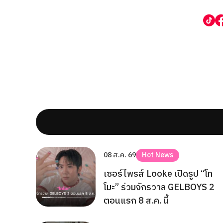
08 ส.ค. 69
Hot News
เซอร์ไพรส์ Looke เปิดรูป “โท
โมะ” ร่วมจักรวาล GELBOYS 2
ตอนแรก 8 ส.ค. นี้