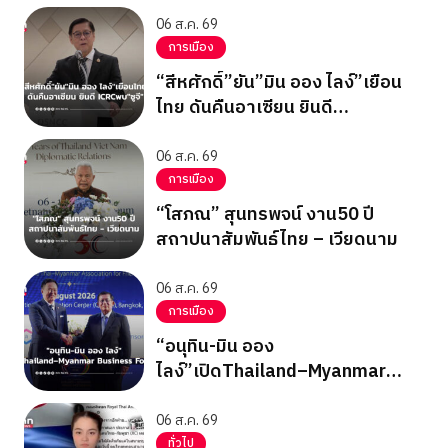
06 ส.ค. 69
การเมือง
“สีหศักดิ์”ยัน”มิน ออง ไลง์”เยือน
ไทย ดันคืนอาเซียน ยินดี
ICRCพบ”ซูจี”
06 ส.ค. 69
การเมือง
“โสภณ” สุนทรพจน์ งาน50 ปี
สถาปนาสัมพันธ์ไทย – เวียดนาม
06 ส.ค. 69
การเมือง
“อนุทิน-มิน ออง
ไลง์”เปิดThailand–Myanmar
Business Forum
06 ส.ค. 69
ทั่วไป