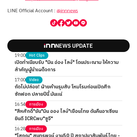
LINE Official Account
:
@innnews
NEWS UPDATE
19:00
Hot Clips
เปิดทำเนียบรับ "มิน อ่อง ไลง์" โดนประณาม ให้ความ
สำคัญผู้นำเผด็จการ
17:00
Video
กัดไม่ปล่อย! ฝ่ายค้านรุมสับ โหมโรมก่อนเปิดศึก
ซักฟอก ปลายปีนี้ มันแน่
16:54
การเมือง
"สีหศักดิ์"ยัน"มิน ออง ไลง์"เยือนไทย ดันคืนอาเซียน
ยินดี ICRCพบ"ซูจี"
16:28
การเมือง
"โสภณ" สุนทรพจน์ งาน50 ปี สถาปนาสัมพันธ์ไทย -