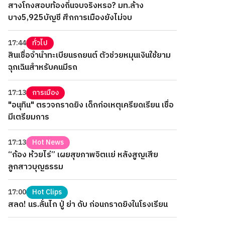
สางโกงสอบท้องถิ่นจบจริงหรอ? มท.ล้าง
บาง5,925บัญชี ศึกการเมืองยังไม่จบ
17:44
ทั่วไป
สินเชื่อจำนำทะเบียนรถยนต์ ตัวช่วยหมุนเงินใช้ยาม
ฉุกเฉินสำหรับคนมีรถ
17:13
การเมือง
"อนุทิน" ตรวจกราดยิง เด็กก่อเหตุเครียดเรียน เชื่อ
มีเตรียมการ
17:13
Hot News
“ก้อง ห้วยไร่” เผยสุขภาพจิตแย่ หลังสูญเสีย
ลูกสาวบุญธรรม
17:00
Hot Clips
สลด! นร.ลั่นไก ปู่ ย่า ดับ ก่อนกราดยิงในโรงเรียน