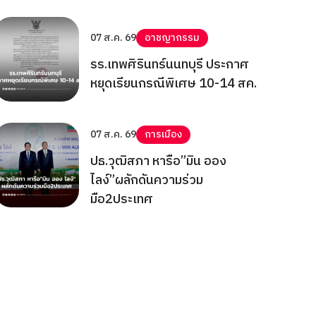
07 ส.ค. 69
อาชญากรรม
รร.เทพศิรินทร์นนทบุรี ประกาศ
หยุดเรียนกรณีพิเศษ 10-14 สค.
07 ส.ค. 69
การเมือง
ปธ.วุฒิสภา หารือ”มิน ออง
ไลง์”ผลักดันความร่วม
มือ2ประเทศ