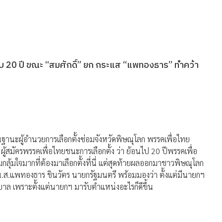
อบ 20 ปี ขณะ “สมศักดิ์” ยก กระแส “แพทองธาร” ทำคว้า
ฐานะผู้อำนวยการเลือกตั้งซ่อมจังหวัดพิษณุโลก พรรคเพื่อไทย
ผู้สมัครพรรคเพื่อไทยชนะการเลือกตั้ง ว่า ย้อนไป 20 ปีพรรคเพื่อ
กลุ้มใจมากที่ต้องมาเลือกตั้งที่นี่ แต่สุดท้ายผลออกมาชาวพิษณุโลก
น.ส.แพทองธาร ชินวัตร นายกรัฐมนตรี พร้อมมองว่า ตั้งแต่มีนายกฯ
บาล เพราะตั้งแต่นายกฯ มารับตำแหน่งอะไรก็ดีขึ้น