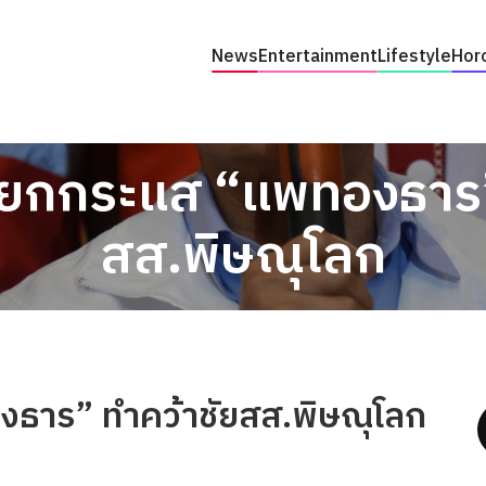
News
Entertainment
Lifestyle
Hor
” ยกกระแส “แพทองธาร”
สส.พิษณุโลก
งธาร” ทำคว้าชัยสส.พิษณุโลก