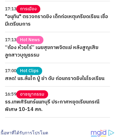
17:13
การเมือง
"อนุทิน" ตรวจกราดยิง เด็กก่อเหตุเครียดเรียน เชื่อ
มีเตรียมการ
17:13
Hot News
“ก้อง ห้วยไร่” เผยสุขภาพจิตแย่ หลังสูญเสีย
ลูกสาวบุญธรรม
17:00
Hot Clips
สลด! นร.ลั่นไก ปู่ ย่า ดับ ก่อนกราดยิงในโรงเรียน
16:59
อาชญากรรม
รร.เทพศิรินทร์นนทบุรี ประกาศหยุดเรียนกรณี
พิเศษ 10-14 สค.