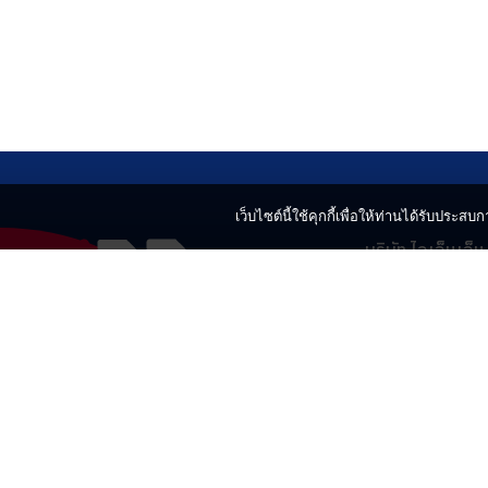
เว็บไซต์นี้ใช้คุกกี้เพื่อให้ท่านได้รับประสบกา
บริษัท ไอเอ็นเอ็
499 อาคารเบญ
แขวงลาดยาว เข
02-730-2424
innnews@gmai