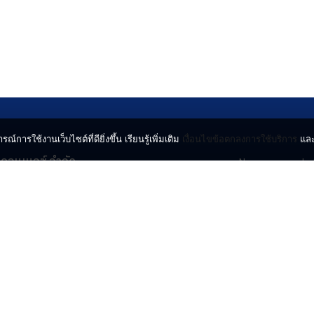
รณ์การใช้งานเว็บไซต์ที่ดียิ่งขึ้น เรียนรู้เพิ่มเติม
เงื่อนไขข้อตกลงการใช้บริการ
แล
น คอนเนกซ์ จำกัด
News
Lo
จจินดา ถนนกำแพงเพชร 6
Entertainment
Vi
ตจตุจักร กรุงเทพฯ 10900
Lifestyle
ร่
Horoscope
l.com
© 2024 INN NEWS. A