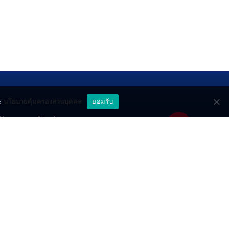
ะ
นโยบายคุ้มครองส่วนบุคคล
ยอมรับ
ttery
About
deo
Contact
วมด้วยช่วยกัน
PR by Dataxet
ll rights reserved.