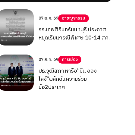
07 ส.ค. 69
อาชญากรรม
รร.เทพศิรินทร์นนทบุรี ประกาศ
หยุดเรียนกรณีพิเศษ 10-14 สค.
07 ส.ค. 69
การเมือง
ปธ.วุฒิสภา หารือ”มิน ออง
ไลง์”ผลักดันความร่วม
มือ2ประเทศ