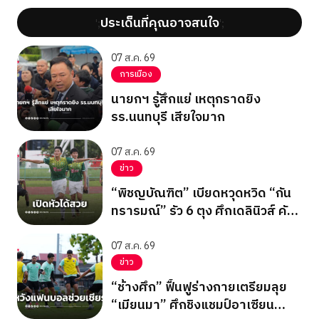
ประเด็นที่คุณอาจสนใจ
';
';
07 ส.ค. 69
การเมือง
นายกฯ รู้สึกแย่ เหตุกราดยิง
รร.นนทบุรี เสียใจมาก
07 ส.ค. 69
ข่าว
“พิชญบัณฑิต” เบียดหวุดหวิด “กัน
ทรารมณ์” รัว 6 ตุง ศึกเดลินิวส์ คัพ
2026
07 ส.ค. 69
ข่าว
“ช้างศึก” ฟื้นฟูร่างกายเตรียมลุย
“เมียนมา” ศึกชิงแชมป์อาเซียน