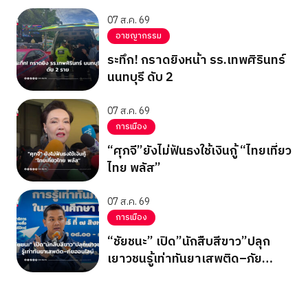
2026 รอบแบ่งกลุ่ม กลุ่มบี นัด
สุดท้าย
07 ส.ค. 69
อาชญากรรม
ระทึก! กราดยิงหน้า รร.เทพศิรินทร์
นนทบุรี ดับ 2
07 ส.ค. 69
การเมือง
“ศุภจี”ยังไม่ฟันธงใช้เงินกู้ “ไทยเที่ยว
ไทย พลัส”
07 ส.ค. 69
การเมือง
“ชัยชนะ” เปิด”นักสืบสีขาว”ปลุก
เยาวชนรู้เท่าทันยาเสพติด–ภัย
ออนไลน์