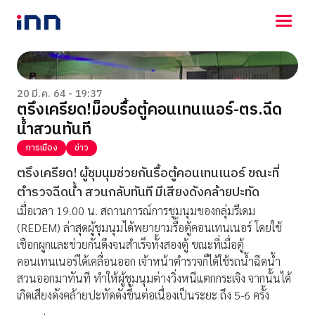
NEWS
ENTERTAINMENT
20 มี.ค. 64 - 19:37
ตรึงเครียด!ม็อบรื้อตู้คอนเทนเนอร์-ตร.ฉีด
LIFESTYLE
น้ำสวนทันที
HOROSCOPE
LOTTERY
การเมือง
ข่าว
VIDEO
ตรึงเครียด! ผู้ชุมนุมช่วยกันรื้อตู้คอนเทนเนอร์ ขณะที่
ร่วมด้วยช่วยกัน
ตำรวจฉีดน้ำ สวนกลับทันที มีเสียงดังคล้ายปะทัด
เมื่อเวลา 19.00 น. สถานการณ์การชุมนุมของกลุ่มรีเดม
(REDEM) ล่าสุดผู้ชุมนุมได้พยายามรื้อตู้คอนเทนเนอร์ โดยใช้
เชือกผูกและช่วยกันดึงจนสำเร็จทั้งสองตู้ ขณะที่เมื่อตู้
คอนเทนเนอร์ได้เคลื่อนออก เจ้าหน้าตำรวจก็ได้ใช้รถน้ำฉีดน้ำ
สวนออกมาทันที ทำให้ผู้ชุมนุมต่างวิ่งหนีแตกกระเจิง จากนั้นได้
เกิดเสียงดังคล้ายปะทัดดังขึ้นต่อเนื่องเป็นระยะ ถึง 5-6 ครั้ง