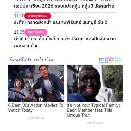
แชมป์อาเซียน 2026 รอบแบ่งกลุ่ม กลุ่มบี นัดสุดท้าย
11:10
อาชญากรรม
ระทึก! กราดยิงหน้า รร.เทพศิรินทร์ นนทบุรี ดับ 2
11:05
Hot News
ด่วน! เต้ ดราก้อนไฟว์ หายตัวปริศนา หลังปั่นจักรยาน
ออกจากบ้าน