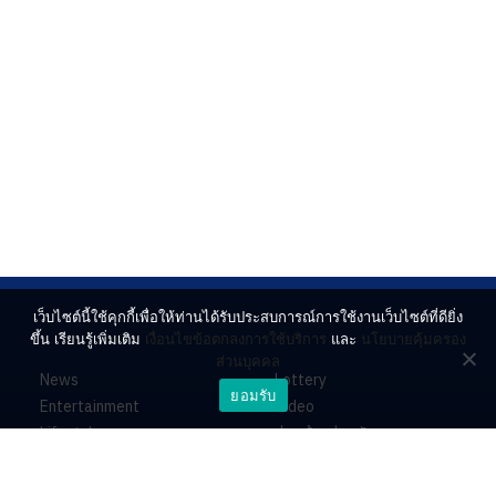
เว็บไซต์นี้ใช้คุกกี้เพื่อให้ท่านได้รับประสบการณ์การใช้งานเว็บไซต์ที่ดียิ่ง
ขึ้น เรียนรู้เพิ่มเติม
เงื่อนไขข้อตกลงการใช้บริการ
และ
นโยบายคุ้มครอง
ส่วนบุคคล
News
Lottery
ยอมรับ
Entertainment
Video
Lifestyle
ร่วมด้วยช่วยกัน
Horoscope