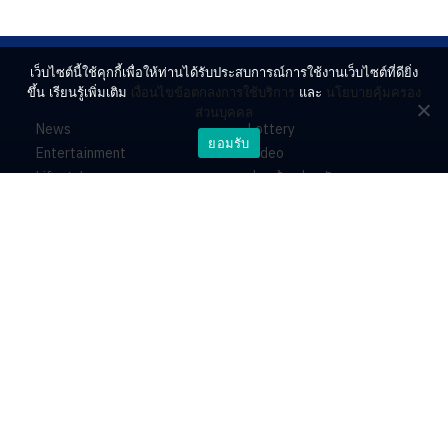
เว็บไซต์นี้ใช้คุกกี้เพื่อให้ท่านได้รับประสบการณ์การใช้งานเว็บไซต์ที่ดียิ่ง
ขึ้น เรียนรู้เพิ่มเติม
เงื่อนไขข้อตกลงการใช้บริการ
และ
นโยบายคุ้มครอง
ส่วนบุคคล
News
Lottery
ยอมรับ
Entertainment
Video
Lifestyle
ร่วมด้วยช่วยกัน
Horoscope
About
Contact
PR by Dataxet