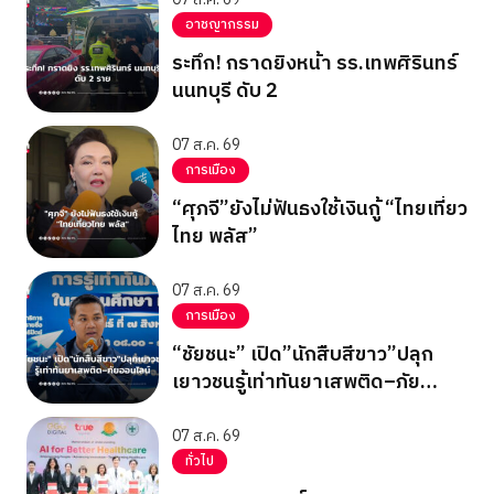
สุดท้าย
อาชญากรรม
ระทึก! กราดยิงหน้า รร.เทพศิรินทร์
นนทบุรี ดับ 2
07 ส.ค. 69
การเมือง
“ศุภจี”ยังไม่ฟันธงใช้เงินกู้ “ไทยเที่ยว
ไทย พลัส”
07 ส.ค. 69
การเมือง
“ชัยชนะ” เปิด”นักสืบสีขาว”ปลุก
เยาวชนรู้เท่าทันยาเสพติด–ภัย
ออนไลน์
07 ส.ค. 69
ทั่วไป