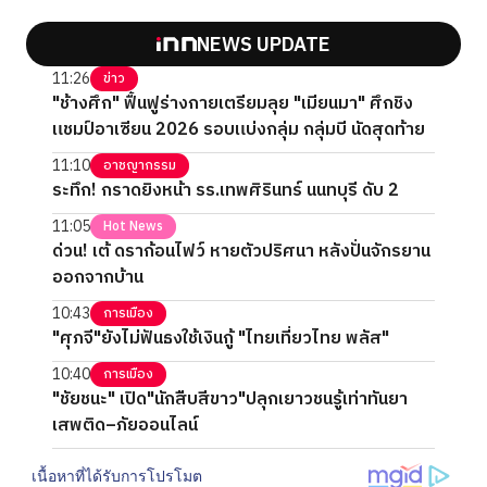
NEWS UPDATE
11:26
ข่าว
"ช้างศึก" ฟื้นฟูร่างกายเตรียมลุย "เมียนมา" ศึกชิง
แชมป์อาเซียน 2026 รอบแบ่งกลุ่ม กลุ่มบี นัดสุดท้าย
11:10
อาชญากรรม
ระทึก! กราดยิงหน้า รร.เทพศิรินทร์ นนทบุรี ดับ 2
11:05
Hot News
ด่วน! เต้ ดราก้อนไฟว์ หายตัวปริศนา หลังปั่นจักรยาน
ออกจากบ้าน
10:43
การเมือง
"ศุภจี"ยังไม่ฟันธงใช้เงินกู้ "ไทยเที่ยวไทย พลัส"
10:40
การเมือง
"ชัยชนะ" เปิด"นักสืบสีขาว"ปลุกเยาวชนรู้เท่าทันยา
เสพติด–ภัยออนไลน์