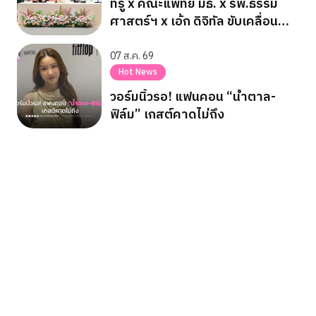
ทรู x คณะแพทย์ มธ. x รพ.ธรรม
ศาสตร์ฯ x เอ้ก ดิจิทัล ขับเคลื่อน
สาธารณสุขไทยสู่ Healthcare AI
07 ส.ค. 69
Hot News
วอร์มนิ้วรอ! แฟนคอน “น้ำตาล-
ฟิล์ม” เกสต์คาดไม่ถึง