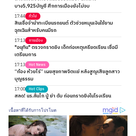
บาง5,925บัญชี ศึกการเมืองยังไม่จบ
17:44
ทั่วไป
สินเชื่อจำนำทะเบียนรถยนต์ ตัวช่วยหมุนเงินใช้ยาม
ฉุกเฉินสำหรับคนมีรถ
17:13
การเมือง
"อนุทิน" ตรวจกราดยิง เด็กก่อเหตุเครียดเรียน เชื่อมี
เตรียมการ
17:13
Hot News
“ก้อง ห้วยไร่” เผยสุขภาพจิตแย่ หลังสูญเสียลูกสาว
บุญธรรม
17:00
Hot Clips
สลด! นร.ลั่นไก ปู่ ย่า ดับ ก่อนกราดยิงในโรงเรียน