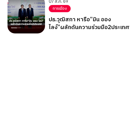
07 ส.ค. 69
การเมือง
ปธ.วุฒิสภา หารือ”มิน ออง
ไลง์”ผลักดันความร่วมมือ2ประเทศ