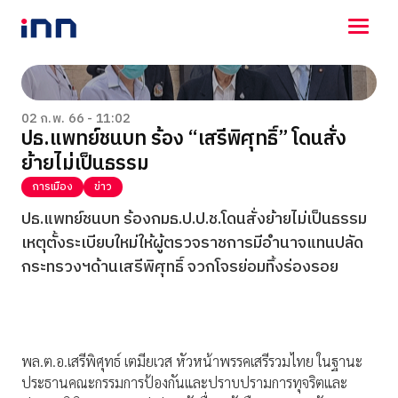
NEWS
ENTERTAINMENT
02 ก.พ. 66 - 11:02
ปธ.แพทย์ชนบท ร้อง “เสรีพิศุทธิ์” โดนสั่ง
LIFESTYLE
ย้ายไม่เป็นธรรม
HOROSCOPE
LOTTERY
การเมือง
ข่าว
VIDEO
ปธ.แพทย์ชนบท ร้องกมธ.ป.ป.ช.โดนสั่งย้ายไม่เป็นธรรม
ร่วมด้วยช่วยกัน
เหตุตั้งระเบียบใหม่ให้ผู้ตรวจราชการมีอำนาจแทนปลัด
กระทรวงฯด้านเสรีพิศุทธิ์ จวกโจรย่อมทิ้งร่องรอย
พล.ต.อ.เสรีพิศุทธ์ เตมียเวส หัวหน้าพรรคเสรีรวมไทย ในฐานะ
ประธานคณะกรรมการป้องกันและปราบปรามการทุจริตและ