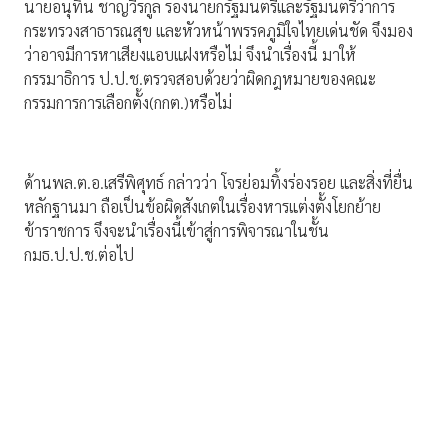
นายอนุทิน ชาญวีรกูล รองนายกรัฐมนตรีและรัฐมนตรีว่าการ
กระทรวงสาธารณสุข และหัวหน้าพรรคภูมิใจไทยเด่นชัด จึงมอง
ว่าอาจมีการหาเสียงแอบแฝงหรือไม่ จึงนำเรื่องนี้ มาให้
กรรมาธิการ ป.ป.ช.ตรวจสอบด้วยว่าผิดกฎหมายของคณะ
กรรมการการเลือกตั้ง(กกต.)หรือไม่
ด้านพล.ต.อ.เสรีพิศุทธ์ กล่าวว่า โจรย่อมทิ้งร่องรอย และสิ่งที่ยื่น
หลักฐานมา ถือเป็นข้อผิดสังเกตในเรื่องหารแต่งตั้งโยกย้าย
ข้าราชการ จึงจะนำเรื่องนี้เข้าสู่การพิจารณาในชั้น
กมธ.ป.ป.ช.ต่อไป