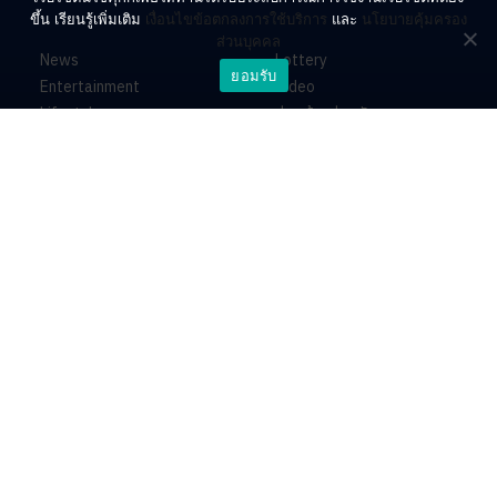
ขึ้น เรียนรู้เพิ่มเติม
เงื่อนไขข้อตกลงการใช้บริการ
และ
นโยบายคุ้มครอง
ส่วนบุคคล
News
Lottery
ยอมรับ
Entertainment
Video
Lifestyle
ร่วมด้วยช่วยกัน
Horoscope
About
Contact
PR by Dataxet