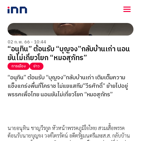
NEWS
ENTERTAINMENT
02 ก.พ. 66 - 10:44
“อนุทิน” ต้อนรับ “บุญจง”กลับบ้านเก่า นอน
LIFESTYLE
ยันไม่เกี่ยวโยก “หมอสุภัทร”
HOROSCOPE
LOTTERY
การเมือง
ข่าว
VIDEO
“อนุทิน” ต้อนรับ “บุญจง”กลับบ้านเก่า เติมเต็มความ
ร่วมด้วยช่วยกัน
แข็งแกร่งพื้นที่โคราช ไม่แยแสทีม”วีรศักดิ์” ย้ายไปอยู่
พรรคเพื่อไทย นอนยันไม่เกี่ยวโยก “หมอสุภัทร”
นายอนุทิน ชาญวีรกูล หัวหน้าพรรคภูมิใจไทย สวมเสื้อพรรค
ต้อนรับนายบุญจง วงศ์ไตรรัตน์ อดีตรัฐมนตรีและส.ส. กลับบ้าน