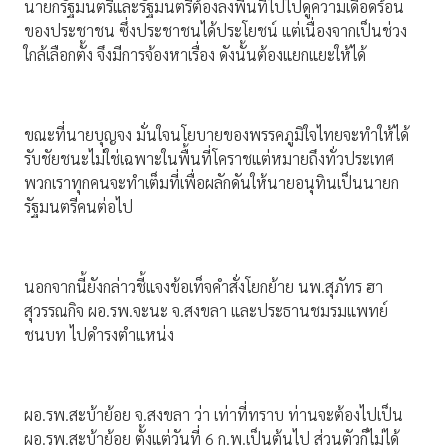
นายกรัฐมนตรีและรัฐมนตรีต้องลงพื้นที่ไปไปดูความเดือดร้อน
ของประชาชน ซึ่งประชาชนได้ประโยชน์ แต่เนื่องจากเป็นช่วง
ใกล้เลือกตั้ง จึงมีการจ้องหาเรื่อง ดังนั้นต้องแยกแยะให้ได้
ขณะที่นายบุญจง มั่นใจนโยบายของพรรคภูมิใจไทยจะทำให้ได้
รับชัยชนะไม่ใช่เฉพาะในพื้นที่โคราชแต่หมายถึงทั่วประเทศ
พวกเราทุกคนจะทำเต็มที่เพื่อผลักดันให้นายอนุทินเป็นนายก
รัฐมนตรีคนต่อไป
นอกจากนี้ยังกล่าวชี้แจงข้อเท็จคำสั่งโยกย้าย นพ.สุภัทร ฮา
สุวรรณกิจ ผอ.รพ.จะนะ จ.สงขลา และประธานชมรมแพทย์
ชนบท ไปดำรงตำแหน่ง
ผอ.รพ.สะบ้าย้อย จ.สงขลา ว่า เท่าที่ทราบ ท่านจะต้องไปเป็น
ผอ.รพ.สะบ้าย้อย ตั้งแต่วันที่ 6 ก.พ.เป็นต้นไป ส่วนตัวก็ไม่ได้