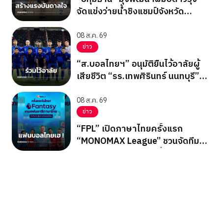
จัดแข่งว่ายน้ำชิงแชมป์จังหวัด
ปทุมธานี 2569
08 ส.ค. 69
ข่าว
“ส.บอลไทยฯ” อนุมัติยืนไว้อาลัยผู้
เสียชีวิต “รร.เทพศิรินทร์ นนทบุรี”
ก่อนเกมอาเซียนคัพ
08 ส.ค. 69
ข่าว
“FPL” เปิดภาษาไทยครั้งแรก
“MONOMAX League” ชวนจัดทีม
ลุ้นรางวัลใหญ่ตลอดซีซั่น