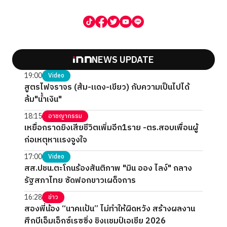
NEWS UPDATE
19:00
Video
สูตรไฟจราจร (ส้ม-แดง-เขียว) กับความเป็นไปได้
ล้ม"น้ำเงิน"
18:15
อาชญากรรม
เหยื่อกราดยิงเสียชีวิตเพิ่มอีก1ราย -ตร.สอบเพื่อนผู้
ก่อเหตุหาแรงจูงใจ
17:00
Video
สส.ปชน.ตะโกนร้องสันติภาพ "มิน ออง ไลง์" กลาง
รัฐสภาไทย ซัดฟอกขาวเผด็จการ
16:28
ข่าว
สองพี่น้อง “นาคแป้น” ไม่ทำให้ผิดหวัง สร้างผลงาน
ศึกบีเอ็มเอ็กซ์เรซซิ่ง ชิงแชมป์เอเชีย 2026