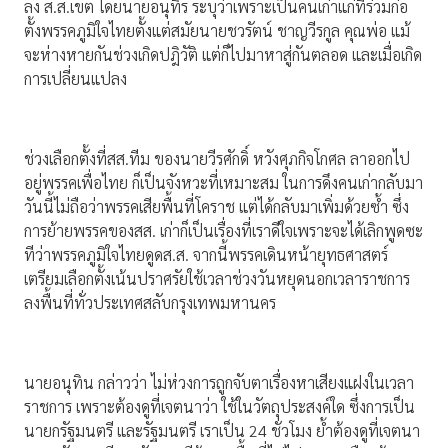
ลง ส.ส.เขต โดยนายอนุทิร ระบุว่าเพราะเป็นคนเก่าแก่ที่ร่วมก่อ
ตั้งพรรคภูมิใจไทยตั้งแต่สมัยนายชวรัตน์ ชาญวีรกูล คุณพ่อ แม้
จะห่างหายกันช่วงเกิดปฎิวัติ แต่ก็ไปมาหาสู่กันตลอด และเมื่อเกิด
การเปลี่ยนแปลง
ช่วงเลือกตั้งที่สส.ทีม ของนายวีรศักดิ์ หวังศุภกิจโกศล ลาออกไป
อยู่พรรคเพื่อไทย ก็เป็นจังหวะที่เหมาะสม ในการดึงคนเก่ากลับมา
วันนี้ไม่ถือว่าพรรคเสียพื้นที่โคราช แต่ได้กลับมาเพิ่มด้วยซ้ำ ซึ่ง
การย้ายพรรคของสส. เก่าก็เป็นเรื่องที่เราดีใจเพราะจะได้เลิกพูดซะ
ทีว่าพรรคภูมิใจไทยดูดส.ส. จากนี้พรรคเดินหน้ายุทธศาสตร์
เตรียมเลือกตั้งเน้นปราศรัยใช้เวลาช่วงวันหยุดนอกเวลาราชการ
ลงพื้นที่ทั่วประเทศสลับกรุงเทพมหานคร
นายอนุทิน กล่าวว่า ไม่ห่วงการถูกจับตาเรื่องหาเสียงแฝงในเวลา
ราชการ เพราะต้องดูที่เจตนาว่า ใช้ในวัตถุประสงค์ใด ซึ่งการเป็น
นายกรัฐมนตรี และรัฐมนตรี เราเป็น 24 ชั่วโมง ย้ำต้องดูที่เจตนา