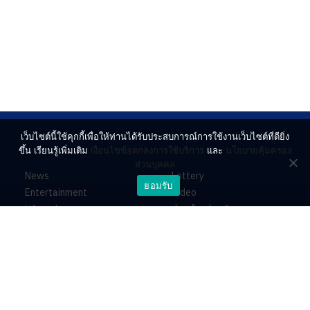
เว็บไซต์นี้ใช้คุกกี้เพื่อให้ท่านได้รับประสบการณ์การใช้งานเว็บไซต์ที่ดียิ่ง
ขึ้น เรียนรู้เพิ่มเติม
เงื่อนไขข้อตกลงการใช้บริการ
และ
นโยบายคุ้มครอง
ส่วนบุคคล
News
Lottery
ยอมรับ
Entertainment
Video
Lifestyle
ร่วมด้วยช่วยกัน
Horoscope
About
Contact
PR by Dataxet