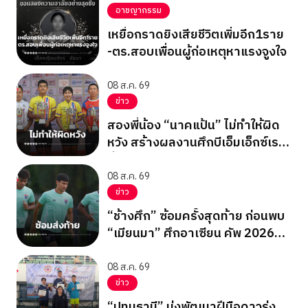
อาชญากรรม
เหยื่อกราดยิงเสียชีวิตเพิ่มอีก1ราย
-ตร.สอบเพื่อนผู้ก่อเหตุหาแรงจูงใจ
08 ส.ค. 69
ข่าว
สองพี่น้อง “นาคแป้น” ไม่ทำให้ผิด
หวัง สร้างผลงานศึกบีเอ็มเอ็กซ์เรซ
ซิ่ง ชิงแชมป์เอเชีย 2026
08 ส.ค. 69
ข่าว
“ช้างศึก” ซ้อมครั้งสุดท้าย ก่อนพบ
“เมียนมา” ศึกอาเซียน คัพ 2026
นัดสุดท้าย รอบแบ่งกลุ่ม
08 ส.ค. 69
ข่าว
“ปทุมธานี” มุ่งพัฒนาฝีมือดาวรุ่ง