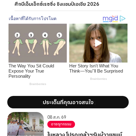
ศึกบีเอ็มเอ็กซ์เรซซิ่ง ชิงแชมป์เอเชีย 2026
ประเด็นที่คุณอาจสนใจ
';
';
08 ส.ค. 69
อาชญากรรม
ในหลวง โปรดเกล้าฯรับผู้วายชนม์