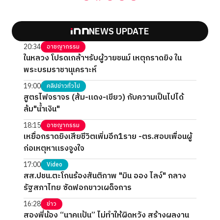
NEWS UPDATE
20:34
อาชญากรรม
ในหลวง โปรดเกล้าฯรับผู้วายชนม์ เหตุกราดยิง ใน
พระบรมราชานุเคราะห์
19:00
คลิปข่าวทั่วไป
สูตรไฟจราจร (ส้ม-แดง-เขียว) กับความเป็นไปได้
ล้ม"น้ำเงิน"
18:15
อาชญากรรม
เหยื่อกราดยิงเสียชีวิตเพิ่มอีก1ราย -ตร.สอบเพื่อนผู้
ก่อเหตุหาแรงจูงใจ
17:00
Video
สส.ปชน.ตะโกนร้องสันติภาพ "มิน ออง ไลง์" กลาง
รัฐสภาไทย ซัดฟอกขาวเผด็จการ
16:28
ข่าว
สองพี่น้อง “นาคแป้น” ไม่ทำให้ผิดหวัง สร้างผลงาน