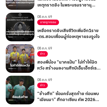
เหตุกราดยิง ในพระบรมราชานุ
เคราะห์
08 ส.ค. 69
อาชญากรรม
เหยื่อกราดยิงเสียชีวิตเพิ่มอีก1ราย
-ตร.สอบเพื่อนผู้ก่อเหตุหาแรงจูงใจ
08 ส.ค. 69
ข่าว
สองพี่น้อง “นาคแป้น” ไม่ทำให้ผิด
หวัง สร้างผลงานศึกบีเอ็มเอ็กซ์เรซ
ซิ่ง ชิงแชมป์เอเชีย 2026
08 ส.ค. 69
ข่าว
“ช้างศึก” ซ้อมครั้งสุดท้าย ก่อนพบ
“เมียนมา” ศึกอาเซียน คัพ 2026
นัดสุดท้าย รอบแบ่งกลุ่ม