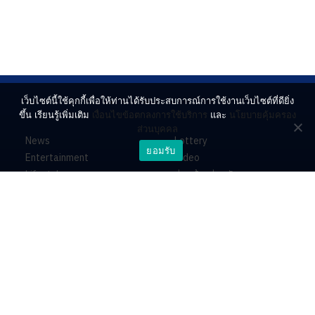
เว็บไซต์นี้ใช้คุกกี้เพื่อให้ท่านได้รับประสบการณ์การใช้งานเว็บไซต์ที่ดียิ่ง
ขึ้น เรียนรู้เพิ่มเติม
เงื่อนไขข้อตกลงการใช้บริการ
และ
นโยบายคุ้มครอง
ส่วนบุคคล
News
Lottery
ยอมรับ
Entertainment
Video
Lifestyle
ร่วมด้วยช่วยกัน
Horoscope
About
Contact
PR by Dataxet