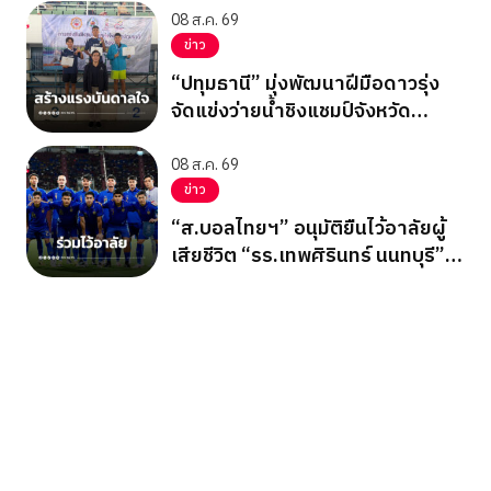
08 ส.ค. 69
ข่าว
“ปทุมธานี” มุ่งพัฒนาฝีมือดาวรุ่ง
จัดแข่งว่ายน้ำชิงแชมป์จังหวัด
ปทุมธานี 2569
08 ส.ค. 69
ข่าว
“ส.บอลไทยฯ” อนุมัติยืนไว้อาลัยผู้
เสียชีวิต “รร.เทพศิรินทร์ นนทบุรี”
ก่อนเกมอาเซียนคัพ