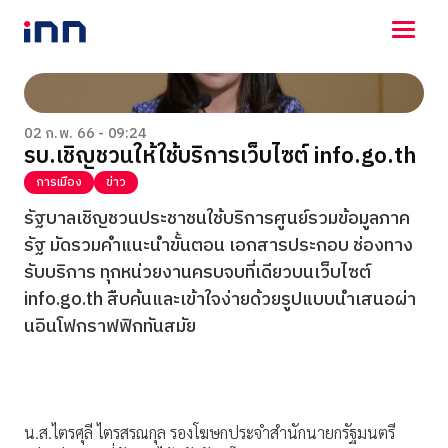
NEWS
ENTERTAINMENT
02 ก.พ. 66 - 09:24
รบ.เชิญชวนให้ใช้บริการเว็บไซต์ info.go.th
LIFESTYLE
HOROSCOPE
การเมือง
ข่าว
LOTTERY
รัฐบาลเชิญชวนประชาชนใช้บริการศูนย์รวมข้อมูลภาค
VIDEO
รัฐ มัดรวมคำแนะนำขั้นตอน เอกสารประกอบ ช่องทาง
ร่วมด้วยช่วยกัน
รับบริการ ทุกหน่วยงานครบจบที่เดียวบนเว็บไซต์
info.go.th สืบค้นและเข้าใจง่ายด้วยรูปแบบนำเสนอผ่า
นอินโฟกราฟฟิกทันสมัย
น.ส.ไตรศุลี ไตรสรณกุล รองโฆษกประจำสำนักนายกรัฐมนตรี