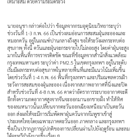
เหมาะสม ด้วยความระมัดระวัง
นายอนุชา กล่าวต่อไปว่า ข้อมูลจากกรมอุตุนิยมวิทยาระบุว่า
ช่วงวันที่ 1-3 ก.พ. 66 เป็นช่วงลมอ่อนการสะสมฝุ่นละอองและ
หมอกควัน อยู่ในเกณฑ์ปานกลางถึงสูง ขอให้ระวังผลกระทบต่อ
สุขภาพ ทั้งนี้ ควันและฝุ่นจะกระจายไปไม่ลอยสูง โดยค่าฝุ่นจะสูง
มากในพื้นที่การจราจรติดขัด ขณะที่ข้อมูลจากสำนักสิ่งแวดล้อม
กรุงเทพมหานคร ระบุว่าค่า PM2.5 ในเขตกรุงเทพฯ อยู่ในระดับ
เริ่มมีผลกระทบต่อสุขภาพในหลายพื้นที่และมีแนวโน้มเพิ่มขึ้น
โดยช่วงวันที่ 1-4 ก.พ. 66 พื้นที่กรุงเทพฯ และปริมณฑลควรเฝ้า
ระวังการสะสมของฝุ่นละออง เนื่องจากสภาพอากาศที่นิ่งและปิด
สำหรับช่วงวันที่ 4-8 ก.พ. 66 คาดว่าอัตราการระบายอากาศจะดี
อีกทั้งความกดอากาศสูงจากจีนจะออกมานอกชายฝั่ง ทำให้ทิศ
ของลมหนาวนั้นเปลี่ยนจากตะวันออกเฉียงเหนือมาเป็นตะวัน
ออก ส่งผลให้จะมีการเริ่มพัดพาฝุ่นควันจากกัมพูชาเข้าสู่
ประเทศไทยโดยเฉพาะภาคตะวันออก ภาคกลาง และกรุงเทพฯ
ซึ่งเป็นปรากฏการณ์ปกติของการเปลี่ยนผ่านไปยังฤดูร้อน และลม
ใต้จะทวีกำลังมากขึ้นเรื่อย ๆ