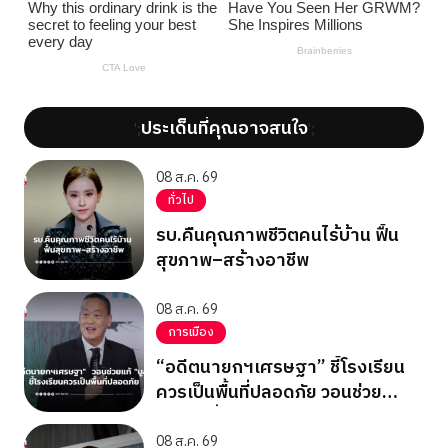
ประเด็นที่คุณอาจสนใจ
';
';
08 ส.ค. 69
ทั่วไป
รบ.คืนคุณภาพชีวิตคนไร้บ้าน ฟื้น
สุขภาพ–สร้างอาชีพ
08 ส.ค. 69
การเมือง
“อดีตนายกฯเศรษฐา” ชี้โรงเรียน
ควรเป็นพื้นที่ปลอดภัย วอนช่วย
แก้”บูลลี่”
08 ส.ค. 69