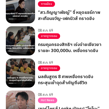
การเมือง
“สว.ภิญญาพัชญ์” จี้ หยุดแชร์ภาพ
สะเทือนขวัญ-เฟคนิวส์ กราดยิง
08 ส.ค. 69
อาชญากรรม
กรมคุมครองสิทธิฯ เร่งจ่ายเยียวยา
รายละ 300,000บ. เหยื่อกราดยิง
08 ส.ค. 69
อาชญากรรม
ผลชันสูตร 8 ศพเหยื่อกราดยิง
กระสุนเข้าจุดสำคัญถึงชีวิต
08 ส.ค. 69
Hot News
เซอร์ไพรส์ Looke เปิดรูป “โทโมะ”