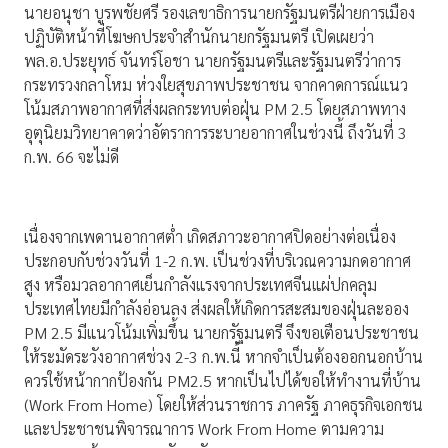
นายอนุชา บูรพชัยศรี รองเลขาธิการนายกรัฐมนตรีฝ่ายการเมือง
ปฏิบัติหน้าที่โฆษกประจำสำนักนายกรัฐมนตรี เปิดเผยว่า
พล.อ.ประยุทธ์ จันทร์โอชา นายกรัฐมนตรีและรัฐมนตรีว่าการ
กระทรวงกลาโหม ห่วงใยสุขภาพประชาชน จากคาดการณ์แนว
โน้มสภาพอากาศที่ส่งผลกระทบต่อฝุ่น PM 2.5 โดยสภาพทาง
อุตุนิยมวิทยาคาดว่าอัตราการระบายอากาศในช่วงนี้ ถึงวันที่ 3
ก.พ. 66 จะไม่ดี
เนื่องจากเพดานอากาศต่ำ เกิดสภาวะอากาศปิดอย่างต่อเนื่อง
ประกอบกับช่วงวันที่ 1-2 ก.พ. เป็นช่วงที่บริเวณความกดอากาศ
สูง หรือมวลอากาศเย็นกำลังแรงจากประเทศจีนแผ่ปกคลุม
ประเทศไทยมีกำลังอ่อนลง ส่งผลให้เกิดการสะสมของฝุ่นละออง
PM 2.5 มีแนวโน้มเพิ่มขึ้น นายกรัฐมนตรี จึงขอเตือนประชาชน
ให้ระมัดระวังอากาศช่วง 2-3 ก.พ.นี้ หากจำเป็นต้องออกนอกบ้าน
ควรใช้หน้ากากป้องกัน PM2.5 หากเป็นไปได้ขอให้ทำงานที่บ้าน
(Work From Home) โดยให้ส่วนราชการ ภาครัฐ ภาคธุรกิจเอกชน
และประชาชนพิจารณาการ Work From Home ตามความ