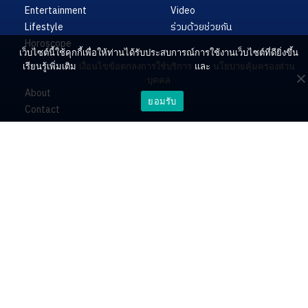
Entertainment
Video
Lifestyle
ร่วมด้วยช่วยกัน
Horoscope
เว็บไซต์นี้ใช้คุกกี้เพื่อให้ท่านได้รับประสบการณ์การใช้งานเว็บไซต์ที่ดียิ่งขึ้น
เรียนรู้เพิ่มเติม
เงื่อนไขข้อตกลงการใช้บริการ
และ
นโยบายคุ้มครองส่วน
บุคคล
About
ยอมรับ
Contact
PR by Dataxet
บริษัท ไอเอ็นเอ็น คอนเนกซ์ จำกัด