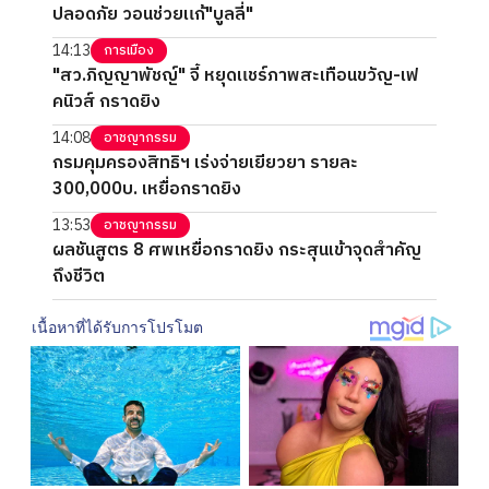
ปลอดภัย วอนช่วยแก้"บูลลี่"
14:13
การเมือง
"สว.ภิญญาพัชญ์" จี้ หยุดแชร์ภาพสะเทือนขวัญ-เฟ
คนิวส์ กราดยิง
14:08
อาชญากรรม
กรมคุมครองสิทธิฯ เร่งจ่ายเยียวยา รายละ
300,000บ. เหยื่อกราดยิง
13:53
อาชญากรรม
ผลชันสูตร 8 ศพเหยื่อกราดยิง กระสุนเข้าจุดสำคัญ
ถึงชีวิต