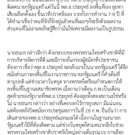
ดิเดตนายกรัฐมนตรี แต่วันนี้ พล.อ.ประยุทธ์ ลงพื้นที่เอง ลุยหา
เสียงเลือกตั้งเอง ขึ้นเวทีปราศรัยเอง บวกกับการทำงาน 7-8 ปี ที่
ได้ทำมาเชื่อว่าคนที่รักก็รักอยู่แล้วคนที่เฉยๆก็จะรักด้วยผลงาน
ส่วนคนที่ไม่เอาเลยก็จะรู้สึกว่ามันใช่เพราะมีผลงานเป็นรูปธรรม
นายธนกร กล่าวอีกว่า ด้วยระบบของพรรครวมไทยสร้างชาติที่มี
การบริหารจัดการที่ดี และมีการกลั่นกรองผู้สมัครที่ประชาชน
ต้องการ เชื่อว่าพล.อ.ประยุทธ์ จะกลับมาเป็นนายกรัฐมนตรี ได้อีก
สมัยส่วนการลงพื้นที่ในงานราชการนายกรัฐมนตรี ก็ทำเต็มที่
ตามปกติ แต่ช่วงเวลาวันหยุด ทางพรรคก็เตรียมกำหนดการให้
ลงพื้นที่ในฐานะสมาชิกพรรค เมื่อถามว่าเดือน ก.พ.เป็นเดือน
สุดท้ายของรัฐบาลที่พล.อ.ประยุทธ์ ต้องลุยทั้งสองสถานะใช่หรือ
ไม่ นายธนกร กล่าวว่า อย่างที่เคยบอกไว้การยุบสภา มีแน่นอน
แต่ต้องหลังปิดสมัยการประชุมสภาฯวันที่ 28 ก.พ. ยืนยันว่า การ
เดินสายของพล.อ.ประยุทธ์แยกแยะได้ เนื้องานในฐานะนายก
รัฐมนตรี ก็มีที่ต้องติดตาม แต่ช่วงวันหยุดก็สวมหมวกอีกใบช่วย
พรรครวมไทยสร้างชาติปราศรัยใหญ่อย่างเต็มรูปแบบ การเลือก