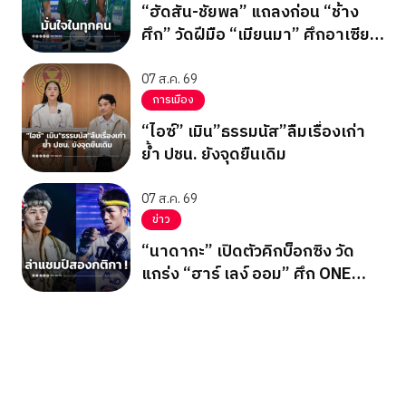
“ฮัดสัน-ชัยพล” แถลงก่อน “ช้าง
ศึก” วัดฝีมือ “เมียนมา” ศึกอาเซียน
คัพ 2026
07 ส.ค. 69
การเมือง
“ไอซ์” เมิน”ธรรมนัส”ลืมเรื่องเก่า
ย้ำ ปชน. ยังจุดยืนเดิม
07 ส.ค. 69
ข่าว
“นาดากะ” เปิดตัวคิกบ็อกซิง วัด
แกร่ง “ฮาร์ เลง์ ออม” ศึก ONE
ซามูไร 3