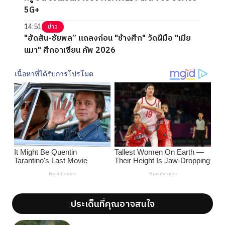
5G+
14:51
ข่าว
"ฮัดสัน-ชัยพล” แถลงก่อน "ช้างศึก" วัดฝีมือ "เมีย
นมา" ศึกอาเซียน คัพ 2026
ประเด็นที่คุณอาจสนใจ
';
';