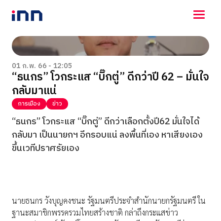
NEWS
ENTERTAINMENT
01 ก.พ. 66 - 12:05
“ธนกร” โวกระแส “บิ๊กตู่” ดีกว่าปี 62 – มั่นใจ
LIFESTYLE
กลับมาแน่
HOROSCOPE
LOTTERY
การเมือง
ข่าว
VIDEO
“ธนกร” โวกระแส “บิ๊กตู่” ดีกว่าเลือกตั้งปี62 มั่นใจได้
ร่วมด้วยช่วยกัน
กลับมา เป็นนายกฯ อีกรอบแน่ ลงพื้นที่เอง หาเสียงเอง
ขึ้นเวทีปราศรัยเอง
นายธนกร วังบุญคงชนะ รัฐมนตรีประจำสำนักนายกรัฐมนตรี ใน
ฐานะสมาชิกพรรครวมไทยสร้างชาติ กล่าถึงกระแสข่าว