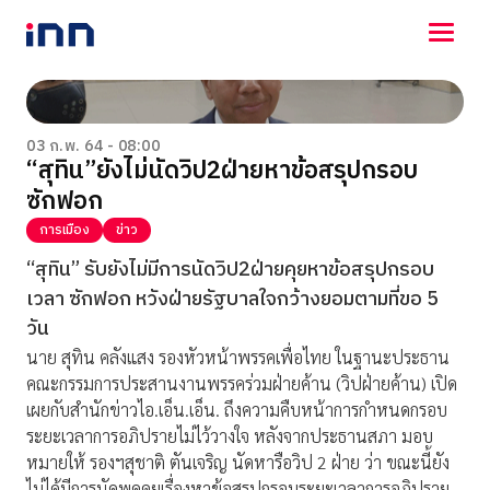
NEWS
ENTERTAINMENT
03 ก.พ. 64 - 08:00
“สุทิน”ยังไม่นัดวิป2ฝ่ายหาข้อสรุปกรอบ
LIFESTYLE
ซักฟอก
HOROSCOPE
LOTTERY
การเมือง
ข่าว
VIDEO
“สุทิน” รับยังไม่มีการนัดวิป2ฝ่ายคุยหาข้อสรุปกรอบ
ร่วมด้วยช่วยกัน
เวลา ซักฟอก หวังฝ่ายรัฐบาลใจกว้างยอมตามที่ขอ 5
วัน
นาย สุทิน คลังแสง รองหัวหน้าพรรคเพื่อไทย ในฐานะประธาน
คณะกรรมการประสานงานพรรคร่วมฝ่ายค้าน (วิปฝ่ายค้าน) เปิด
เผยกับสำนักข่าวไอ.เอ็น.เอ็น. ถึงความคืบหน้าการกำหนดกรอบ
ระยะเวลาการอภิปรายไม่ไว้วางใจ หลังจากประธานสภา มอบ
หมายให้ รองฯสุชาติ ตันเจริญ นัดหารือวิป 2 ฝ่าย ว่า ขณะนี้ยัง
ไม่ได้มีการนัดพูดคุยเรื่องหาข้อสรุปกรอบระยะเวลาการอภิปราย