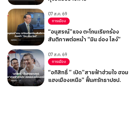
07 ส.ค. 69
การเมือง
“อนุสรณ์”แจง ตะโกนเรียกร้อง
สันติภาพต่อหน้า “มิน อ่อง ไลง์”
07 ส.ค. 69
การเมือง
“อภิสิทธิ์ ” เปิด”สายฟ้าฮ่วมใจ ฮอม
แฮงเมืองเหนือ” ฟื้นศรัทธาปชป.