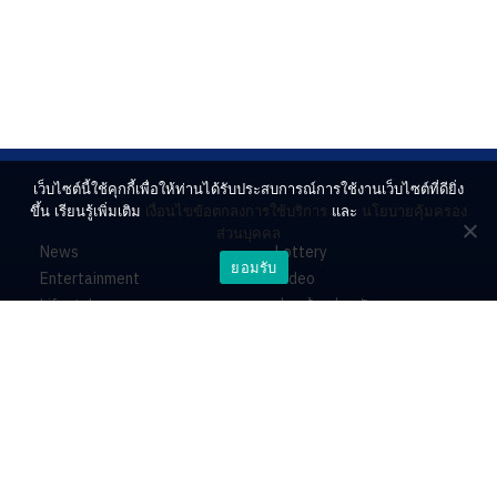
เว็บไซต์นี้ใช้คุกกี้เพื่อให้ท่านได้รับประสบการณ์การใช้งานเว็บไซต์ที่ดียิ่ง
ขึ้น เรียนรู้เพิ่มเติม
เงื่อนไขข้อตกลงการใช้บริการ
และ
นโยบายคุ้มครอง
ส่วนบุคคล
News
Lottery
ยอมรับ
Entertainment
Video
Lifestyle
ร่วมด้วยช่วยกัน
Horoscope
About
Contact
PR by Dataxet