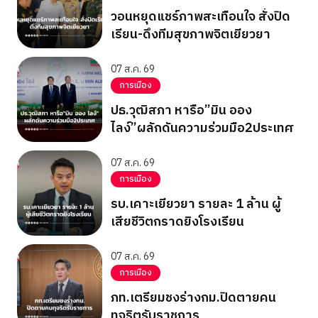
วอนหยุดแชร์ภาพสะเทือนใจ สั่งปิด
เรียน-ดึงทีมสุขภาพจิตเยียวยา
07 ส.ค. 69
การเมือง
ปธ.วุฒิสภา หารือ”มิน ออง
ไลง์”ผลักดันความร่วมมือ2ประเทศ
07 ส.ค. 69
การเมือง
รบ.เคาะเยียวยา รายละ 1 ล้าน ผู้
เสียชีวิตกราดยิงโรงเรียน
07 ส.ค. 69
การเมือง
ภท.เตรียมชงร่างกม.ปิดตายคน
ทุจริตรับราชการ