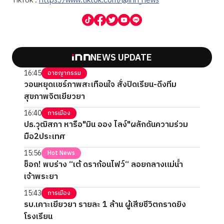
NEWS UPDATE
16:45
อาชญากรรม
วอนหยุดแชร์ภาพสะเทือนใจ สั่งปิดเรียน-ดึงทีม
สุขภาพจิตเยียวยา
16:40
การเมือง
ปธ.วุฒิสภา หารือ"มิน ออง ไลง์"ผลักดันความร่วม
มือ2ประเทศ
15:56
Hot News
ช็อก! พบร่าง “เต้ ดราก้อนไฟว์“ ลอยกลางแม่น้ำ
เจ้าพระยา
15:43
การเมือง
รบ.เคาะเยียวยา รายละ 1 ล้าน ผู้เสียชีวิตกราดยิง
โรงเรียน