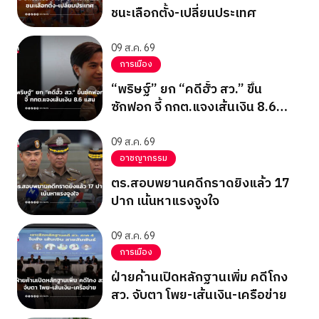
ชนะเลือกตั้ง-เปลี่ยนประเทศ
09 ส.ค. 69
การเมือง
“พริษฐ์” ยก “คดีฮั้ว สว.” ขึ้น
ซักฟอก จี้ กกต.แจงเส้นเงิน 8.6
แสน
09 ส.ค. 69
อาชญากรรม
ตร.สอบพยานคดีกราดยิงแล้ว 17
ปาก เน้นหาแรงจูงใจ
09 ส.ค. 69
การเมือง
ฝ่ายค้านเปิดหลักฐานเพิ่ม คดีโกง
สว. จับตา โพย-เส้นเงิน-เครือข่าย