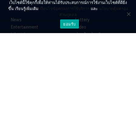
เว็บไซต์นี้ใช้คุกกี้เพื่อให้ท่านได้รับประสบการณ์การใช้งานเว็บไซต์ที่ดียิ่ง
ขึ้น เรียนรู้เพิ่มเติม
เงื่อนไขข้อตกลงการใช้บริการ
และ
นโยบายคุ้มครอง
ส่วนบุคคล
News
Lottery
ยอมรับ
Entertainment
Video
Lifestyle
ร่วมด้วยช่วยกัน
Horoscope
About
Contact
PR by Dataxet