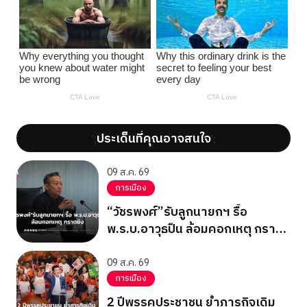
ประเด็นที่คุณอาจสนใจ
';
';
09 ส.ค. 69
การเมือง
“วัชรพงศ์”รับลูกนายกฯ รื้อ
พ.ร.บ.อาวุธปืน ล้อมคอกเหตุ กราด
ยิง
09 ส.ค. 69
การเมือง
2 ปีพรรคประชาชน ย้ำภารกิจเดิม