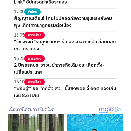
Link" อัปเกรดท่าเรือระนอง
17:00
Video
สัญญาณเตือน! ไทยไม่ปลอดภัยความรุนแรงสังคม
พุ่ง เกิดโศกนาฏกรรมต่อเนื่อง
16:05
การเมือง
"วัชรพงศ์"รับลูกนายกฯ รื้อ พ.ร.บ.อาวุธปืน ล้อมคอก
เหตุ กราดยิง
15:25
การเมือง
2 ปีพรรคประชาชน ย้ำภารกิจเดิม ชนะเลือกตั้ง-
เปลี่ยนประเทศ
15:10
การเมือง
“พริษฐ์” ยก “คดีฮั้ว สว.” ขึ้นซักฟอก จี้ กกต.แจงเส้น
เงิน 8.6 แสน