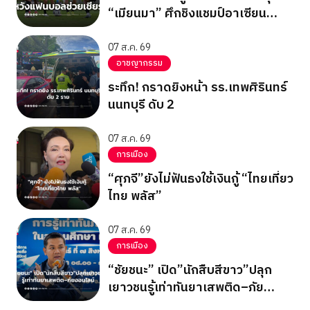
“เมียนมา” ศึกชิงแชมป์อาเซียน
2026 รอบแบ่งกลุ่ม กลุ่มบี นัด
สุดท้าย
07 ส.ค. 69
อาชญากรรม
ระทึก! กราดยิงหน้า รร.เทพศิรินทร์
นนทบุรี ดับ 2
07 ส.ค. 69
การเมือง
“ศุภจี”ยังไม่ฟันธงใช้เงินกู้ “ไทยเที่ยว
ไทย พลัส”
07 ส.ค. 69
การเมือง
“ชัยชนะ” เปิด”นักสืบสีขาว”ปลุก
เยาวชนรู้เท่าทันยาเสพติด–ภัย
ออนไลน์