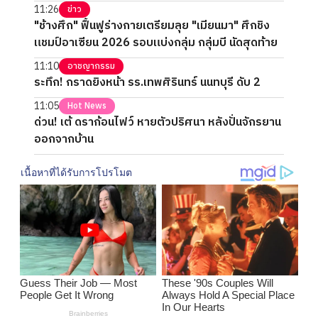
11:26
ข่าว
"ช้างศึก" ฟื้นฟูร่างกายเตรียมลุย "เมียนมา" ศึกชิง
แชมป์อาเซียน 2026 รอบแบ่งกลุ่ม กลุ่มบี นัดสุดท้าย
11:10
อาชญากรรม
ระทึก! กราดยิงหน้า รร.เทพศิรินทร์ นนทบุรี ดับ 2
11:05
Hot News
ด่วน! เต้ ดราก้อนไฟว์ หายตัวปริศนา หลังปั่นจักรยาน
ออกจากบ้าน