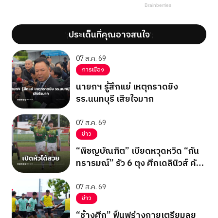
ประเด็นที่คุณอาจสนใจ
';
';
07 ส.ค. 69
การเมือง
นายกฯ รู้สึกแย่ เหตุกราดยิง
รร.นนทบุรี เสียใจมาก
07 ส.ค. 69
ข่าว
“พิชญบัณฑิต” เบียดหวุดหวิด “กัน
ทรารมณ์” รัว 6 ตุง ศึกเดลินิวส์ คัพ
2026
07 ส.ค. 69
ข่าว
“ช้างศึก” ฟื้นฟูร่างกายเตรียมลุย