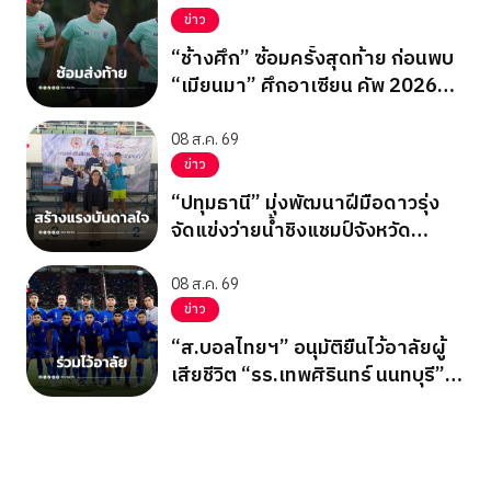
ข่าว
“ช้างศึก” ซ้อมครั้งสุดท้าย ก่อนพบ
“เมียนมา” ศึกอาเซียน คัพ 2026
นัดสุดท้าย รอบแบ่งกลุ่ม
08 ส.ค. 69
ข่าว
“ปทุมธานี” มุ่งพัฒนาฝีมือดาวรุ่ง
จัดแข่งว่ายน้ำชิงแชมป์จังหวัด
ปทุมธานี 2569
08 ส.ค. 69
ข่าว
“ส.บอลไทยฯ” อนุมัติยืนไว้อาลัยผู้
เสียชีวิต “รร.เทพศิรินทร์ นนทบุรี”
ก่อนเกมอาเซียนคัพ