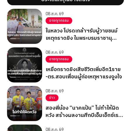
08 ส.ค. 69
อาชญากรรม
ในหลวง โปรดเกล้าฯรับผู้วายชนม์
เหตุกราดยิง ในพระบรมราชานุ
เคราะห์
08 ส.ค. 69
อาชญากรรม
เหยื่อกราดยิงเสียชีวิตเพิ่มอีก1ราย
-ตร.สอบเพื่อนผู้ก่อเหตุหาแรงจูงใจ
08 ส.ค. 69
ข่าว
สองพี่น้อง “นาคแป้น” ไม่ทำให้ผิด
หวัง สร้างผลงานศึกบีเอ็มเอ็กซ์เรซ
ซิ่ง ชิงแชมป์เอเชีย 2026
08 ส.ค. 69