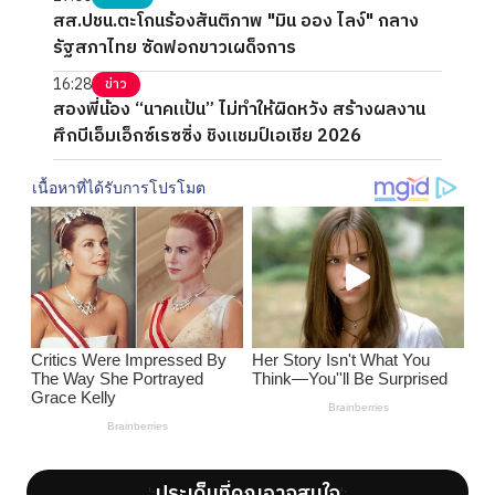
สส.ปชน.ตะโกนร้องสันติภาพ "มิน ออง ไลง์" กลาง
รัฐสภาไทย ซัดฟอกขาวเผด็จการ
16:28
ข่าว
สองพี่น้อง “นาคแป้น” ไม่ทำให้ผิดหวัง สร้างผลงาน
ศึกบีเอ็มเอ็กซ์เรซซิ่ง ชิงแชมป์เอเชีย 2026
ประเด็นที่คุณอาจสนใจ
';
';