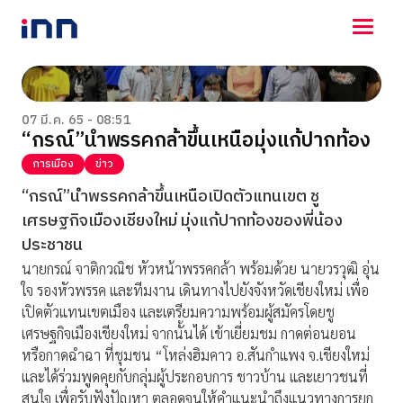
NEWS
ENTERTAINMENT
07 มี.ค. 65 - 08:51
“กรณ์”นำพรรคกล้าขึ้นเหนือมุ่งแก้ปากท้อง
LIFESTYLE
HOROSCOPE
การเมือง
ข่าว
LOTTERY
“กรณ์”นำพรรคกล้าขึ้นเหนือเปิดตัวแทนเขต ชู
VIDEO
เศรษฐกิจเมืองเชียงใหม่ มุ่งแก้ปากท้องของพี่น้อง
ร่วมด้วยช่วยกัน
ประชาชน
นายกรณ์ จาติกวณิช หัวหน้าพรรคกล้า พร้อมด้วย นายวรวุฒิ อุ่น
ใจ รองหัวพรรค และทีมงาน เดินทางไปยังจังหวัดเชียงใหม่ เพื่อ
เปิดตัวแทนเขตเมือง และเตรียมความพร้อมผู้สมัครโดยชู
เศรษฐกิจเมืองเชียงใหม่ จากนั้นได้ เข้าเยี่ยมชม กาดต่อนยอน
หรือกาดฉำฉา ที่ชุมชน “โหล่งฮิมคาว อ.สันกำแพง จ.เชียงใหม่
และได้ร่วมพูดคุยกับกลุ่มผู้ประกอบการ ชาวบ้าน และเยาวชนที่
สนใจ เพื่อรับฟังปัญหา ตลอดจนให้คำแนะนำถึงแนวทางการยก