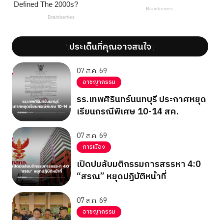
ประเด็นที่คุณอาจสนใจ
';
';
07 ส.ค. 69
อาชญากรรม
รร.เทพศิรินทร์นนทบุรี ประกาศหยุด
เรียนกรณีพิเศษ 10-14 สค.
07 ส.ค. 69
การเมือง
เปิดปมลับมติกรรมการสรรหา 4:0
“สรณ” หยุดปฏิบัติหน้าที่
07 ส.ค. 69
อาชญากรรม