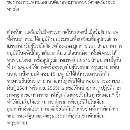
ของกรมการแพทย์เองกลับต้องออกมาขอรับบริจาคเครื่องช่วย
หายใจ
สำหรับการเตรียมรับมือการระบาดในระลอกนี้ เมื่อวันที่ 15 ก.พ.
ที่ผ่านมา ครม. ได้อนุมัติงบประมาณเพื่อเตรียมซื้ออุปกรณ์การ
แพทย์รองรับผู้ป่วยโควิด เหลือง-แดง มูลค่า 5,731 ล้านบาท การ
อนุมัติในครั้งนี้ถือว่าเสียเวลาไป 2 เดือนหลังจากที่มติ ครม. ให้
ทบทวนโครงการซื้ออุปกรณ์การแพทย์ 13,675 ล้านบาท เมื่อวัน
ที่ 14 ธ.ค. 64 ให้การจัดซื้อตรงจุดกับผู้ป่วยอาการรุนแรงมากขึ้น
นอกจากนี้ตามมติ ครม. 15 ก.พ. ยังได้ให้หน่วยงานจัดทำ
รายงานยืนยันว่าสามารถก่อหนี้ผูกพันได้ในกรอบเวลาของ พ.ร.ก.
เงินกู้ 2564 (หรือ ก.ย. 2565) และขอให้หน่วยงาน “ปฏิบัติตาม
มาตรฐานของทางราชการให้ถูกต้องครบถ้วนในทุกขั้นตอน” ซึ่ง
ทำให้เป็นไปได้อย่างมากว่าโครงการที่อนุมัติไปในเดือน
กุมภาพันธ์จะไม่สามารถจัดซื้อได้ทันสำหรับช่วงที่ฉากทัศน์การ
ระบาดของรัฐบาลเองจะรุนแรงมากที่สุดในช่วงต้นเดือน
พฤษภาคม