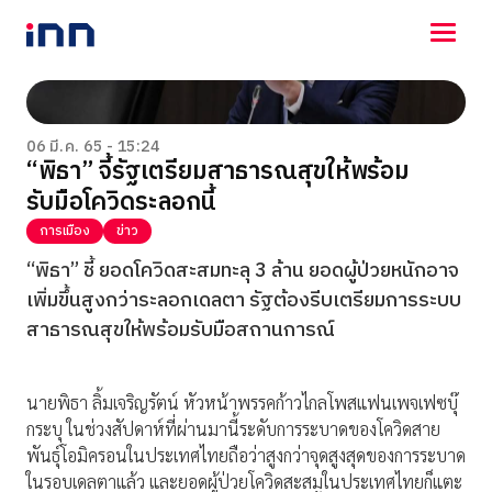
NEWS
ENTERTAINMENT
06 มี.ค. 65 - 15:24
“พิธา” จี้รัฐเตรียมสาธารณสุขให้พร้อม
LIFESTYLE
รับมือโควิดระลอกนี้
HOROSCOPE
LOTTERY
การเมือง
ข่าว
VIDEO
“พิธา” ชี้​ ยอดโควิดสะสมทะลุ 3 ล้าน ยอดผู้ป่วยหนักอาจ
ร่วมด้วยช่วยกัน
เพิ่มขึ้นสูงกว่าระลอกเดลตา รัฐต้องรีบเตรียมการระบบ
สาธารณสุขให้พร้อมรับมือสถานการณ์
นายพิธา​ ลิ้มเจริญรัตน์​ หัวหน้าพรรคก้าวไกลโพสแฟนเพจเฟซบุ๊
กระบุ ในช่วงสัปดาห์ที่ผ่านมานี้ระดับการระบาดของโควิดสาย
พันธุ์โอมิครอนในประเทศไทยถือว่าสูงกว่าจุดสูงสุดของการระบาด
ในรอบเดลตาแล้ว และยอดผู้ป่วยโควิดสะสมในประเทศไทยก็แตะ