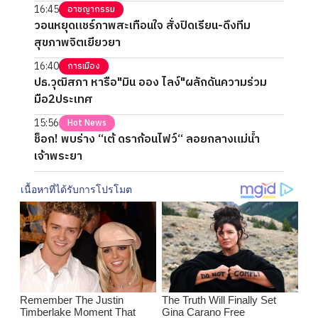
16:45
อาชญากรรม
วอนหยุดแชร์ภาพสะเทือนใจ สั่งปิดเรียน-ดึงทีม
สุขภาพจิตเยียวยา
16:40
การเมือง
ปธ.วุฒิสภา หารือ"มิน ออง ไลง์"ผลักดันความร่วม
มือ2ประเทศ
15:56
Hot News
ช็อก! พบร่าง “เต้ ดราก้อนไฟว์“ ลอยกลางแม่น้ำ
เจ้าพระยา