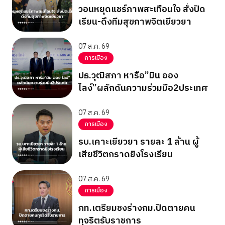
วอนหยุดแชร์ภาพสะเทือนใจ สั่งปิด
เรียน-ดึงทีมสุขภาพจิตเยียวยา
07 ส.ค. 69
การเมือง
ปธ.วุฒิสภา หารือ”มิน ออง
ไลง์”ผลักดันความร่วมมือ2ประเทศ
07 ส.ค. 69
การเมือง
รบ.เคาะเยียวยา รายละ 1 ล้าน ผู้
เสียชีวิตกราดยิงโรงเรียน
07 ส.ค. 69
การเมือง
ภท.เตรียมชงร่างกม.ปิดตายคน
ทุจริตรับราชการ