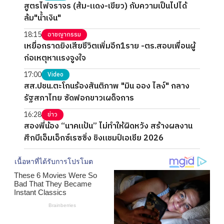
สูตรไฟจราจร (ส้ม-แดง-เขียว) กับความเป็นไปได้
ล้ม"น้ำเงิน"
18:15
อาชญากรรม
เหยื่อกราดยิงเสียชีวิตเพิ่มอีก1ราย -ตร.สอบเพื่อนผู้
ก่อเหตุหาแรงจูงใจ
17:00
Video
สส.ปชน.ตะโกนร้องสันติภาพ "มิน ออง ไลง์" กลาง
รัฐสภาไทย ซัดฟอกขาวเผด็จการ
16:28
ข่าว
สองพี่น้อง “นาคแป้น” ไม่ทำให้ผิดหวัง สร้างผลงาน
ศึกบีเอ็มเอ็กซ์เรซซิ่ง ชิงแชมป์เอเชีย 2026