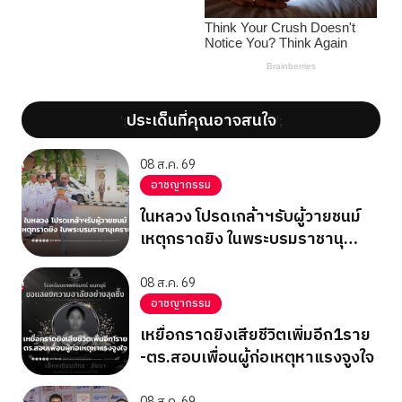
ประเด็นที่คุณอาจสนใจ
';
';
08 ส.ค. 69
อาชญากรรม
ในหลวง โปรดเกล้าฯรับผู้วายชนม์
เหตุกราดยิง ในพระบรมราชานุ
เคราะห์
08 ส.ค. 69
อาชญากรรม
เหยื่อกราดยิงเสียชีวิตเพิ่มอีก1ราย
-ตร.สอบเพื่อนผู้ก่อเหตุหาแรงจูงใจ
08 ส.ค. 69