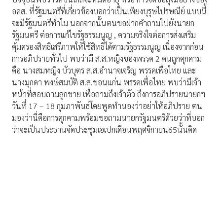
อคส. ที่รัฐมนตรีที่เกี่ยวข้องบอกว่าเป็นเพียงบุรุษไปรษณีย์ แบบนี้
จะมีรัฐมนตรีทำไม นอกจากนั้นตนขอฝากคำถามไปยังนายก
รัฐมนตรี ต่อการแก้ไขรัฐธรรมนูญ , ความจริงใจต่อการส่งเสริม
คุ้มครองสิทธิเสรีภาพให้ใช้สิทธิได้ตามรัฐธรรมนูญ เนื่องจากก่อน
การอภิปรายทั่วไป พบว่ามี ส.ส.หญิงของพรรค 2 คนถูกคุกคาม
คือ นางสมหญิง บัวบุตร ส.ส.อำนาจเจริญ พรรคเพื่อไทย และ
นางมุกดา พงษ์สมบัติ ส.ส.ขอนแก่น พรรคเพื่อไทย พบว่ามีเจ้า
หน้าที่สอบถามลูกชาย เพื่อถามถึงเจ้าตัว ถึงการอภิปรายนายกฯ
วันที่ 17 – 18 กุมภาพันธ์โดยพูดทำนองว่าอย่าให้อภิปราย ตน
มองว่านี่คือการคุกคามพร้อมขอถามนายกรัฐมนตรีด้วยว่าที่บอก
ว่าจะเป็นประธานจัดประชุมเอเปกเดือนพฤศจิกายน65นั้นคิด