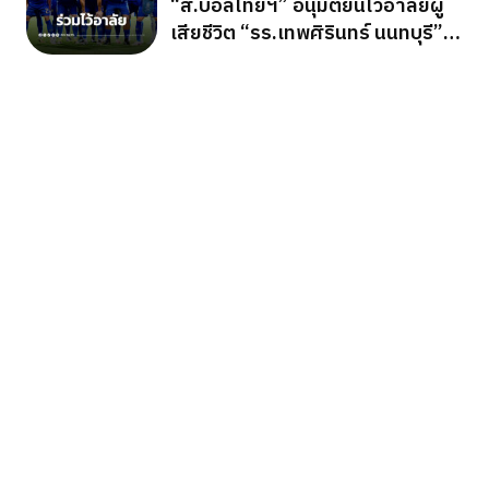
“ส.บอลไทยฯ” อนุมัติยืนไว้อาลัยผู้
เสียชีวิต “รร.เทพศิรินทร์ นนทบุรี”
ก่อนเกมอาเซียนคัพ