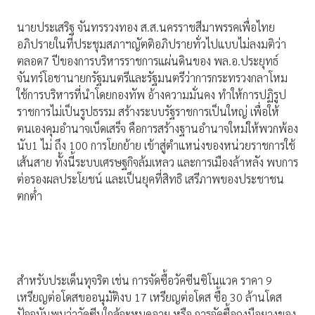
นายประเสริฐ จันทรรวงทอง ส.ส.นครราชสีมาพรรคเพื่อไทย
อภิปรายในที่ประชุมสภาฯญัตติอภิปรายทั่วไปแบบไม่ลงมติว่า
ตลอด7 ปีของการบริหารราชการแผ่นดินของ พล.อ.ประยุทธ์
จันทร์โอชานายกรัฐมนตรีและรัฐมนตรีว่าการกระทรวงกลาโหม
ใช้การบริหารที่นำโดยกองทัพ อ้างความมั่นคง ทำให้การปฏิรูป
ราชการไม่เป็นรูปธรรม สร้างระบบรัฐราชการเป็นใหญ่ เพื่อให้
ตนเองคุมอำนาจเบ็ดเสร็จ คือการสร้างฐานอำนาจใหม่ให้พวกพ้อง
นับ1 ไม่ ถึง 100 การโยกย้าย เข้าสู่ตำแหน่งของหน่วยราชการใช้
เส้นสาย ทั้งนี้ระบบเศรษฐกิจล้มเหลว และการเมืองล้าหลัง พบการ
ต่อรองผลประโยชน์ และเป็นยุคที่สิทธิ เสรีภาพของประชาชน
ตกต่ำ
สำหรับประเด็นทุจริต เช่น การจัดซื้อวัคซีนซิโนแวค ราคา 9
เหรียญต่อโดสขออนุมัติงบ 17 เหรียญต่อโดส ซื้อ 30 ล้านโดส
ปัจจุบันพบว่าวัคซีนใกล้จะหมดอายุ หรือ การจัดซื้อถุงมือยางของ