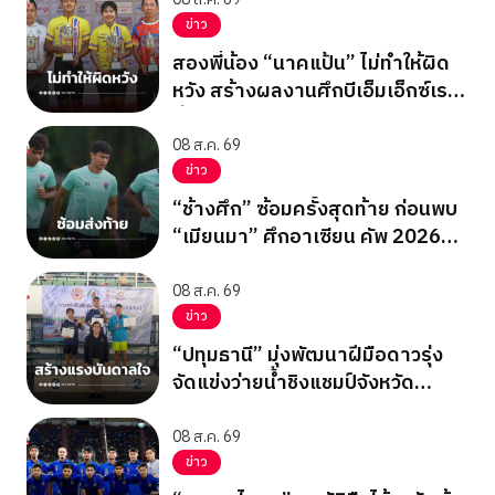
ข่าว
สองพี่น้อง “นาคแป้น” ไม่ทำให้ผิด
หวัง สร้างผลงานศึกบีเอ็มเอ็กซ์เรซ
ซิ่ง ชิงแชมป์เอเชีย 2026
08 ส.ค. 69
ข่าว
“ช้างศึก” ซ้อมครั้งสุดท้าย ก่อนพบ
“เมียนมา” ศึกอาเซียน คัพ 2026
นัดสุดท้าย รอบแบ่งกลุ่ม
08 ส.ค. 69
ข่าว
“ปทุมธานี” มุ่งพัฒนาฝีมือดาวรุ่ง
จัดแข่งว่ายน้ำชิงแชมป์จังหวัด
ปทุมธานี 2569
08 ส.ค. 69
ข่าว