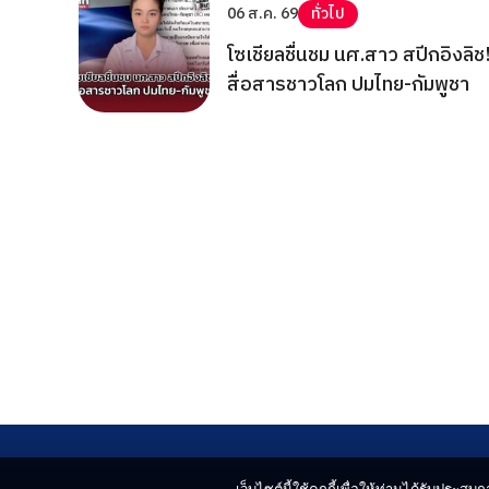
06 ส.ค. 69
ทั่วไป
โซเชียลชื่นชม นศ.สาว สปีกอิงลิช
สื่อสารชาวโลก ปมไทย-กัมพูชา