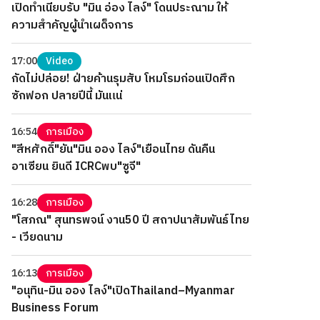
เปิดทำเนียบรับ "มิน อ่อง ไลง์" โดนประณาม ให้
ความสำคัญผู้นำเผด็จการ
17:00
Video
กัดไม่ปล่อย! ฝ่ายค้านรุมสับ โหมโรมก่อนเปิดศึก
ซักฟอก ปลายปีนี้ มันแน่
16:54
การเมือง
"สีหศักดิ์"ยัน"มิน ออง ไลง์"เยือนไทย ดันคืน
อาเซียน ยินดี ICRCพบ"ซูจี"
16:28
การเมือง
"โสภณ" สุนทรพจน์ งาน50 ปี สถาปนาสัมพันธ์ไทย
- เวียดนาม
16:13
การเมือง
"อนุทิน-มิน ออง ไลง์"เปิดThailand–Myanmar
Business Forum