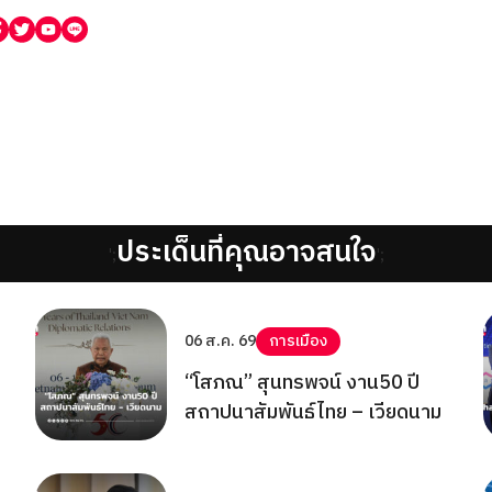
ประเด็นที่คุณอาจสนใจ
';
';
06 ส.ค. 69
การเมือง
“โสภณ” สุนทรพจน์ งาน50 ปี
สถาปนาสัมพันธ์ไทย – เวียดนาม