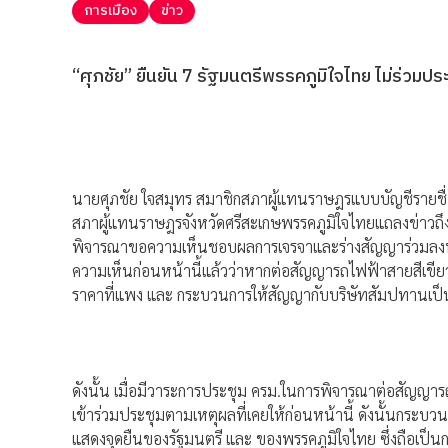
การเมือง
ข่าว
“ศุภชัย” ยืนยัน 7 รัฐมนตรีพรรคภูมิใจไทย ไม่ร่วม
นายศุภชัย ใจสมุทร สมาชิกสภาผู้แทนราษฎรแบบบัญชีรายชื
สภาผู้แทนราษฎรจังหวัดศรีสะเกษพรรคภูมิใจไทยแถลงข่าวถึงก
พิจารณาขอความเห็นชอบผลการเจรจาและร่างสัญญาร่วมลงทุน
ความเห็นก่อนหน้านี้แล้วว่าหากต่อสัญญารถไฟฟ้าสายสีเขีย
ราคาที่แพง และ กระบวนการให้สัญญากับบริษัทสัมปทานเ
ดังนั้น เมื่อมีวาระการประชุม ครม.ในการพิจารณาต่อสัญญารถ
เข้าร่วมประชุมตามเหตุผลที่เคยให้ก่อนหน้านี้ ดังนั้นกระบวนก
แสดงจุดยืนของรัฐมนตรี และ ของพรรคภูมิใจไทย ซึ่งถือเป็นการ