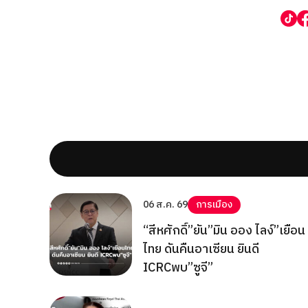
06 ส.ค. 69
การเมือง
“สีหศักดิ์”ยัน”มิน ออง ไลง์”เยือน
ไทย ดันคืนอาเซียน ยินดี
ICRCพบ”ซูจี”