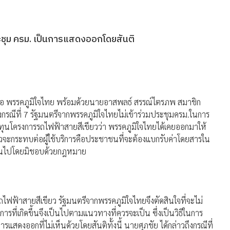
ประชุม ครม. เป็นการแสดงออกโดยสันติ
่อ พรรคภูมิใจไทย พร้อมด้วยนายอาสพลธ์ สรรณ์ไตรภพ สมาชิก
รณีที่ 7 รัฐมนตรีจากพรรคภูมิใจไทยไม่เข้าร่วมประชุมครม.ในการ
โครงการรถไฟฟ้าสายสีเขียวว่า พรรคภูมิใจไทยได้เคยออกมาให้
วจะกระทบต่อผู้ใช้บริการคือประชาชนที่จะต้องแบกรับค่าโดยสารใน
ป็นไปโดยมิชอบด้วยกฎหมาย
ไฟฟ้าสายสีเขียว รัฐมนตรีจากพรรคภูมิใจไทยจึงตัดสินใจที่จะไม่
ารที่เกิดขึ้นจึงเป็นไปตามแนวทางที่ควรจะเป็น ซึ่งเป็นวิธีในการ
แสดงออกที่ไม่เห็นด้วยโดยสันติทั้งนี้ นายศุภชัย ได้กล่าวถึงกรณีที่