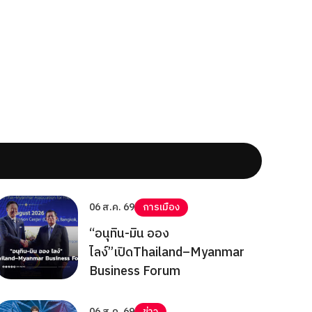
06 ส.ค. 69
การเมือง
“อนุทิน-มิน ออง
ไลง์”เปิดThailand–Myanmar
Business Forum
06 ส.ค. 69
ข่าว