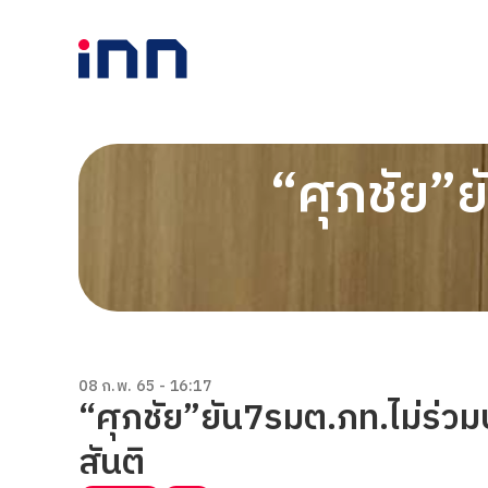
“ศุภชัย”ย
08 ก.พ. 65 - 16:17
“ศุภชัย”ยัน7รมต.ภท.ไม่ร่
สันติ