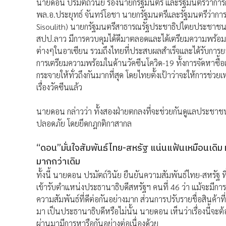
นายดอน ปรมัตถ์วินัย รองนายกรัฐมนตรี และรัฐมนตรีว่ากา
พล.อ.ประยุทธ์ จันทร์โอชา นายกรัฐมนตรีและรัฐมนตรีว่ากา
Sisoulith) นายกรัฐมนตรีสาธารณรัฐประชาธิปไตยประชาชนลาว
สปป.ลาว มีการควบคุมได้ดีมาตลอดและได้เตรียมความพร้อม
ต่างๆในอาเซียน รวมถึงไทยที่ประสบผลสำเร็จและได้รับกา
การเตรียมความพร้อมในด้านวัคซีนโควิด-19 ทั้งการจัดหาซื้
กระจายให้ทั่วถึงกันมากที่สุด โดยไทยตั้งเป้าว่าจะให้การช่
เรื่องวัคซีนแล้ว
นายดอน กล่าวว่า ทั้งสองฝ่ายตกลงที่จะช่วยกันดูแลประชาช
ปลอดภัย โดยยึดกฎกติกาสากล
“ดอน”มั่นใจสัมพันธ์ไทย-สหรัฐ แน่นแฟ้นเหมือนเดิม ห
มากกว่าเดิม
ทั้งนี้ นายดอน ปรมัตถ์วินัย ยืนยันความสัมพันธ์ไทย-สหรั
เข้ารับตำแหน่งประธานาธิบดีสหรัฐฯ คนที่ 46 ว่า แม้จะมี
ความสัมพันธ์ที่ดีต่อกันอย่างมาก ส่วนการปรับรายชื่อสินค้า
มา เป็นประธานาธิบดีหรือไม่นั้น นายดอน เห็นว่าเรื่องนี้จะต้อ
ผ่านมามีการหารือกันอย่างต่อเนื่องด้วย