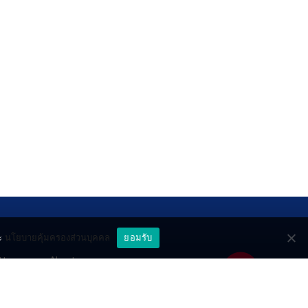
ะ
นโยบายคุ้มครองส่วนบุคคล
ยอมรับ
ttery
About
deo
Contact
วมด้วยช่วยกัน
PR by Dataxet