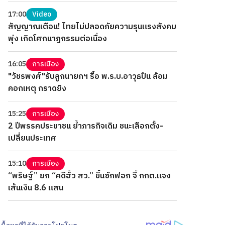
17:00
Video
สัญญาณเตือน! ไทยไม่ปลอดภัยความรุนแรงสังคม
พุ่ง เกิดโศกนาฏกรรมต่อเนื่อง
16:05
การเมือง
"วัชรพงศ์"รับลูกนายกฯ รื้อ พ.ร.บ.อาวุธปืน ล้อม
คอกเหตุ กราดยิง
15:25
การเมือง
2 ปีพรรคประชาชน ย้ำภารกิจเดิม ชนะเลือกตั้ง-
เปลี่ยนประเทศ
15:10
การเมือง
“พริษฐ์” ยก “คดีฮั้ว สว.” ขึ้นซักฟอก จี้ กกต.แจง
เส้นเงิน 8.6 แสน