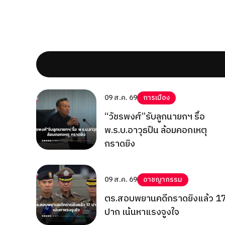
09 ส.ค. 69
การเมือง
“วัชรพงศ์”รับลูกนายกฯ รื้อ
พ.ร.บ.อาวุธปืน ล้อมคอกเหตุ
กราดยิง
09 ส.ค. 69
อาชญากรรม
ตร.สอบพยานคดีกราดยิงแล้ว 1
ปาก เน้นหาแรงจูงใจ