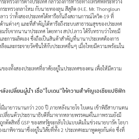
รกระทรวงการต่างประเทศ กล่าวถึงการหารือทางโทรศัพท์ระหว่าง
รกระทรวงกลาโหม กับนายทองลุน สีสุลิด (H.E. Mr. Thongloun
 ว่าทั้งสองประเทศได้หารือกันถึงสถานการณ์โควิด-19 ที่
ด้านต่างๆ และที่สำคัญได้หารือถึงระบบสาธารณสุขของประเทศ
รยอมรับจากนานาประเทศ โดยทาง สปป.ลาว ได้รับทราบว่าไทยมี
อและการผลิตเอง ซึ่งถือเป็นสินค้าสำคัญที่นานาประเทศต้องการ
วยเหลือและกระจายวัคซีนให้กับประเทศอื่นๆ เมื่อไทยมีความพร้อมใน
นของทั้งสองประเทศที่อาศัยอยู่ในประเทศของตน เพื่อให้มีความ
ลังเปลี่ยนผู้นำ เชื่อ”ไบเดน”ให้ความสำคัญเอเชียแปซิฟิก
ฐ ที่มีมายาวนานกว่า 200 ปี ภายหลังนายโจ ไบเดน เข้าพิธีสาบานตน
การเปลี่ยนตัวประธานาธิบดีที่มาจากหลายพรรคแต่ในภาพรวมยังมี
ที่ถูกตัดสิทธิ์ GSP ของสหรัฐจะกลับไปแบบเดิมในช่วงนายบารัค โอบา
งมาพิจารณาซึ่งอยู่ในวิสัยที่ทั้ง 2 ประเทศจะมาพูดคุยกันต่อ ซึ่งที่