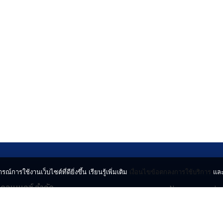
รณ์การใช้งานเว็บไซต์ที่ดียิ่งขึ้น เรียนรู้เพิ่มเติม
เงื่อนไขข้อตกลงการใช้บริการ
แล
น คอนเนกซ์ จำกัด
News
Lo
จจินดา ถนนกำแพงเพชร 6
Entertainment
Vi
ตจตุจักร กรุงเทพฯ 10900
Lifestyle
ร่