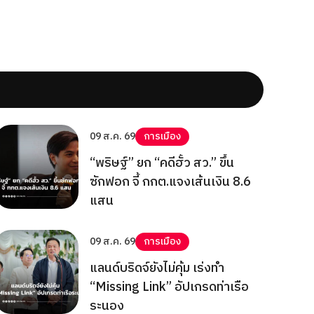
09 ส.ค. 69
การเมือง
“พริษฐ์” ยก “คดีฮั้ว สว.” ขึ้น
ซักฟอก จี้ กกต.แจงเส้นเงิน 8.6
แสน
09 ส.ค. 69
การเมือง
แลนด์บริดจ์ยังไม่คุ้ม เร่งทำ
“Missing Link” อัปเกรดท่าเรือ
ระนอง