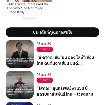
ประเด็นที่คุณอาจสนใจ
';
';
06 ส.ค. 69
การเมือง
“สีหศักดิ์”ยัน”มิน ออง ไลง์”เยือน
ไทย ดันคืนอาเซียน ยินดี
ICRCพบ”ซูจี”
06 ส.ค. 69
การเมือง
“โสภณ” สุนทรพจน์ งาน50 ปี
สถาปนาสัมพันธ์ไทย – เวียดนาม