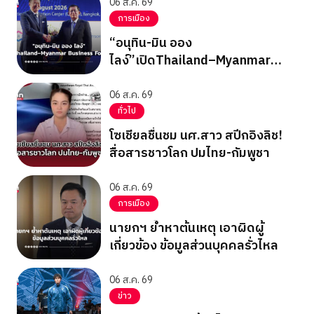
06 ส.ค. 69
การเมือง
“อนุทิน-มิน ออง
ไลง์”เปิดThailand–Myanmar
Business Forum
06 ส.ค. 69
ทั่วไป
โซเชียลชื่นชม นศ.สาว สปีกอิงลิช!
สื่อสารชาวโลก ปมไทย-กัมพูชา
06 ส.ค. 69
การเมือง
นายกฯ ย้ำหาต้นเหตุ เอาผิดผู้
เกี่ยวข้อง ข้อมูลส่วนบุคคลรั่วไหล
06 ส.ค. 69
ข่าว