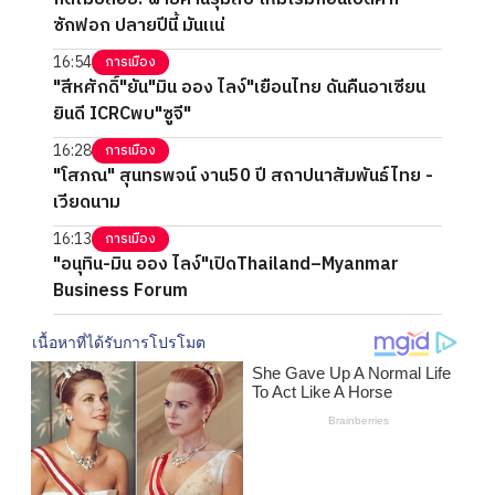
ซักฟอก ปลายปีนี้ มันแน่
16:54
การเมือง
"สีหศักดิ์"ยัน"มิน ออง ไลง์"เยือนไทย ดันคืนอาเซียน
ยินดี ICRCพบ"ซูจี"
16:28
การเมือง
"โสภณ" สุนทรพจน์ งาน50 ปี สถาปนาสัมพันธ์ไทย -
เวียดนาม
16:13
การเมือง
"อนุทิน-มิน ออง ไลง์"เปิดThailand–Myanmar
Business Forum