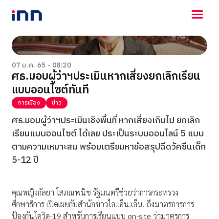
NEWS
ENTERTAINMENT
07 ม.ค. 65 - 08:20
ศธ.มอบผู้ว่าฯประเมินหากเสี่ยงยกเลิกเรียน
LIFESTYLE
แบบออนไซต์ทันที
HOROSCOPE
LOTTERY
การเมือง
ข่าว
VIDEO
ศธ.มอบผู้ว่าฯประเมินเชิงพื้นที่ หากเสี่ยงเกินไป ยกเลิก
ร่วมด้วยช่วยกัน
เรียนแบบออนไซต์ ได้เลย ประเป็นระบบออนไลน์ 5 แบบ
ตามความเหมาะสม พร้อมเตรียมหาข้อสรุปฉีดวัคซีนเด็ก
5-12 ปี
คุณหญิงกัลยา โสภณพนิช รัฐมนตรีช่วยว่าการกระทรวง
ศึกษาธิการ เปิดเผยกับสำนักข่าวไอ.เอ็น.เอ็น. ถึงมาตรการการ
ป้องกันโควิด-19 สำหรับการเรียนแบบ on-site ว่ามาตรการ