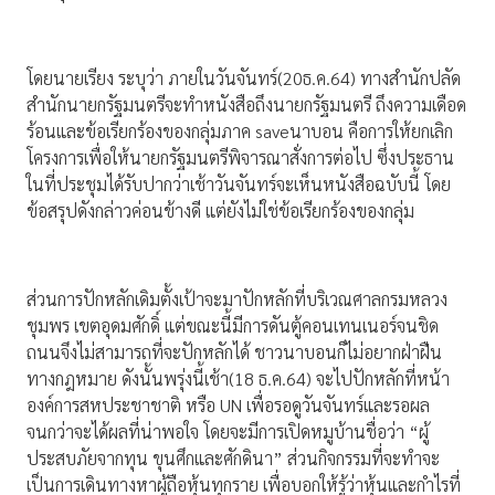
โดยนายเรียง ระบุว่า ภายในวันจันทร์(20ธ.ค.64) ทางสำนักปลัด
สำนักนายกรัฐมนตรีจะทำหนังสือถึงนายกรัฐมนตรี ถึงความเดือด
ร้อนและข้อเรียกร้องของกลุ่มภาค saveนาบอน คือการให้ยกเลิก
โครงการเพื่อให้นายกรัฐมนตรีพิจารณาสั่งการต่อไป ซึ่งประธาน
ในที่ประชุมได้รับปากว่าเช้าวันจันทร์จะเห็นหนังสือฉบับนี้ โดย
ข้อสรุปดังกล่าวค่อนข้างดี แต่ยังไม่ใช่ข้อเรียกร้องของกลุ่ม
ส่วนการปักหลักเดิมตั้งเป้าจะมาปักหลักที่บริเวณศาลกรมหลวง
ชุมพร เขตอุดมศักดิ์ แต่ขณะนี้มีการดันตู้คอนเทนเนอร์จนชิด
ถนนจึงไม่สามารถที่จะปักหลักได้ ชาวนาบอนก็ไม่อยากฝ่าฝืน
ทางกฎหมาย ดังนั้นพรุ่งนี้เช้า(18 ธ.ค.64) จะไปปักหลักที่หน้า
องค์การสหประชาชาติ หรือ UN เพื่อรอดูวันจันทร์และรอผล
จนกว่าจะได้ผลที่น่าพอใจ โดยจะมีการเปิดหมูบ้านชื่อว่า “ผู้
ประสบภัยจากทุน ขุนศึกและศักดินา” ส่วนกิจกรรมที่จะทำจะ
เป็นการเดินทางหาผู้ถือหุ้นทุกราย เพื่อบอกให้รู้ว่าหุ้นและกำไรที่