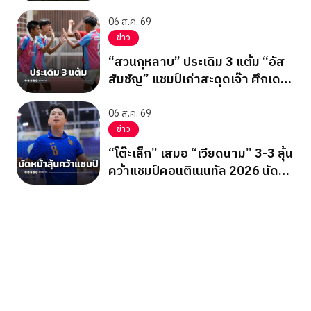
06 ส.ค. 69
ข่าว
“สวนกุหลาบ” ประเดิม 3 แต้ม “อัส
สัมชัญ” แชมป์เก่าสะดุดเจ๊า ศึกเดลิ
นิวส์ คัพ 2026
06 ส.ค. 69
ข่าว
“โต๊ะเล็ก” เสมอ “เวียดนาม” 3-3 ลุ้น
คว้าแชมป์คอนติเนนทัล 2026 นัด
สุดท้าย