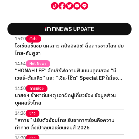
NEWS UPDATE
15:00
ทั่วไป
โซเชียลชื่นชม นศ.สาว สปีกอิงลิช! สื่อสารชาวโลก ปม
ไทย-กัมพูชา
14:54
Hot News
“HONAH LEE” จัดเสิร์ฟความฟินแบบคูณสอง “บี
เวอร์-ต้นหลิว” และ “เงิน-โอ๊ต” Special EP ในโรง
ภาพยนตร์ 2 วันเต็ม
14:50
การเมือง
นายกฯ ย้ำหาต้นเหตุ เอาผิดผู้เกี่ยวข้อง ข้อมูลส่วน
บุคคลรั่วไหล
14:26
ข่าว
“สกาย” ปรับตัวซ้อมไทย รับอากาศร้อนคือความ
ท้าทาย ตั้งเป้าลุยเอเชียนเกมส์ 2026
14:20
ข่าว