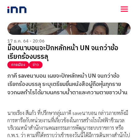
NEWS
ENTERTAINMENT
17 ธ.ค. 64 - 20:06
ม็อบนาบอนจะปักหลักหน้า UN จนกว่าข้อ
LIFESTYLE
เรียกร้องบรรลุ
HOROSCOPE
LOTTERY
การเมือง
ข่าว
VIDEO
ภาคี saveนาบอน เผยจะปักหลักหน้า UN จนกว่าข้อ
ร่วมด้วยช่วยกัน
เรียกร้องบรรลุ ระบุเตรียมยื่นหนังสือผู้ถือหุ้นทุกราย
จวกผลกำไรได้มาบนคราบน้ำตาและความตายชาวบ้าน
นายเรียง สีแก้ว ที่ปรึกษากลุ่มภาคี saveนาบอน กล่าวภายหลังมี
การหารือกับหน่วยงานที่เกี่ยวข้องในการสร้างโรงไฟฟ้าชีวมวล
บริเวณหน้าสำนักงานคณะกรรมการพัฒนาระบบราชการ หรือ
ก.พ.ร. ว่า ตามที่ได้ทราบว่าเช้าของวันนี้ได้มีการเดินทางสำนักไป