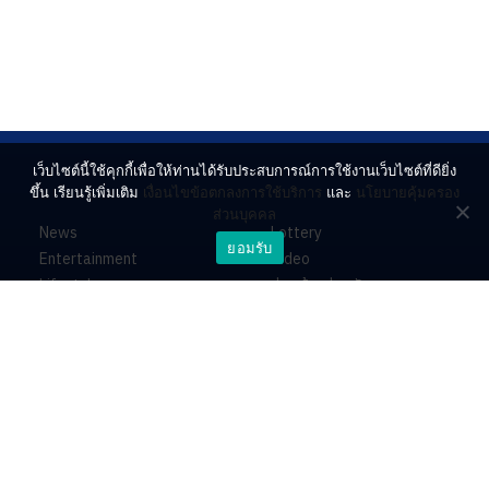
เว็บไซต์นี้ใช้คุกกี้เพื่อให้ท่านได้รับประสบการณ์การใช้งานเว็บไซต์ที่ดียิ่ง
ขึ้น เรียนรู้เพิ่มเติม
เงื่อนไขข้อตกลงการใช้บริการ
และ
นโยบายคุ้มครอง
ส่วนบุคคล
News
Lottery
ยอมรับ
Entertainment
Video
Lifestyle
ร่วมด้วยช่วยกัน
Horoscope
About
Contact
PR by Dataxet