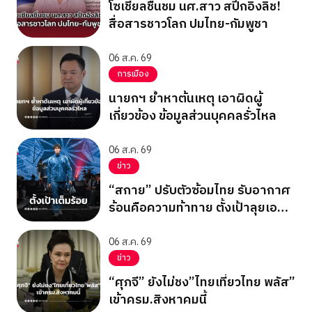
โซเชียลชื่นชม นศ.สาว สปีกอิงลิช!
สื่อสารชาวโลก ปมไทย-กัมพูชา
06 ส.ค. 69
การเมือง
นายกฯ ย้ำหาต้นเหตุ เอาผิดผู้
เกี่ยวข้อง ข้อมูลส่วนบุคคลรั่วไหล
06 ส.ค. 69
ข่าว
“สกาย” ปรับตัวซ้อมไทย รับอากาศ
ร้อนคือความท้าทาย ตั้งเป้าลุยเอ
เชียนเกมส์ 2026
06 ส.ค. 69
ข่าว
“ศุภจี” ยังไม่ชง”ไทยเที่ยวไทย พลัส”
เข้าครม.สิงหาคมนี้