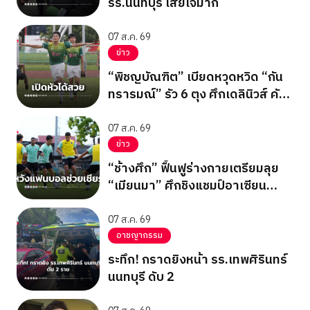
รร.นนทบุรี เสียใจมาก
07 ส.ค. 69
ข่าว
“พิชญบัณฑิต” เบียดหวุดหวิด “กัน
ทรารมณ์” รัว 6 ตุง ศึกเดลินิวส์ คัพ
2026
07 ส.ค. 69
ข่าว
“ช้างศึก” ฟื้นฟูร่างกายเตรียมลุย
“เมียนมา” ศึกชิงแชมป์อาเซียน
2026 รอบแบ่งกลุ่ม กลุ่มบี นัด
สุดท้าย
07 ส.ค. 69
อาชญากรรม
ระทึก! กราดยิงหน้า รร.เทพศิรินทร์
นนทบุรี ดับ 2