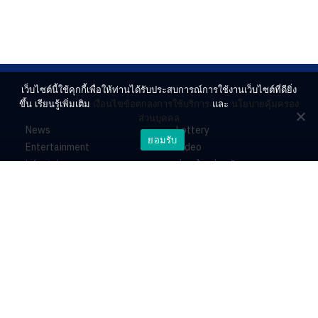
เว็บไซต์นี้ใช้คุกกี้เพื่อให้ท่านได้รับประสบการณ์การใช้งานเว็บไซต์ที่ดียิ่ง
ขึ้น เรียนรู้เพิ่มเติม
เงื่อนไขข้อตกลงการใช้บริการ
และ
นโยบายคุ้มครอง
ส่วนบุคคล
News
Lottery
ยอมรับ
Entertainment
Video
Lifestyle
ร่วมด้วยช่วยกัน
Horoscope
About
Contact
PR by Dataxet