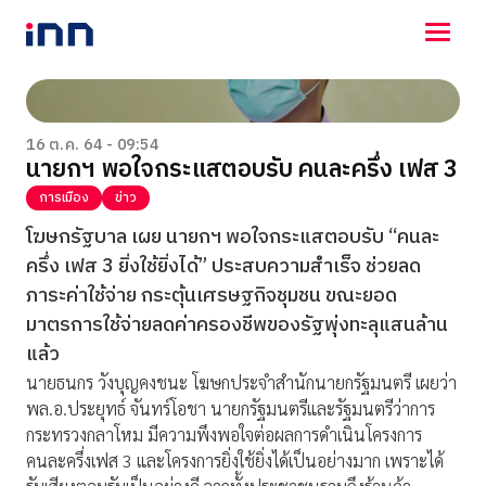
NEWS
ENTERTAINMENT
16 ต.ค. 64 - 09:54
นายกฯ พอใจกระแสตอบรับ คนละครึ่ง เฟส 3
LIFESTYLE
HOROSCOPE
การเมือง
ข่าว
LOTTERY
โฆษกรัฐบาล เผย นายกฯ พอใจกระแสตอบรับ “คนละ
VIDEO
ครึ่ง เฟส 3 ยิ่งใช้ยิ่งได้” ประสบความสำเร็จ ช่วยลด
ร่วมด้วยช่วยกัน
ภาระค่าใช้จ่าย กระตุ้นเศรษฐกิจชุมชน ขณะยอด
มาตรการใช้จ่ายลดค่าครองชีพของรัฐพุ่งทะลุแสนล้าน
แล้ว
นายธนกร วังบุญคงชนะ โฆษกประจำสำนักนายกรัฐมนตรี เผยว่า
พล.อ.ประยุทธ์ จันทร์โอชา นายกรัฐมนตรีและรัฐมนตรีว่าการ
กระทรวงกลาโหม มีความพึงพอใจต่อผลการดำเนินโครงการ
คนละครึ่งเฟส 3 และโครงการยิ่งใช้ยิ่งได้เป็นอย่างมาก เพราะได้