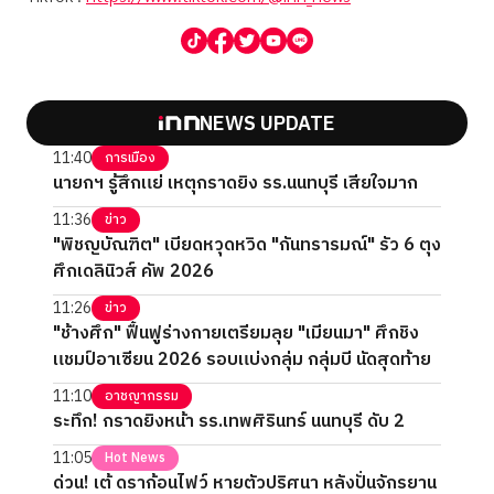
NEWS UPDATE
11:40
การเมือง
นายกฯ รู้สึกแย่ เหตุกราดยิง รร.นนทบุรี เสียใจมาก
11:36
ข่าว
"พิชญบัณฑิต" เบียดหวุดหวิด "กันทรารมณ์" รัว 6 ตุง
ศึกเดลินิวส์ คัพ 2026
11:26
ข่าว
"ช้างศึก" ฟื้นฟูร่างกายเตรียมลุย "เมียนมา" ศึกชิง
แชมป์อาเซียน 2026 รอบแบ่งกลุ่ม กลุ่มบี นัดสุดท้าย
11:10
อาชญากรรม
ระทึก! กราดยิงหน้า รร.เทพศิรินทร์ นนทบุรี ดับ 2
11:05
Hot News
ด่วน! เต้ ดราก้อนไฟว์ หายตัวปริศนา หลังปั่นจักรยาน