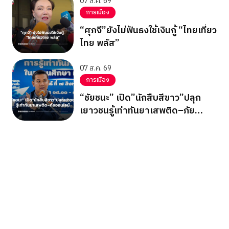
07 ส.ค. 69
การเมือง
“ศุภจี”ยังไม่ฟันธงใช้เงินกู้ “ไทยเที่ยว
ไทย พลัส”
07 ส.ค. 69
การเมือง
“ชัยชนะ” เปิด”นักสืบสีขาว”ปลุก
เยาวชนรู้เท่าทันยาเสพติด–ภัย
ออนไลน์