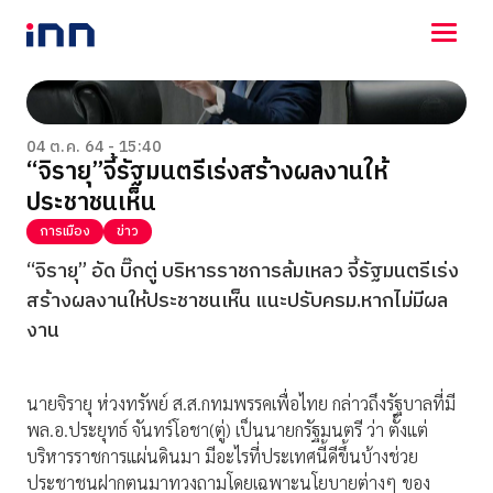
NEWS
ENTERTAINMENT
04 ต.ค. 64 - 15:40
“จิรายุ”จี้รัฐมนตรีเร่งสร้างผลงานให้
LIFESTYLE
ประชาชนเห็น
HOROSCOPE
LOTTERY
การเมือง
ข่าว
VIDEO
“จิรายุ” อัด บิ๊กตู่ บริหารราชการล้มเหลว จี้รัฐมนตรีเร่ง
ร่วมด้วยช่วยกัน
สร้างผลงานให้ประชาชนเห็น แนะปรับครม.หากไม่มีผล
งาน
นายจิรายุ ห่วงทรัพย์ ส.ส.กทมพรรคเพื่อไทย กล่าวถึงรัฐบาลที่มี
พล.อ.ประยุทธ์ จันทร์โอชา(ตู่) เป็นนายกรัฐมนตรี ว่า ตั้งแต่
บริหารราชการแผ่นดินมา มีอะไรที่ประเทศนี้ดีขึ้นบ้างช่วย
ประชาชนฝากตนมาทวงถามโดยเฉพาะนโยบายต่างๆ ของ