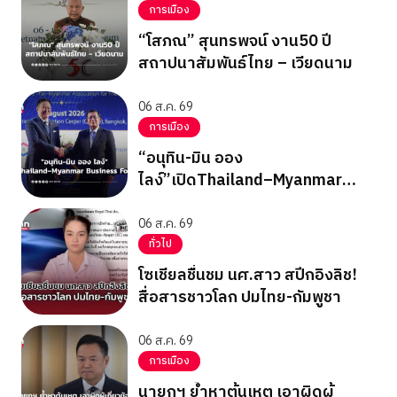
การเมือง
“โสภณ” สุนทรพจน์ งาน50 ปี
สถาปนาสัมพันธ์ไทย – เวียดนาม
06 ส.ค. 69
การเมือง
“อนุทิน-มิน ออง
ไลง์”เปิดThailand–Myanmar
Business Forum
06 ส.ค. 69
ทั่วไป
โซเชียลชื่นชม นศ.สาว สปีกอิงลิช!
สื่อสารชาวโลก ปมไทย-กัมพูชา
06 ส.ค. 69
การเมือง
นายกฯ ย้ำหาต้นเหตุ เอาผิดผู้