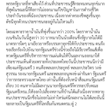
พรรครัฐบาลที่หาเสียงไว้ ส่วนที่ประชาชนรู้สึกระทมทนทุกข์มาก
ที่สุดในขณะนี้ก็คือการไม่ออกมาแก้ไขปัญหาในการดำรงชีวิต
ประจำวันของพี่น้องประชาชน เนื่องจากค่าครองชีพสูงขึ้นทุก
ดัชนีทุกตัวจนประชาชนจะอยู่กันไม่ไหวแล้ว
โดยเฉพาะราคาน้ำมันที่พุ่งขึ้นมากว่า 200% โดยราคาน้ำมัน
เบนซินในวันนี้สูงกว่า 30 บาทมาเป็นนับเดือนซึ่งรัฐบาลไม่ได้มี
มาตรการใดๆ มาเยียวยาหรือบรรเทาทุกข์ให้กับประชาชน ตนจึง
ขอเรียกร้องไปยังนายกรัฐมนตรีช่วงนี้ช่วยถือไม้เรียวหรือแส้เพื่อ
หวดรัฐมนตรีที่บริหารราชการแผ่นดินให้ปั่นผลงานออกมาให้
ประชาชนเห็นด้วยเพราะทั้งประเทศไทยวันนี้ประชาชนนึกว่ามี
เพียงแค่รัฐมนตรี 3 คนคือพลเอกประยุทธ์ พลเอกประวิตร วงษ์
สุวรรณ รองนายกรัฐมนตรี และพลเอกอนุพงษ์ เผ่าจินดา รัฐมนตรี
ว่าการกระทรวงมหาดไทย เท่านั้นที่ต้องรับหน้าสื่อแทนรัฐมนตรี
เกือบ 30 คนหากไม่มีผลงานนายกรัฐมนตรีก็ควรจะปรับคณะ
รัฐมนตรี(ครม.)ให้ออกไปเลี้ยงหลานที่บ้านได้แล้วเนื่องจากหลาย
คนประชาชนนึกชื่อไม่ออกไม่เท่าไหร่แต่นึกผลงานไม่ได้เลยอันนี้
จะกลายเป็นรัฐมนตรีที่โลกลืมกันหมดครม.ตู่ 2