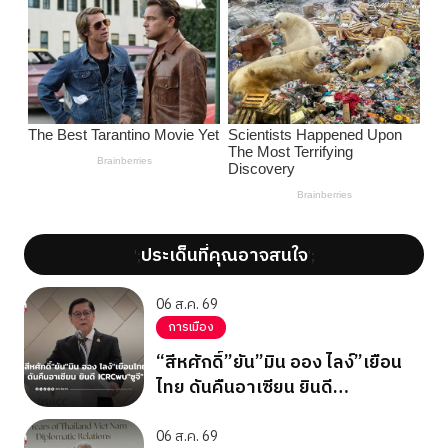
ประเด็นที่คุณอาจสนใจ
';
';
06 ส.ค. 69
การเมือง
“สีหศักดิ์”ยัน”มิน ออง ไลง์”เยือน
ไทย ดันคืนอาเซียน ยินดี
ICRCพบ”ซูจี”
06 ส.ค. 69