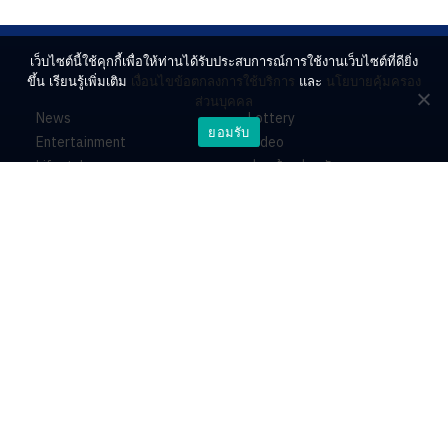
เว็บไซต์นี้ใช้คุกกี้เพื่อให้ท่านได้รับประสบการณ์การใช้งานเว็บไซต์ที่ดียิ่ง
ขึ้น เรียนรู้เพิ่มเติม
เงื่อนไขข้อตกลงการใช้บริการ
และ
นโยบายคุ้มครอง
ส่วนบุคคล
News
Lottery
ยอมรับ
Entertainment
Video
Lifestyle
ร่วมด้วยช่วยกัน
Horoscope
About
Contact
PR by Dataxet