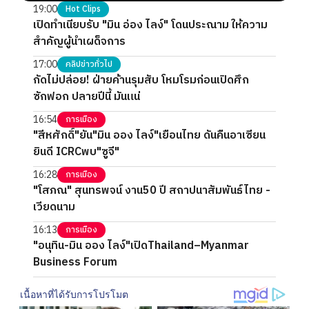
19:00
Hot Clips
เปิดทำเนียบรับ "มิน อ่อง ไลง์" โดนประณาม ให้ความ
สำคัญผู้นำเผด็จการ
17:00
คลิปข่าวทั่วไป
กัดไม่ปล่อย! ฝ่ายค้านรุมสับ โหมโรมก่อนเปิดศึก
ซักฟอก ปลายปีนี้ มันแน่
16:54
การเมือง
"สีหศักดิ์"ยัน"มิน ออง ไลง์"เยือนไทย ดันคืนอาเซียน
ยินดี ICRCพบ"ซูจี"
16:28
การเมือง
"โสภณ" สุนทรพจน์ งาน50 ปี สถาปนาสัมพันธ์ไทย -
เวียดนาม
16:13
การเมือง
"อนุทิน-มิน ออง ไลง์"เปิดThailand–Myanmar
Business Forum