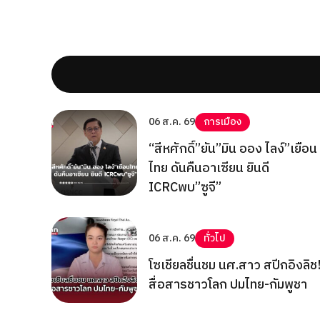
06 ส.ค. 69
การเมือง
“สีหศักดิ์”ยัน”มิน ออง ไลง์”เยือน
ไทย ดันคืนอาเซียน ยินดี
ICRCพบ”ซูจี”
06 ส.ค. 69
ทั่วไป
โซเชียลชื่นชม นศ.สาว สปีกอิงลิช
สื่อสารชาวโลก ปมไทย-กัมพูชา