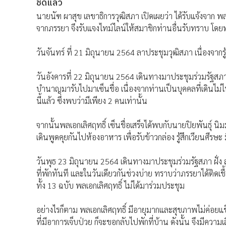
ชิดแล้ว
นายนัฑ ผาสุข เลขาธิการวุฒิสภา เปิดเผยว่า ได้รับแจ้งจาก พลเอ
จากภรรยา จึงรับแจงไทม์ไลน์ให้สมาชิกท่านอื่นรับทราบ โดย
วันจันทร์ ที่ 21 มิถุนายน 2564 ลาประชุมวุฒิสภา เนื่องจากรู้ส
วันอังคารที่ 22 มิถุนายน 2564 เดินทางมาประชุมร่วมรัฐสภา
บำนาญมารับไปมาเซ็นชื่อ เนื่องจากท่านเป็นบุคคลที่เดินไม่ไหว
นี้แล้ว ซึ่งพบว่ามีเพียง 2 คนเท่านั้น
จากนั้นพลเอกเลิศฤทธิ์ เซ็นชื่อเสร็จได้พบกับนายปิยพันธุ์
เดินพูดคุยกันไปห้องอาหาร เพื่อรับข้าวกล่อง รู้สึกเวียนศีรษะ
วันพุธ 23 มิถุนายน 2564 เดินทางมาประชุมร่วมรัฐสภา ฝั่ง ส.ส. 
ที่พักทันที และในวันเดียวกันช่วงบ่าย ทราบว่าภรรยาได้ติดเชื
ทั้ง 13 ฉบับ พลเอกเลิศฤทธิ์ ไม่ได้มาร่วมประชุม
อย่างไรก็ตาม พลเอกเลิศฤทธิ์ มีอายุมากและสุขภาพไม่ค่อยแข็ง
ที่มีอาการเจ็บป่วย ก็จะขอกลับไปพักที่บ้าน ดังนั้น จึงมีความเ