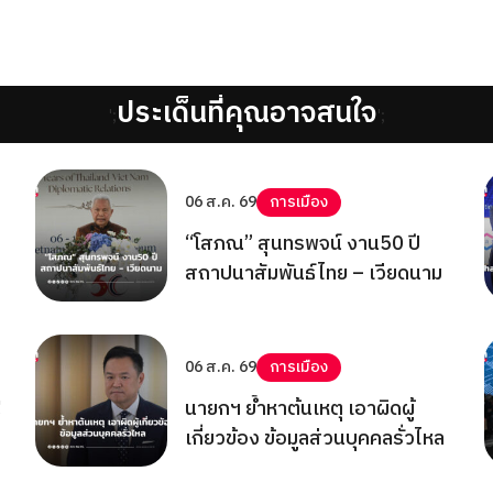
ประเด็นที่คุณอาจสนใจ
';
';
06 ส.ค. 69
การเมือง
“โสภณ” สุนทรพจน์ งาน50 ปี
สถาปนาสัมพันธ์ไทย – เวียดนาม
06 ส.ค. 69
การเมือง
!
นายกฯ ย้ำหาต้นเหตุ เอาผิดผู้
เกี่ยวข้อง ข้อมูลส่วนบุคคลรั่วไหล