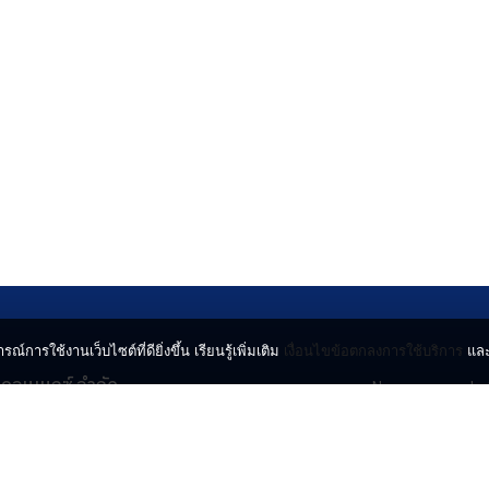
รณ์การใช้งานเว็บไซต์ที่ดียิ่งขึ้น เรียนรู้เพิ่มเติม
เงื่อนไขข้อตกลงการใช้บริการ
แล
น คอนเนกซ์ จำกัด
News
Lo
จจินดา ถนนกำแพงเพชร 6
Entertainment
Vi
ตจตุจักร กรุงเทพฯ 10900
Lifestyle
ร่
Horoscope