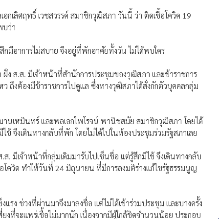
กเลิศฤทธิ์ เวชสวรรค์ สมาชิกวุฒิสภา วันนี้ ว่า ติดเชื้อโควิค 19
พบว่า
ึกมีอาการไม่สบาย จึงอยู่ที่พักอาศัยทั้งวัน ไม่ได้พบใคร
 ฝั่ง ส.ส. มีเจ้าหน้าที่สำนักการประชุมของวุฒิสภา และข้าราชการ
 ถึงต้องมีข้าราชการไปดูแล ซึ่งทางวุฒิสภาได้สั่งกักตัวบุคคลกลุ่ม
 นิมมานเหมินทร์ และพลเอกไพโรจน์ พานิชสมัย สมาชิกวุฒิสภา โดยได้
 มีไข้ จึงเดินทางกลับที่พัก โดยไม่ได้ไปในห้องประชุมร่วมรัฐสภาเลย
มีเจ้าหน้าที่กลุ่มเดิมมารับไปเซ็นชื่อ แต่รู้สึกมีไข้ จึงเดินทางกลับ
้อโควิด ทำให้วันที่ 24 มิถุนายน ที่มีการลงมติร่างแก้ไขรัฐธรรมนูญ
แรง ช่วงที่ผ่านมาจึงมาลงชื่อ แต่ไม่ได้เข้าร่วมประชุม และบางครั้ง
สี่ยงที่จะแพร่เชื้อไม่มากนัก เนื่องจากมีผู้ใกล้ชิดจำนวนน้อย ประกอบ