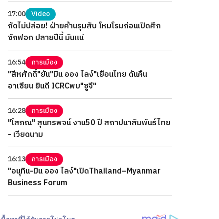
17:00
Video
กัดไม่ปล่อย! ฝ่ายค้านรุมสับ โหมโรมก่อนเปิดศึก
ซักฟอก ปลายปีนี้ มันแน่
16:54
การเมือง
"สีหศักดิ์"ยัน"มิน ออง ไลง์"เยือนไทย ดันคืน
อาเซียน ยินดี ICRCพบ"ซูจี"
16:28
การเมือง
"โสภณ" สุนทรพจน์ งาน50 ปี สถาปนาสัมพันธ์ไทย
- เวียดนาม
16:13
การเมือง
"อนุทิน-มิน ออง ไลง์"เปิดThailand–Myanmar
Business Forum