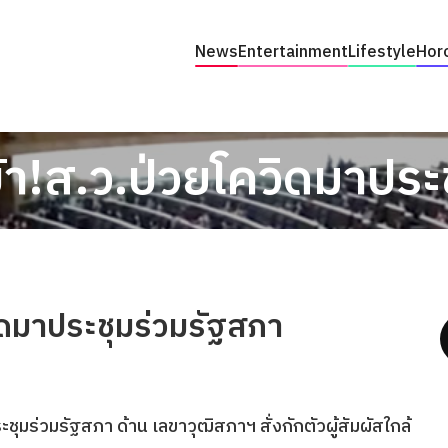
News
Entertainment
Lifestyle
Hor
้า!ส.ว.ป่วยโควิดมาประ
ิดมาประชุมร่วมรัฐสภา
ชุมร่วมรัฐสภา ด้าน เลขาวุฒิสภาฯ สั่งกักตัวผู้สัมผัสใกล้