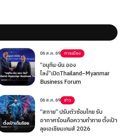
06 ส.ค. 69
การเมือง
“อนุทิน-มิน ออง
ไลง์”เปิดThailand–Myanmar
Business Forum
06 ส.ค. 69
ข่าว
“สกาย” ปรับตัวซ้อมไทย รับ
อากาศร้อนคือความท้าทาย ตั้งเป้า
ลุยเอเชียนเกมส์ 2026