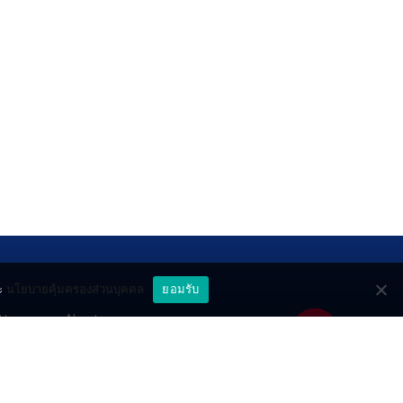
ะ
นโยบายคุ้มครองส่วนบุคคล
ยอมรับ
ttery
About
deo
Contact
วมด้วยช่วยกัน
PR by Dataxet