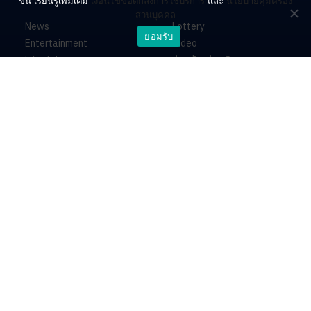
ขึ้น เรียนรู้เพิ่มเติม
เงื่อนไขข้อตกลงการใช้บริการ
และ
นโยบายคุ้มครอง
ส่วนบุคคล
News
Lottery
ยอมรับ
Entertainment
Video
Lifestyle
ร่วมด้วยช่วยกัน
Horoscope
About
Contact
PR by Dataxet