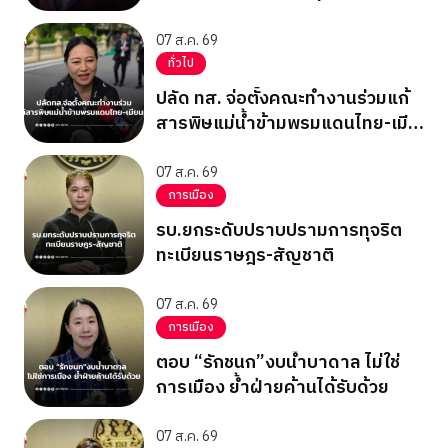
07 ส.ค. 69
ทั่วไป
ปลัด ทส. จ่อตั้งคณะทำงานร่วมแก้
สารพิษแม่น้ำข้ามพรมแดนไทย-เมีย
นมา
07 ส.ค. 69
การเมือง
รบ.ยกระดับปราบปรามการทุจริต
ทะเบียนราษฎร-สัญชาติ
07 ส.ค. 69
การเมือง
ตอบ “รักชนก”งบน้ำบาดาล ไม่ใช่
การเมือง ย้ำฝ่ายค้านได้รับด้วย
07 ส.ค. 69