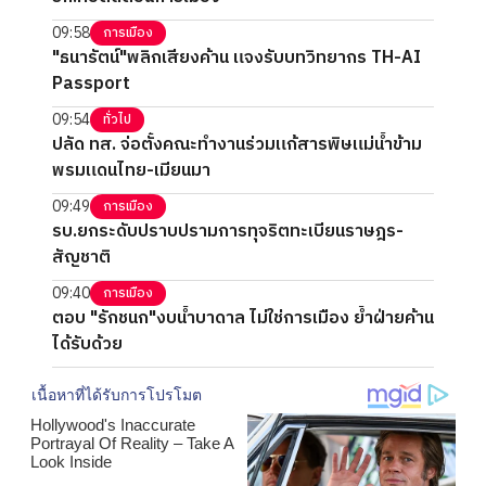
09:58
การเมือง
"ธนารัตน์"พลิกเสียงค้าน แจงรับบทวิทยากร TH-AI
Passport
09:54
ทั่วไป
ปลัด ทส. จ่อตั้งคณะทำงานร่วมแก้สารพิษแม่น้ำข้าม
พรมแดนไทย-เมียนมา
09:49
การเมือง
รบ.ยกระดับปราบปรามการทุจริตทะเบียนราษฎร-
สัญชาติ
09:40
การเมือง
ตอบ "รักชนก"งบน้ำบาดาล ไม่ใช่การเมือง ย้ำฝ่ายค้าน
ได้รับด้วย