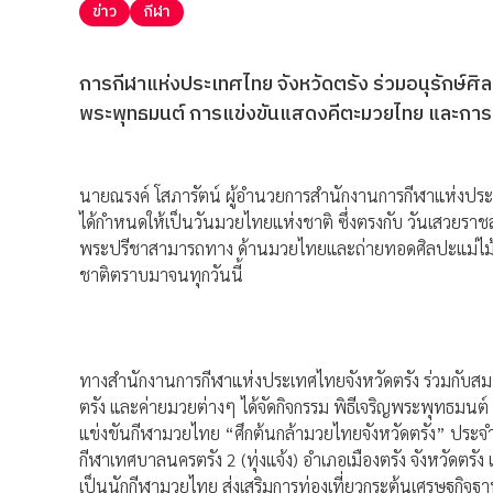
ข่าว
กีฬา
การกีฬาแห่งประเทศไทย จังหวัดตรัง ร่วมอนุรักษ์ศิล
พระพุทธมนต์ การแข่งขันแสดงคีตะมวยไทย และการ
นายณรงค์ โสภารัตน์ ผู้อำนวยการสำนักงานการกีฬาแห่งประเทศ 
ได้กำหนดให้เป็นวันมวยไทยแห่งชาติ ซึ่งตรงกับ วันเสวยราชส
พระปรีชาสามารถทาง ด้านมวยไทยและถ่ายทอดศิลปะแม่ไม้
ชาติตราบมาจนทุกวันนี้
ทางสำนักงานการกีฬาแห่งประเทศไทยจังหวัดตรัง ร่วมกับสม
ตรัง และค่ายมวยต่างๆ ได้จัดกิจกรรม พิธีเจริญพระพุทธมน
แข่งขันกีฬามวยไทย “ศึกต้นกล้ามวยไทยจังหวัดตรัง” ประจำ
กีฬาเทศบาลนครตรัง 2 (ทุ่งแจ้ง) อำเภอเมืองตรัง จังหวัดตรัง 
เป็นนักกีฬามวยไทย ส่งเสริมการท่องเที่ยวกระตุ้นเศรษฐกิจฐ