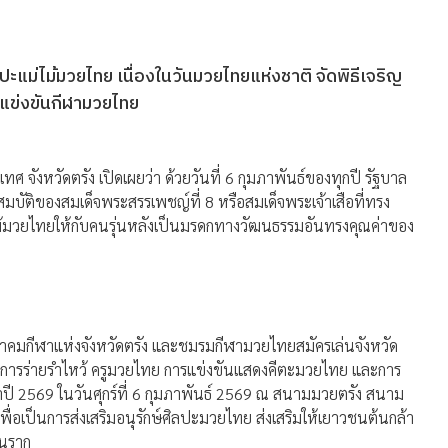
ปะแม่ไม้มวยไทย เนื่องในวันมวยไทยแห่งชาติ จัดพิธีเจริญ
แข่งขันกีฬามวยไทย
จังหวัดตรัง เปิดเผยว่า ด้วยวันที่ 6 กุมภาพันธ์ของทุกปี รัฐบาล
มบัติของสมเด็จพระสรรเพชญ์ที่ 8 หรือสมเด็จพระเจ้าเสือที่ทรง
มวยไทยให้กับคนรุ่นหลังเป็นมรดกทางวัฒนธรรมอันทรงคุณค่าของ
าคมกีฬาแห่งจังหวัดตรัง และชมรมกีฬามวยไทยสมัครเล่นจังหวัด
ต์ การร่ายรำไหว้ ครูมวยไทย การแข่งขันแสดงคีตะมวยไทย และการ
ปี 2569 ในวันศุกร์ที่ 6 กุมภาพันธ์ 2569 ณ สนามมวยตรัง สนาม
เพื่อเป็นการส่งเสริมอนุรักษ์ศิลปะมวยไทย ส่งเสริมให้เยาวชนต้นกล้า
านราก