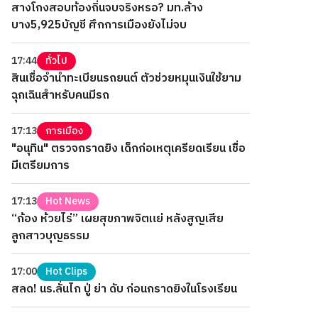
สางโกงสอบท้องถิ่นจบจริงหรอ? มท.ล้าง
บาง5,925บัญชี ศึกการเมืองยังไม่จบ
17:44
ทั่วไป
สินเชื่อจำนำทะเบียนรถยนต์ ตัวช่วยหมุนเงินใช้ยาม
ฉุกเฉินสำหรับคนมีรถ
17:13
การเมือง
"อนุทิน" ตรวจกราดยิง เด็กก่อเหตุเครียดเรียน เชื่อ
มีเตรียมการ
17:13
Hot News
“ก้อง ห้วยไร่” เผยสุขภาพจิตแย่ หลังสูญเสีย
ลูกสาวบุญธรรม
17:00
Hot Clips
สลด! นร.ลั่นไก ปู่ ย่า ดับ ก่อนกราดยิงในโรงเรียน