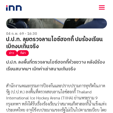
NEWS
ENTERTAINMENT
04 ก.พ. 69 - 16:30
ป.ป.ท. ลุยตรวจลานไอซ์ฮอกกี้ ปมร้องเรียน
LIFESTYLE
เบิกงบเกินจริง
HOROSCOPE
LOTTERY
ข่าว
กีฬา
VIDEO
ป.ป.ท. ลงพื้นที่ตรวจลานไอซ์ฮอกกี้ห้วยขวาง หลังมีร้อง
ร่วมด้วยช่วยกัน
เรียนสมาคมฯ เบิกค่าเช่าสนามเกินจริง
สำนักงานคณะกรรมการป้องกันและปราบปรามการทุจริตในภาค
รัฐ (ป.ป.ท.) ลงพื้นที่ตรวจสอบลานไอซ์ฮอกกี้ Thailand
International Ice Hockey Arena (TIIHA) ย่านพระราม 9
กรุงเทพฯ หลังได้รับเรื่องร้องเรียนว่าสมาคมกีฬาฮอกกี้น้ำแข็งแห่ง
ประเทศไทย อาจใช้งบประมาณของรัฐไม่เป็นไปตามระเบียบ โดย