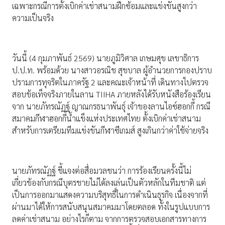
เฉพาะกรณีการตั้งเบิกค่าเช่าสนามฝึกซ้อมและแข่งขันสูงกว่า
ความเป็นจริง
วันนี้ (4 กุมภาพันธ์ 2569) นายภูมิวิศาล เกษมศุข เลขาธิการ
ป.ป.ท. พร้อมด้วย นางสาวอรณิช สุขบาล ผู้อำนวยการกองปราบ
ปรามการทุจริตในภาครัฐ 2 และคณะเจ้าหน้าที่ เดินทางไปตรวจ
สอบข้อเท็จจริงภายในลาน TIIHA ภายหลังได้รับหนังสือร้องเรียน
จาก นายภัทรณัฏฐ์ ญาณกรธนาพันธุ์ เจ้าของลานไอซ์ฮอกกี้ กรณี
สมาคมกีฬาฮอกกี้น้ำแข็งแห่งประเทศไทย ตั้งเบิกค่าเช่าสนาม
สำหรับการเตรียมทีมแข่งขันกีฬาซีเกมส์ สูงเกินกว่าค่าใช้จ่ายจริง
นายภัทรณัฏฐ์ ชี้แจงต่อสื่อมวลชนว่า การร้องเรียนครั้งนี้ไม่
เกี่ยวข้องกับกรณีบุตรชายไม่ได้ลงเล่นเป็นตัวหลักในทีมชาติ แต่
เป็นการออกมาแสดงความบริสุทธิ์ในการดำเนินธุรกิจ เนื่องจากที่
ผ่านมาได้ให้การสนับสนุนสมาคมมาโดยตลอด ทั้งในรูปแบบการ
ลดค่าเช่าสนาม อย่างไรก็ตาม จากการตรวจสอบเอกสารทางการ