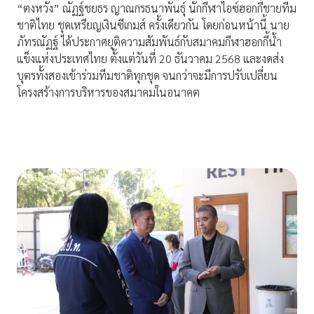
“ตงหวัง” ณัฏฐ์ชยธร ญาณกรธนาพันธุ์ นักกีฬาไอซ์ฮอกกี้ชายทีม
ชาติไทย ชุดเหรียญเงินซีเกมส์ ครั้งเดียวกัน โดยก่อนหน้านี้ นาย
ภัทรณัฏฐ์ ได้ประกาศยุติความสัมพันธ์กับสมาคมกีฬาฮอกกี้น้ำ
แข็งแห่งประเทศไทย ตั้งแต่วันที่ 20 ธันวาคม 2568 และงดส่ง
บุตรทั้งสองเข้าร่วมทีมชาติทุกชุด จนกว่าจะมีการปรับเปลี่ยน
โครงสร้างการบริหารของสมาคมในอนาคต