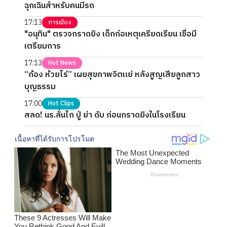
ฉุกเฉินสำหรับคนมีรถ
17:13
การเมือง
"อนุทิน" ตรวจกราดยิง เด็กก่อเหตุเครียดเรียน เชื่อมี
เตรียมการ
17:13
Hot News
“ก้อง ห้วยไร่” เผยสุขภาพจิตแย่ หลังสูญเสียลูกสาว
บุญธรรม
17:00
Hot Clips
สลด! นร.ลั่นไก ปู่ ย่า ดับ ก่อนกราดยิงในโรงเรียน