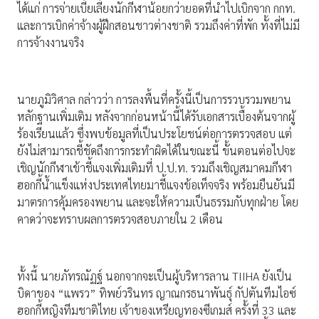
ได้แก่ การจ่ายเบี้ยเลี้ยงนักกีฬาน้อยกว่ายอดที่นำไปเบิกจาก กกท.
และการเบิกค่าจ้างผู้ฝึกสอนชาวต่างชาติ รวมถึงค่าที่พัก ทั้งที่ไม่มี
การจ้างงานจริง
นายภูมิวิศาล กล่าวว่า การลงพื้นที่ครั้งนี้เป็นการรวบรวมพยาน
หลักฐานเพิ่มเติม หลังจากก่อนหน้านี้ได้รับเอกสารเบื้องต้นจากผู้
ร้องเรียนแล้ว ซึ่งพบข้อมูลที่เป็นประโยชน์ต่อการตรวจสอบ แต่
ยังไม่สามารถชี้ชัดถึงการกระทำผิดได้ในขณะนี้ ขั้นตอนต่อไปจะ
เชิญนักกีฬาเข้าชี้แจงเพิ่มเติมที่ ป.ป.ท. รวมถึงเชิญสมาคมกีฬา
ฮอกกี้น้ำแข็งแห่งประเทศไทยมาชี้แจงข้อเท็จจริง พร้อมยืนยันมี
มาตรการคุ้มครองพยาน และจะให้ความเป็นธรรมกับทุกฝ่าย โดย
คาดว่าจะทราบผลการตรวจสอบภายใน 2 เดือน
ทั้งนี้ นายภัทรณัฏฐ์ นอกจากจะเป็นผู้บริหารลาน TIIHA ยังเป็น
บิดาของ “แพรว” ทิพย์วรินทร ญาณกรธนาพันธุ์ กัปตันทีมไอซ์
ฮอกกี้หญิงทีมชาติไทย เจ้าของเหรียญทองซีเกมส์ ครั้งที่ 33 และ