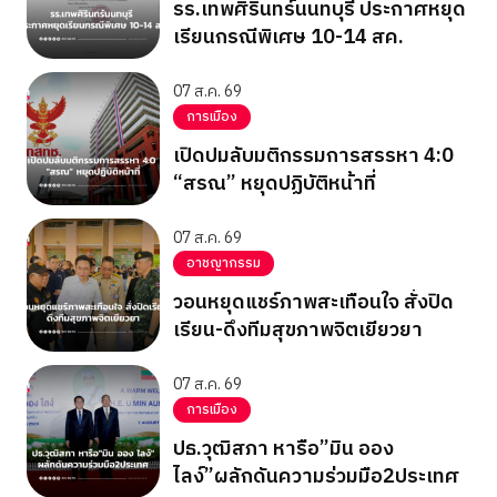
รร.เทพศิรินทร์นนทบุรี ประกาศหยุด
เรียนกรณีพิเศษ 10-14 สค.
07 ส.ค. 69
การเมือง
เปิดปมลับมติกรรมการสรรหา 4:0
“สรณ” หยุดปฏิบัติหน้าที่
07 ส.ค. 69
อาชญากรรม
วอนหยุดแชร์ภาพสะเทือนใจ สั่งปิด
เรียน-ดึงทีมสุขภาพจิตเยียวยา
07 ส.ค. 69
การเมือง
ปธ.วุฒิสภา หารือ”มิน ออง
ไลง์”ผลักดันความร่วมมือ2ประเทศ