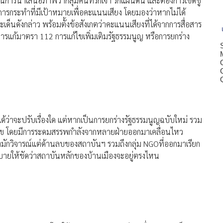
ารนำเสนอภาพว่ากลุ่มคนที่รักเจ้า รักแผ่นดิน และต้องการเชิดชู
ารกระทำที่มีเป้าหมายเพื่อคะแนนเสียง โดยมองว่าหากไม่ได้
ะเด็นดังกล่าว พร้อมตั้งข้อสังเกตว่าคะแนนเสียงที่ได้จากการสื่อสาร
ารแก้มาตรา 112 การแก้ไขเพิ่มเติมรัฐธรรมนูญ หรือการยกร่าง
ได้ว่าจะปรับเรื่องใด แต่หากเป็นการยกร่างรัฐธรรมนูญฉบับใหม่ รวม
้ไข โดยมีการระดมสรรพกำลังจากหลายฝ่ายออกมาเคลื่อนไหว
ี่มักวิจารณ์แต่ด้านลบของสถาบันฯ รวมถึงกลุ่ม NGOที่ออกมาเรียก
ธิบายให้ชัดว่าสถาบันหลักของบ้านเมืองจะอยู่ตรงไหน