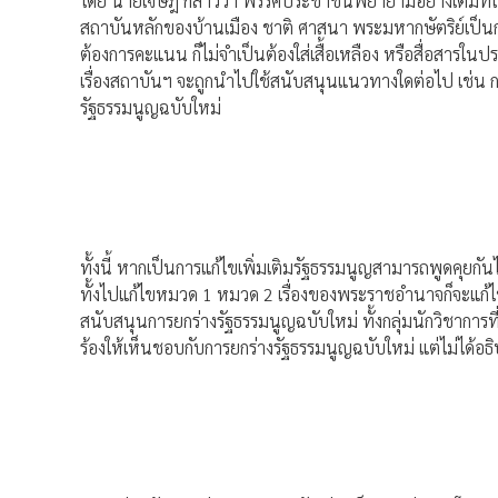
โดย นายเจษฎ์ กล่าวว่า พรรคประชาชนพยายามอย่างเต็มที่ในก
สถาบันหลักของบ้านเมือง ชาติ ศาสนา พระมหากษัตริย์เป็นก
ต้องการคะแนน ก็ไม่จำเป็นต้องใส่เสื้อเหลือง หรือสื่อสารในปร
เรื่องสถาบันฯ จะถูกนำไปใช้สนับสนุนแนวทางใดต่อไป เช่น ก
รัฐธรรมนูญฉบับใหม่
ทั้งนี้ หากเป็นการแก้ไขเพิ่มเติมรัฐธรรมนูญสามารถพูดคุยกัน
ทั้งไปแก้ไขหมวด 1 หมวด 2 เรื่องของพระราชอำนาจก็จะแก
สนับสนุนการยกร่างรัฐธรรมนูญฉบับใหม่ ทั้งกลุ่มนักวิชาการท
ร้องให้เห็นชอบกับการยกร่างรัฐธรรมนูญฉบับใหม่ แต่ไม่ได้อ