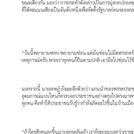
ขณะเดียวกัน มองว่า การกระทำดังกล่าวเป็นการมุ่งกอบโก
ที่ได้คะแนนเสียงเป็นอันดับหนึ่งเพื่อจัดตั้งรัฐบาลก่อนจะออ
“วันนี้พยายามหลบ พยายามซ่อน แต่มันซ่อนไม่มิดหรอกครับ
เหตุการณ์ครับ พวกเราทุกคนก็ยืนตามปกติ เอามือไปซ่อนไว้
นอกจากนี้ นายเจษฎ์ ยังเผยอีกด้วยว่า แกนนำของพรรคประช
อุดมการณ์แบบไหนก็ควรบอกประชาชนอย่างตรงไปตรงมาพร้
ทุกคน คือทำให้ประชาชนรับรู้ว่ากำลังเกิดอะไรขึ้นในบ้านเมือ
“ถ้าใครสักคนลุกขึ้นมาบอกจะล้มเจ้า เราก็จะยอมบอกว่าเราจะโห