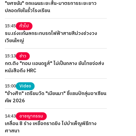
"ยศชนัน" ถกแผนระยะสั้น-มาตรการระยะยาว
ปลอดภัยในรั้วโรงเรียน
15:45
ทั่วไป
รบ.เร่งแก้ผลกระทบรถไฟฟ้าสายสีม่วงช่วงวง
เวียนใหญ่
15:13
ข่าว
กต.ติง "ทอม แอนดรูส์" ไม่เป็นกลาง ยันไทยจ่อส่ง
หนังสือถึง HRC
15:00
Video
"ช้างศึก" เตรียมวัด "เมียนมา" ชี้แชมป์กลุ่มอาเซียน
คัพ 2026
14:43
อาชญากรรม
เคลื่อน 8 ร่าง เหยื่อกราดยิง ไปบำเพ็ญพิธีทาง
ศาสนา