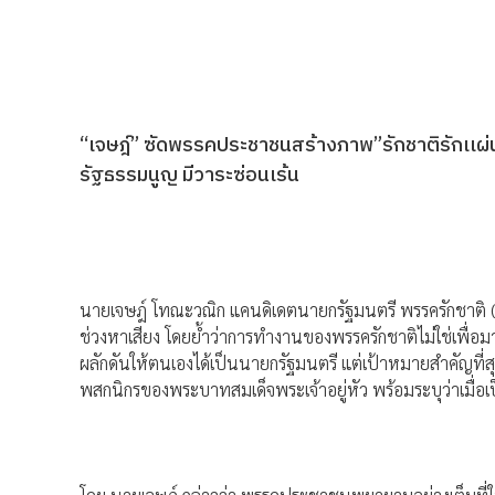
“เจษฎ์” ซัดพรรคประชาชนสร้างภาพ”รักชาติรักเเผ่นดิ
รัฐธรรมนูญ มีวาระซ่อนเร้น
นายเจษฎ์ โทณะวณิก แคนดิเดตนายกรัฐมนตรี พรรครักชาติ 
ช่วงหาเสียง โดยย้ำว่าการทำงานของพรรครักชาติไม่ใช่เพื่อ
ผลักดันให้ตนเองได้เป็นนายกรัฐมนตรี แต่เป้าหมายสำคัญท
พสกนิกรของพระบาทสมเด็จพระเจ้าอยู่หัว พร้อมระบุว่าเมื่อเป