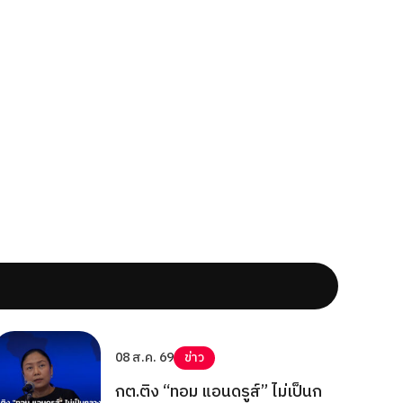
08 ส.ค. 69
ข่าว
กต.ติง “ทอม แอนดรูส์” ไม่เป็นก