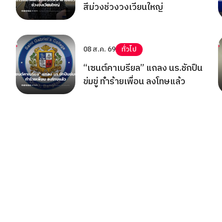
สีม่วงช่วงวงเวียนใหญ่
08 ส.ค. 69
ทั่วไป
“เซนต์คาเบรียล” แถลง นร.ชักปืน
ข่มขู่ ทำร้ายเพื่อน ลงโทษแล้ว