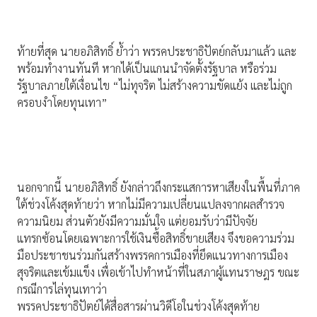
ท้ายที่สุด นายอภิสิทธิ์ ย้ำว่า พรรคประชาธิปัตย์กลับมาแล้ว และ
พร้อมทำงานทันที หากได้เป็นแกนนำจัดตั้งรัฐบาล หรือร่วม
รัฐบาลภายใต้เงื่อนไข “ไม่ทุจริต ไม่สร้างความขัดแย้ง และไม่ถูก
ครอบงำโดยทุนเทา”
นอกจากนี้ นายอภิสิทธิ์ ยังกล่าวถึงกระแสการหาเสียงในพื้นที่ภาค
ใต้ช่วงโค้งสุดท้ายว่า หากไม่มีความเปลี่ยนแปลงจากผลสำรวจ
ความนิยม ส่วนตัวยังมีความมั่นใจ แต่ยอมรับว่ามีปัจจัย
แทรกซ้อนโดยเฉพาะการใช้เงินซื้อสิทธิ์ขายเสียง จึงขอความร่วม
มือประชาชนร่วมกันสร้างพรรคการเมืองที่ยึดแนวทางการเมือง
สุจริตและเข้มแข็ง เพื่อเข้าไปทำหน้าที่ในสภาผู้แทนราษฎร ขณะ
กรณีการไล่ทุนเทาว่า
พรรคประชาธิปัตย์ได้สื่อสารผ่านวิดีโอในช่วงโค้งสุดท้าย