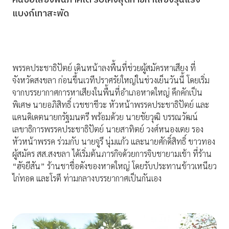
คนซื้อเสียงพ้นภาคใต้ รับโค้งสุดท้ายหาเสียงรุนแรง
แบงก์เทาสะพัด
พรรคประชาธิปัตย์ เดินหน้าลงพื้นที่ช่วยผู้สมัครหาเสียง ที่
จังหวัดสงขลา ก่อนขึ้นเวทีปราศรัยใหญ่ในช่วงเย็นวันนี้ โดยเริ่ม
จากบรรยากาศการหาเสียงในพื้นที่อำเภอหาดใหญ่ คึกคักเป็น
พิเศษ นายอภิสิทธิ์ เวชชาชีวะ หัวหน้าพรรคประชาธิปัตย์ และ
แคนดิเดตนายกรัฐมนตรี พร้อมด้วย นายชัยวุฒิ บรรณวัฒน์
เลขาธิการพรรคประชาธิปัตย์ นายสาทิตย์ วงศ์หนองเตย รอง
หัวหน้าพรรค ร่วมกับ นายจูรี นุ่มแก้ว และนายศักดิ์สิทธิ์ ขาวทอง
ผู้สมัคร สส.สงขลา ได้เริ่มต้นภารกิจด้วยการจิบชายามเช้า ที่ร้าน
“ฮัจยีสัน” ร้านชาชื่อดังของหาดใหญ่ โดยรับประทานข้าวเหนียว
ไก่ทอด และโรตี ท่ามกลางบรรยากาศเป็นกันเอง