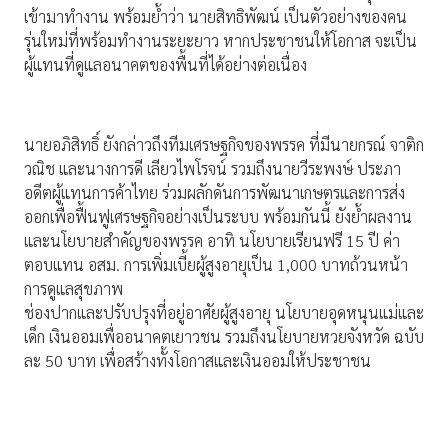
เข้ามาทำงาน พร้อมย้ำว่า นายสิทธิพัฒน์ เป็นตัวอย่างของคน
รุ่นใหม่ที่พร้อมทำงานระยะยาว หากประชาชนให้โอกาส จะเป็น
ผู้แทนที่ดูแลอนาคตของพื้นที่ได้อย่างต่อเนื่อง
นายอภิสิทธิ์ ยังกล่าวถึงทีมเศรษฐกิจของพรรค ที่มีนายกรณ์ จาติก
วณิช และนางการดี เลียวไพโรจน์ รวมถึงนายวีระพงษ์ ประภา
อดีตผู้แทนการค้าไทย ร่วมผลักดันการพัฒนาเกษตรและการส่ง
ออกเพื่อฟื้นฟูเศรษฐกิจอย่างเป็นระบบ พร้อมกันนี้ ยังย้ำผลงาน
และนโยบายสำคัญของพรรค อาทิ นโยบายเรียนฟรี 15 ปี ค่า
ตอบแทน อสม. การเพิ่มเบี้ยผู้สูงอายุเป็น 1,000 บาทถ้วนหน้า
การดูแลสุขภาพ
ช่องปากและปรับปรุงที่อยู่อาศัยผู้สูงอายุ นโยบายอุดหนุนแม่และ
เด็ก เงินออมเพื่ออนาคตเยาวชน รวมถึงนโยบายหวยจังหวัด ฉบับ
ละ 50 บาท เพื่อสร้างทั้งโอกาสและเงินออมให้ประชาชน