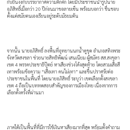
กับยืนงงกับบรรยากาศความคึกคัก โดยมีประชาชนนำรูปนาย
อภิสิทธิ์เมื่อกว่า 20 ปีก่อนมาขอลายเซ็น พร้อมบอกว่า ชื่นชอบ
ตั้งแต่สมัยตนเองเรียนอยู่ระดับมัธยมต้น
จากนั้น นายอภิสิทธิ์ ลงพื้นที่อุทยานนกน้ำคูขุด อำเภอสทิงพระ
จังหวัดสงขลา ช่วยนายสิทธิพัฒน์ เสนเนียม ผู้สมัคร สส.สงขลา
เขต 4 พรรคประชาธิปัตย์ หาเสียงช่วงโค้งสุดท้าย โดยสวมเสื้อสี
เทาพร้อมข้อความ “เสื้อเทา คนไม่เทา” และขึ้นปราศรัยต่อ
ประชาชนในพื้นที่ โดยนายอภิสิทธิ์ ระบุว่า เขตเลือกตั้งสงขลา
เขต 4 ถือเป็นบททดสอบสำคัญของการเมืองไทย เนื่องจากการ
เลือกตั้งครั้งที่ผ่านมา
ภาคใต้เป็นพื้นที่ที่มีการใช้เงินหาเสียงมากที่สุด พร้อมตั้งคำถาม