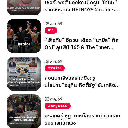
เซอร์ไพรส์ Looke เปิดรูป “โทโมะ”
ร่วมจักรวาล GELBOYS 2 ตอนแรก
8 ส.ค. นี้
08 ส.ค. 69
ข่าว
“เสือคิม” อึดชนะเดือด “นาบิล” ศึก
ONE ลุมพินี 165 & The Inner
Circle 25
08 ส.ค. 69
การเมือง
ถอดบทเรียนกราดยิง: ชู
นโยบาย”อนุทิน-กิตติ์รัฐ”ขับเคลื่อน
ควบคุมปืน
08 ส.ค. 69
อาชญากรรม
ครอบครัวญาติเหยื่อกราดยิง ทยอย
รับร่างที่นิติเวช