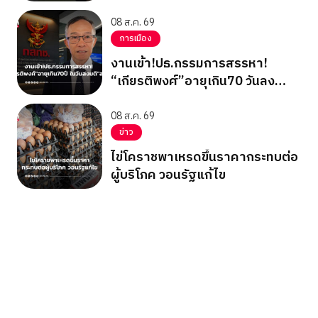
08 ส.ค. 69
การเมือง
งานเข้า!ปธ.กรรมการสรรหา!
“เกียรติพงศ์”อายุเกิน70 วันลง
มติ”สรณ”
08 ส.ค. 69
ข่าว
ไข่โคราชพาเหรดขึ้นราคากระทบต่อ
ผู้บริโภค วอนรัฐแก้ไข