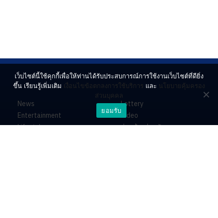
เว็บไซต์นี้ใช้คุกกี้เพื่อให้ท่านได้รับประสบการณ์การใช้งานเว็บไซต์ที่ดียิ่ง
ขึ้น เรียนรู้เพิ่มเติม
เงื่อนไขข้อตกลงการใช้บริการ
และ
นโยบายคุ้มครอง
ส่วนบุคคล
News
Lottery
ยอมรับ
Entertainment
Video
Lifestyle
ร่วมด้วยช่วยกัน
Horoscope
About
Contact
PR by Dataxet