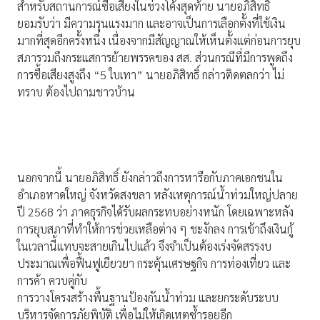
สำหรับสถานการณ์ซื้อเสียงในช่วงโค้งสุดท้าย นายอภิสิทธิ์
ยอมรับว่า มีความรุนแรงมาก และอาจเป็นการเลือกตั้งที่ใช้เงิน
มากที่สุดอีกครั้งหนึ่ง เนื่องจากมีสัญญาณให้เห็นตั้งแต่ก่อนการยุบ
สภารวมถึงกระแสการย้ายพรรคของ สส. ส่วนกรณีที่มีการพูดถึง
การซื้อเสียงสูงถึง “5 ใบเทา” นายอภิสิทธิ์ กล่าวติดตลกว่า ไม่
ทราบ ต้องไปถามชาวบ้าน
นอกจากนี้ นายอภิสิทธิ์ ยังกล่าวถึงการหารือกับภาคเอกชนใน
อำเภอหาดใหญ่ จังหวัดสงขลา หลังเหตุการณ์น้ำท่วมใหญ่ปลาย
ปี 2568 ว่า ภาคธุรกิจได้รับผลกระทบอย่างหนัก โดยเฉพาะหลัง
การยุบสภาที่ทำให้การช่วยเหลือต่าง ๆ ชะงักลง การเข้าถึงเงินกู้
ในเวลานี้แทบจะสายเกินไปแล้ว จึงจำเป็นต้องเร่งจัดสรรงบ
ประมาณเพื่อฟื้นฟูเยียวยา กระตุ้นเศรษฐกิจ การท่องเที่ยว และ
การค้า ควบคู่กับ
การวางโครงสร้างพื้นฐานป้องกันน้ำท่วม และยกระดับระบบ
บริหารจัดการภัยพิบัติ เพื่อไม่ให้เกิดเหตุซ้ำรอยอีก