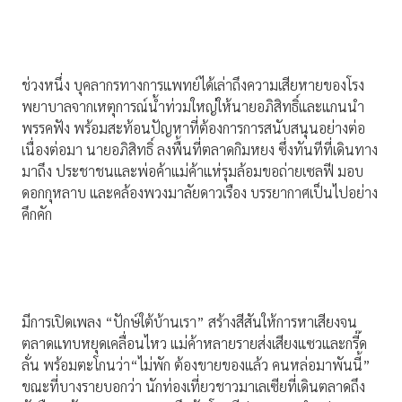
ช่วงหนึ่ง บุคลากรทางการแพทย์ได้เล่าถึงความเสียหายของโรง
พยาบาลจากเหตุการณ์น้ำท่วมใหญ่ให้นายอภิสิทธิ์และแกนนำ
พรรคฟัง พร้อมสะท้อนปัญหาที่ต้องการการสนับสนุนอย่างต่อ
เนื่องต่อมา นายอภิสิทธิ์ ลงพื้นที่ตลาดกิมหยง ซึ่งทันทีที่เดินทาง
มาถึง ประชาชนและพ่อค้าแม่ค้าแห่รุมล้อมขอถ่ายเซลฟี มอบ
ดอกกุหลาบ และคล้องพวงมาลัยดาวเรือง บรรยากาศเป็นไปอย่าง
คึกคัก
มีการเปิดเพลง “ปักษ์ใต้บ้านเรา” สร้างสีสันให้การหาเสียงจน
ตลาดแทบหยุดเคลื่อนไหว แม่ค้าหลายรายส่งเสียงแซวและกรี๊ด
ลั่น พร้อมตะโกนว่า“ไม่พัก ต้องขายของแล้ว คนหล่อมาพันนี้”
ขณะที่บางรายบอกว่า นักท่องเที่ยวชาวมาเลเซียที่เดินตลาดถึง