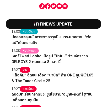
NEWS UPDATE
13:00
Hot Clips
ปกครองคุมเข้มการพกอาวุธปืน -ตร.แยกสอบ "พ่อ
แม่"เด็กกราดยิง
12:38
Hot News
เซอร์ไพรส์ Looke เปิดรูป “โทโมะ” ร่วมจักรวาล
GELBOYS 2 ตอนแรก 8 ส.ค. นี้
12:27
ข่าว
“เสือคิม” อึดชนะเดือด “นาบิล” ศึก ONE ลุมพินี 165
& The Inner Circle 25
12:27
การเมือง
ถอดบทเรียนกราดยิง: ชูนโยบาย"อนุทิน-กิตติ์รัฐ"ขับ
เคลื่อนควบคุมปืน