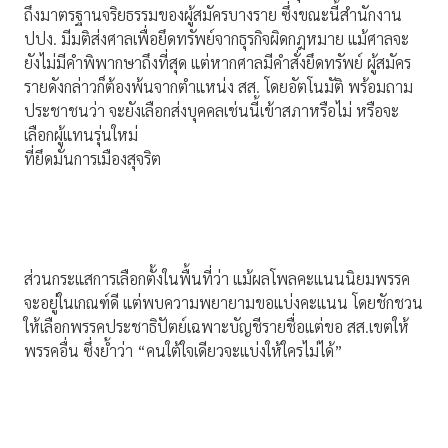
ถึงมาตรฐานจริยธรรมของผู้สมัครบางราย ซึ่งขณะนี้สำนักงาน
ปปง. มีมติส่งศาลเพื่อยึดทรัพย์จากธุรกิจผิดกฎหมาย แม้ศาลจะ
ยังไม่มีคำพิพากษาถึงที่สุด แต่หากศาลมีคำสั่งยึดทรัพย์ ผู้สมัคร
รายดังกล่าวก็ต้องพ้นจากตำแหน่ง สส. โดยอัตโนมัติ พร้อมถาม
ประชาชนว่า จะยังเลือกส่งบุคคลเช่นนี้เข้าสภาหรือไม่ หรือจะ
เลือกผู้แทนรุ่นใหม่
ที่ยึดมั่นการเมืองสุจริต
ส่วนกระแสการเลือกตั้งในพื้นที่ว่า แม้ผลโพลคะแนนนิยมพรรค
จะอยู่ในเกณฑ์ดี แต่พบความพยายามขอแบ่งคะแนน โดยชักชวน
ให้เลือกพรรคประชาธิปัตย์เฉพาะบัญชีรายชื่อแต่ขอ สส.เขตให้
พรรคอื่น ซึ่งย้ำว่า “คนใต้ใจเดียวจะแบ่งให้ใครไม่ได้”