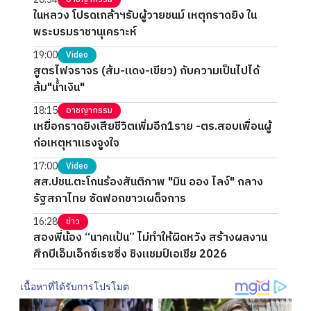
ในหลวง โปรดเกล้าฯรับผู้วายชนม์ เหตุกราดยิง ใน
พระบรมราชานุเคราะห์
19:00
Video
สูตรไฟจราจร (ส้ม-แดง-เขียว) กับความเป็นไปได้
ล้ม"น้ำเงิน"
18:15
อาชญากรรม
เหยื่อกราดยิงเสียชีวิตเพิ่มอีก1ราย -ตร.สอบเพื่อนผู้
ก่อเหตุหาแรงจูงใจ
17:00
Video
สส.ปชน.ตะโกนร้องสันติภาพ "มิน ออง ไลง์" กลาง
รัฐสภาไทย ซัดฟอกขาวเผด็จการ
16:28
ข่าว
สองพี่น้อง “นาคแป้น” ไม่ทำให้ผิดหวัง สร้างผลงาน
ศึกบีเอ็มเอ็กซ์เรซซิ่ง ชิงแชมป์เอเชีย 2026