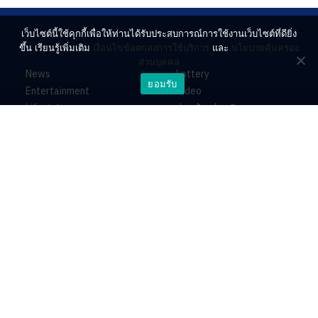
เว็บไซต์นี้ใช้คุกกี้เพื่อให้ท่านได้รับประสบการณ์การใช้งานเว็บไซต์ที่ดียิ่ง
ขึ้น เรียนรู้เพิ่มเติม
เงื่อนไขข้อตกลงการใช้บริการ
และ
นโยบายคุ้มครอง
ส่วนบุคคล
News
Lottery
ยอมรับ
Entertainment
Video
Lifestyle
ร่วมด้วยช่วยกัน
Horoscope
About
Contact
PR by Dataxet