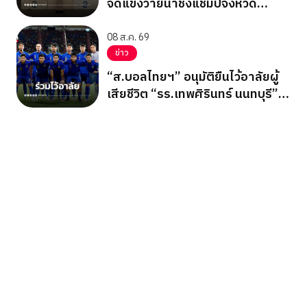
จัดแข่งว่ายน้ำชิงแชมป์จังหวัด
ปทุมธานี 2569
08 ส.ค. 69
ข่าว
“ส.บอลไทยฯ” อนุมัติยืนไว้อาลัยผู้
เสียชีวิต “รร.เทพศิรินทร์ นนทบุรี”
ก่อนเกมอาเซียนคัพ