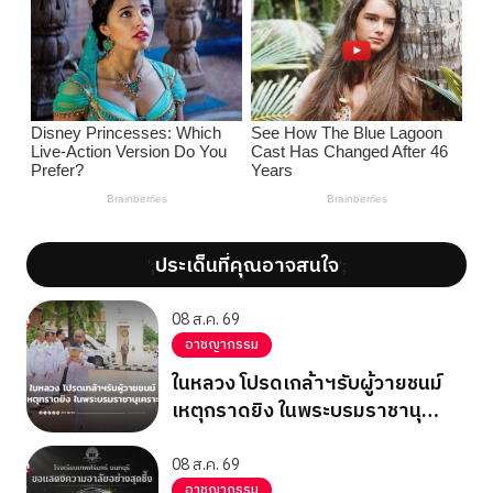
ประเด็นที่คุณอาจสนใจ
';
';
08 ส.ค. 69
อาชญากรรม
ในหลวง โปรดเกล้าฯรับผู้วายชนม์
เหตุกราดยิง ในพระบรมราชานุ
เคราะห์
08 ส.ค. 69
อาชญากรรม