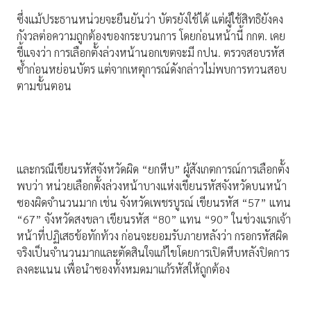
ซึ่งแม้ประธานหน่วยจะยืนยันว่า บัตรยังใช้ได้ แต่ผู้ใช้สิทธิยังคง
กังวลต่อความถูกต้องของกระบวนการ โดยก่อนหน้านี้ กกต. เคย
ชี้แจงว่า การเลือกตั้งล่วงหน้านอกเขตจะมี กปน. ตรวจสอบรหัส
ซ้ำก่อนหย่อนบัตร แต่จากเหตุการณ์ดังกล่าวไม่พบการทวนสอบ
ตามขั้นตอน
และกรณีเขียนรหัสจังหวัดผิด “ยกหีบ” ผู้สังเกตการณ์การเลือกตั้ง
พบว่า หน่วยเลือกตั้งล่วงหน้าบางแห่งเขียนรหัสจังหวัดบนหน้า
ซองผิดจำนวนมาก เช่น จังหวัดเพชรบูรณ์ เขียนรหัส “57” แทน
“67” จังหวัดสงขลา เขียนรหัส “80” แทน “90” ในช่วงแรกเจ้า
หน้าที่ปฏิเสธข้อทักท้วง ก่อนจะยอมรับภายหลังว่า กรอกรหัสผิด
จริงเป็นจำนวนมากและตัดสินใจแก้ไขโดยการเปิดหีบหลังปิดการ
ลงคะแนน เพื่อนำซองทั้งหมดมาแก้รหัสให้ถูกต้อง