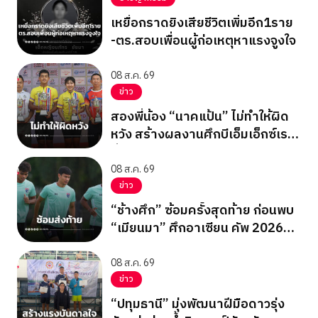
เหยื่อกราดยิงเสียชีวิตเพิ่มอีก1ราย
-ตร.สอบเพื่อนผู้ก่อเหตุหาแรงจูงใจ
08 ส.ค. 69
ข่าว
สองพี่น้อง “นาคแป้น” ไม่ทำให้ผิด
หวัง สร้างผลงานศึกบีเอ็มเอ็กซ์เรซ
ซิ่ง ชิงแชมป์เอเชีย 2026
08 ส.ค. 69
ข่าว
“ช้างศึก” ซ้อมครั้งสุดท้าย ก่อนพบ
“เมียนมา” ศึกอาเซียน คัพ 2026
นัดสุดท้าย รอบแบ่งกลุ่ม
08 ส.ค. 69
ข่าว
“ปทุมธานี” มุ่งพัฒนาฝีมือดาวรุ่ง