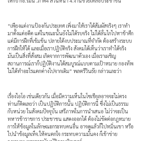
ให้กับ กอ.รมน .ภาค4 ส่วนหน้า 4.งานช่วยเหลือประชาชน
“เพียงแต่งานป้องกันประเทศ เพิ่งมาให้เราได้สัมผัสจริงๆ เราทํา
มาตั้งแต่อดีต แต่ในขณะนั้นยังไม่ได้รบจริง ไม่ได้ลั่นไกไปหาข้าศึก
แต่มีการฝึกที่เข้มข้น ปลายใต้งบประมาณที่จํากัด ต้องสร้างระบบ
การฝึกให้ได้ และเมื่อเราปฏิบัติจริง สังคมได้เห็นว่าเราทําได้จริง
มันเป็นสิ่งที่สั่งสม เกิดจากการพัฒนาตัวเอง เมื่อเราเผชิญ
สถานการณ์เราก็ปฏิบัติงานได้สมบูรณ์แบบตามเป้าหมาย กองทัพ
ไม่ได้ทําอะไรแตกต่างไปจากเดิม” พลตรีวินธัย กล่าวและว่า
เรื่องไอโอ เช่นเดียวกัน เมื่อมีความเห็นในโซเชียลอาจจะไม่ตรง
ท่านก็คิดเลยว่า เป็นปฏิบัติการนั้น ปฏิบัติการนี้ ซึ่งไม่เป็นธรรม
กับหน่วย ในสังคมปัจจุบัน เสรีภาพในการนําเสนอ ไม่ว่าจะเป็น
ทหารข้าราชการ ประชาชน แสดงออกได้ ต้องไม่ขัดต่อกฎหมาย
การให้ข้อมูลในลักษณะกระทบคนอื่น อาจดูแล้วก็ไปหมิ่นเขา หรือ
ไปนําข้อมูลเท็จ.ให้คนตกใจ กระทบความมั่นคง ก็เข้าข่าย