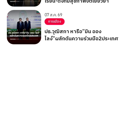
เรียน-ดึงทีมสุขภาพจิตเยียวยา
07 ส.ค. 69
การเมือง
ปธ.วุฒิสภา หารือ”มิน ออง
ไลง์”ผลักดันความร่วมมือ2ประเทศ