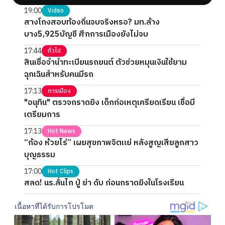
19:00
Video
สางโกงสอบท้องถิ่นจบจริงหรอ? มท.ล้าง
บาง5,925บัญชี ศึกการเมืองยังไม่จบ
17:44
ทั่วไป
สินเชื่อจำนำทะเบียนรถยนต์ ตัวช่วยหมุนเงินใช้ยาม
ฉุกเฉินสำหรับคนมีรถ
17:13
การเมือง
"อนุทิน" ตรวจกราดยิง เด็กก่อเหตุเครียดเรียน เชื่อมี
เตรียมการ
17:13
Hot News
“ก้อง ห้วยไร่” เผยสุขภาพจิตแย่ หลังสูญเสียลูกสาว
บุญธรรม
17:00
Hot Clips
สลด! นร.ลั่นไก ปู่ ย่า ดับ ก่อนกราดยิงในโรงเรียน