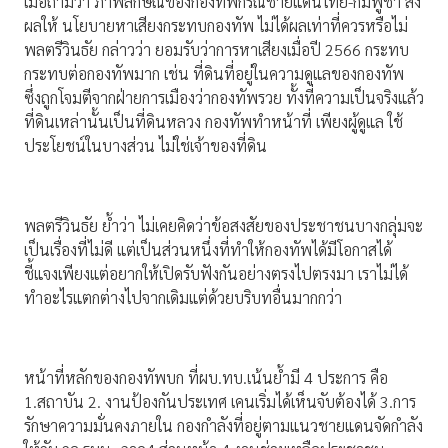
เมื่อถามว่า ภาพลักษณ์ของกองทัพกรณีชายแดนไทย-กัมพูชา ส่ง
ผลให้ นโยบายหาเสียงกระทบกองทัพ ไม่ได้ผลเท่าที่ควรหรือไม่
พลตรีวินธัย กล่าวว่า ยอมรับว่าการหาเสียงเมื่อปี 2566 กระทบ
กระทบต่อกองทัพมาก เช่น ที่ดินที่อยู่ในความดูแลของกองทัพ
ซึ่งถูกโจมตีจากฝ่ายการเมืองว่ากองทัพรวย ทั้งที่ความเป็นจริงแล้ว
ที่ดินเหล่านั้นเป็นที่ดินหลวง กองทัพทําหน้าที่ เพียงผู้ดูแล ใช้
ประโยชน์ในบางส่วน ไม่ใช่เจ้าของที่ดิน
พลตรีวินธัย ย้ำว่า ไม่เคยคิดว่าข้อสงสัยของประชาชนบางกลุ่มจะ
เป็นเรื่องที่ไม่ดี แต่เป็นส่วนหนึ่งที่ทําให้กองทัพได้มีโอกาสได้
ชี้แจงเพียงแต่อยากให้เปิดรับฟังกันอย่างตรงไปตรงมา เราไม่ได้
ทําอะไรแตกต่างไปจากเดิมแต่ด้วยบริบทอื่นมากกว่า
หน้าที่หลักของกองทัพบก ที่ผบ.ทบ.เน้นย้ํามี 4 ประการ คือ
1.สถาบัน 2. งานป้องกันประเทศ เคนเริ่มได้เห็นจับต้องได้ 3.การ
รักษาความมั่นคงภายใน กองกําลังที่อยู่ตามแนวชายแดนจัดกําลัง