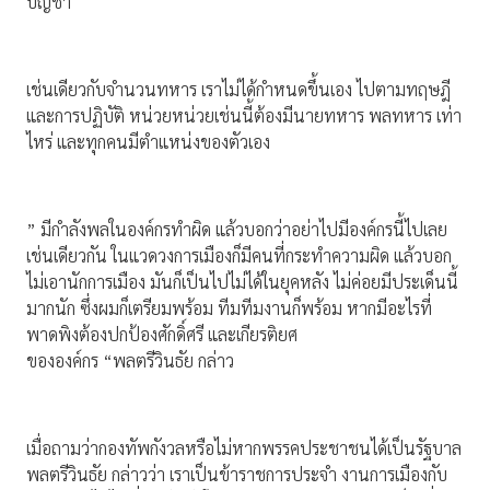
บัญชา
เช่นเดียวกับจํานวนทหาร เราไม่ได้กําหนดขึ้นเอง ไปตามทฤษฎี
และการปฏิบัติ หน่วยหน่วยเช่นนี้ต้องมีนายทหาร พลทหาร เท่า
ไหร่ และทุกคนมีตําแหน่งของตัวเอง
” มีกําลังพลในองค์กรทําผิด แล้วบอกว่าอย่าไปมีองค์กรนี้ไปเลย
เช่นเดียวกัน ในแวดวงการเมืองก็มีคนที่กระทําความผิด แล้วบอก
ไม่เอานักการเมือง มันก็เป็นไปไม่ได้ในยุคหลัง ไม่ค่อยมีประเด็นนี้
มากนัก ซึ่งผมก็เตรียมพร้อม ทีมทีมงานก็พร้อม หากมีอะไรที่
พาดพิงต้องปกป้องศักดิ์ศรี และเกียรติยศ
ขององค์กร “พลตรีวินธัย กล่าว
เมื่อถามว่ากองทัพกังวลหรือไม่หากพรรคประชาชนได้เป็นรัฐบาล
พลตรีวินธัย กล่าวว่า เราเป็นข้าราชการประจํา งานการเมืองกับ