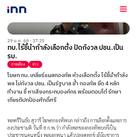
NEWS
ENTERTAINMENT
29 ม.ค. 69 - 17:25
ทบ.ไร้ชี้นำกำลังเลือกตั้ง ปัดกังวล ปชน.เป็น
LIFESTYLE
รบ.
HOROSCOPE
LOTTERY
การเมือง
ข่าว
VIDEO
โฆษก ทบ. เคลียร์แผลกองทัพ ห้วงเลือกตั้ง ไร้ชี้นำกำลัง
ร่วมด้วยช่วยกัน
พล ไม่กังวล ปชน. เป็นรัฐบาล ย้ำ กองทัพ ยึด 4 หลัก
ทำงาน ชี้ หาเสียงกระทบองค์กร พร้อมตอบโต้ รักษา
เกียรติปกป้องศักดิ์ศรี
พลตรีวินธัย สุวารี โฆษกกองทัพบก กล่าวถึง การเลือกตั้งและการ
ลงประชามติ วันที่ 8 ก.พ.ว่า กำลังพลของกองทัพบกก็เป็น
ประชาชนคนหนึ่ง พลเอกพนา แค้วปลอดทุกข์ ผู้บัญชาการ