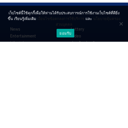
เว็บไซต์นี้ใช้คุกกี้เพื่อให้ท่านได้รับประสบการณ์การใช้งานเว็บไซต์ที่ดียิ่ง
ขึ้น เรียนรู้เพิ่มเติม
เงื่อนไขข้อตกลงการใช้บริการ
และ
นโยบายคุ้มครอง
ส่วนบุคคล
News
Lottery
ยอมรับ
Entertainment
Video
Lifestyle
ร่วมด้วยช่วยกัน
Horoscope
About
Contact
PR by Dataxet