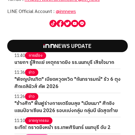
LINE Official Account :
@innnews
NEWS UPDATE
11:40
การเมือง
นายกฯ รู้สึกแย่ เหตุกราดยิง รร.นนทบุรี เสียใจมาก
11:36
ข่าว
"พิชญบัณฑิต" เบียดหวุดหวิด "กันทรารมณ์" รัว 6 ตุง
ศึกเดลินิวส์ คัพ 2026
11:26
ข่าว
"ช้างศึก" ฟื้นฟูร่างกายเตรียมลุย "เมียนมา" ศึกชิง
แชมป์อาเซียน 2026 รอบแบ่งกลุ่ม กลุ่มบี นัดสุดท้าย
11:10
อาชญากรรม
ระทึก! กราดยิงหน้า รร.เทพศิรินทร์ นนทบุรี ดับ 2