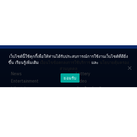
เว็บไซต์นี้ใช้คุกกี้เพื่อให้ท่านได้รับประสบการณ์การใช้งานเว็บไซต์ที่ดียิ่ง
ขึ้น เรียนรู้เพิ่มเติม
เงื่อนไขข้อตกลงการใช้บริการ
และ
นโยบายคุ้มครอง
ส่วนบุคคล
News
Lottery
ยอมรับ
Entertainment
Video
Lifestyle
ร่วมด้วยช่วยกัน
Horoscope
About
Contact
PR by Dataxet