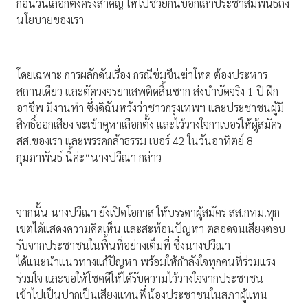
ก่อนวันเลือกตั้งครั้งสำคัญ ให้ไปช่วยกันบอกเล่าประชาสัมพันธ์ถึง
นโยบายของเรา
โดยเฉพาะ การผลักดันเรื่อง กรณีข่มขืนฆ่าโหด ต้องประหาร
สถานเดียว และตัดวงจรยาเสพติดสิ้นซาก ส่งบำบัดจริง 1 ปี ฝึก
อาชีพ มีงานทำ ซึ่งดิฉันหวังว่าชาวกรุงเทพฯ และประชาชนผู้มี
สิทธิ์ออกเสียง จะเข้าคูหาเลือกตั้ง และไว้วางใจกาเบอร์ให้ผู้สมัคร
สส.ของเรา และพรรคกล้าธรรม เบอร์ 42 ในวันอาทิตย์ 8
กุมภาพันธ์ นี้ค่ะ“นางปวีณา กล่าว
จากนั้น นางปวีณา ยังเปิดโอกาส ให้บรรดาผู้สมัคร สส.กทม.ทุก
เขตได้แสดงความคิดเห็น และสะท้อนปัญหา ตลอดจนเสียงตอบ
รับจากประชาชนในพื้นที่อย่างเต็มที่ ซึ่งนางปวีณา
ได้แนะนำแนวทางแก้ปัญหา พร้อมให้กำลังใจทุกคนที่ร่วมแรง
ร่วมใจ และขอให้โชคดีให้ได้รับความไว้วางใจจากประชาชน
เข้าไปเป็นปากเป็นเสียงแทนพึ่น้องประชาชนในสภาผู้แทน