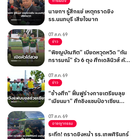
การเมือง
นายกฯ รู้สึกแย่ เหตุกราดยิง
รร.นนทบุรี เสียใจมาก
07 ส.ค. 69
ข่าว
“พิชญบัณฑิต” เบียดหวุดหวิด “กัน
ทรารมณ์” รัว 6 ตุง ศึกเดลินิวส์ คัพ
2026
07 ส.ค. 69
ข่าว
“ช้างศึก” ฟื้นฟูร่างกายเตรียมลุย
“เมียนมา” ศึกชิงแชมป์อาเซียน
2026 รอบแบ่งกลุ่ม กลุ่มบี นัด
สุดท้าย
07 ส.ค. 69
อาชญากรรม
ระทึก! กราดยิงหน้า รร.เทพศิรินทร์