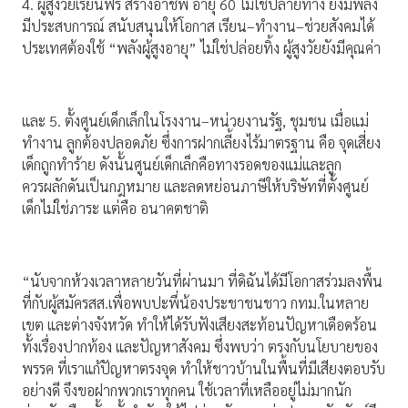
4. ผู้สูงวัยเรียนฟรี สร้างอาชีพ อายุ 60 ไม่ใช่ปลายทาง ยังมีพลัง
มีประสบการณ์ สนับสนุนให้โอกาส เรียน–ทำงาน–ช่วยสังคมได้
ประเทศต้องใช้ “พลังผู้สูงอายุ” ไม่ใช่ปล่อยทิ้ง ผู้สูงวัยยังมีคุณค่า
และ 5. ตั้งศูนย์เด็กเล็กในโรงงาน–หน่วยงานรัฐ, ชุมชน เมื่อแม่
ทำงาน ลูกต้องปลอดภัย ซึ่งการฝากเลี้ยงไร้มาตรฐาน คือ จุดเสี่ยง
เด็กถูกทำร้าย ดังนั้นศูนย์เด็กเล็กคือทางรอดของแม่และลูก
ควรผลักดันเป็นกฎหมาย และลดหย่อนภาษีให้บริษัทที่ตั้งศูนย์
เด็กไม่ใช่ภาระ แต่คือ อนาคตชาติ
“นับจากห้วงเวลาหลายวันที่ผ่านมา ที่ดิฉันได้มีโอกาสร่วมลงพื้น
ที่กับผู้สมัครสส.เพื่อพบปะพึ่น้องประชาชนชาว กทม.ในหลาย
เขต และต่างจังหวัด ทำให้ได้รับฟังเสียงสะท้อนปัญหาเดือดร้อน
ทั้งเรื่องปากท้อง และปัญหาสังคม ซึ่งพบว่า ตรงกับนโยบายของ
พรรค ที่เราแก้ปัญหาตรงจุด ทำให้ชาวบ้านในพื้นที่มีเสียงตอบรับ
อย่างดี จึงขอฝากพวกเราทุกคน ใช้เวลาที่เหลืออยู่ไม่มากนัก