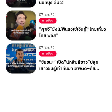
นนทบุรี ดับ 2
07 ส.ค. 69
การเมือง
“ศุภจี”ยังไม่ฟันธงใช้เงินกู้ “ไทยเที่ยว
ไทย พลัส”
07 ส.ค. 69
การเมือง
“ชัยชนะ” เปิด”นักสืบสีขาว”ปลุก
เยาวชนรู้เท่าทันยาเสพติด–ภัย
ออนไลน์