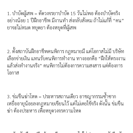
1. บำบัดผู้เสพ = ตัดวงจรยาบำบัด 15 วันไม่พอ ต้องบำบัดจริง
อย่างน้อย 1 ปีฝึกอาชีพ มีงานทำ ส่งกลับสังคม ถ้าไม่แก้ที่ “คน”
ยาจะไม่หมด หยุดยา ต้องหยุดที่ผู้เสพ
2. ตั้งสถาบันฝึกอาชีพคนพิการ กฎหมายมี แต่โอกาสไม่มี บริษัท
เลือกจ่ายเงิน แทนรับคนพิการทำงาน ทางออกคือ “ฝึกให้ตรงงาน
แล้วส่งทำงานจริง” คนพิการไม่ต้องการความสงสาร แต่ต้องการ
โอกาส
3. ข่มขืนฆ่าโหด = ประหารสถานเดียว อาชญากรรมซ้ำซาก
เหยื่ออายุน้อยลงกฎหมายเขียนไว้ แต่ไม่เคยใช้จริง ดังนั้น ข่มขืน
ฆ่า ต้องประหาร เพื่อหยุดวงจรความโหด