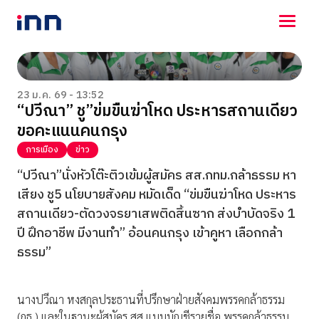
NEWS
ENTERTAINMENT
23 ม.ค. 69 - 13:52
“ปวีณา” ชู”ข่มขืนฆ่าโหด ประหารสถานเดียว
LIFESTYLE
ขอคะแนนคนกรุง
HOROSCOPE
LOTTERY
การเมือง
ข่าว
VIDEO
“ปวีณา”นั่งหัวโต๊ะติวเข้มผู้สมัคร สส.กทม.กล้าธรรม หา
ร่วมด้วยช่วยกัน
เสียง ชู5 นโยบายสังคม หมัดเด็ด “ข่มขืนฆ่าโหด ประหาร
สถานเดียว-ตัดวงจรยาเสพติดสิ้นซาก ส่งบำบัดจริง 1
ปี ฝึกอาชีพ มีงานทำ” อ้อนคนกรุง เข้าคูหา เลือกกล้า
ธรรม”
นางปวีณา หงสกุลประธานที่ปรึกษาฝ่ายสังคมพรรคกล้าธรรม
(กธ.) และในฐานะผู้สมัคร สส.แบบบัญชีรายชื่อ พรรคกล้าธรรม