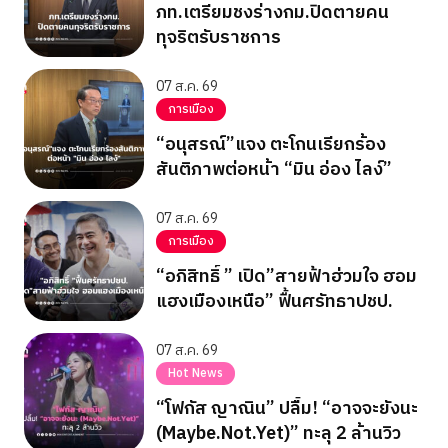
ภท.เตรียมชงร่างกม.ปิดตายคน
ทุจริตรับราชการ
07 ส.ค. 69
การเมือง
“อนุสรณ์”แจง ตะโกนเรียกร้อง
สันติภาพต่อหน้า “มิน อ่อง ไลง์”
07 ส.ค. 69
การเมือง
“อภิสิทธิ์ ” เปิด”สายฟ้าฮ่วมใจ ฮอม
แฮงเมืองเหนือ” ฟื้นศรัทธาปชป.
07 ส.ค. 69
Hot News
“โฟกัส ญาณิน” ปลื้ม! “อาจจะยังนะ
(Maybe.Not.Yet)” ทะลุ 2 ล้านวิว