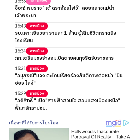
15:56
Hot News
ช็อก! พบร่าง “เต้ ดราก้อนไฟว์“ ลอยกลางแม่น้ำ
เจ้าพระยา
15:43
การเมือง
รบ.เคาะเยียวยา รายละ 1 ล้าน ผู้เสียชีวิตกราดยิง
โรงเรียน
15:34
การเมือง
ภท.เตรียมชงร่างกม.ปิดตายคนทุจริตรับราชการ
15:31
การเมือง
"อนุสรณ์"แจง ตะโกนเรียกร้องสันติภาพต่อหน้า "มิน
อ่อง ไลง์"
15:29
การเมือง
"อภิสิทธิ์ " เปิด"สายฟ้าฮ่วมใจ ฮอมแฮงเมืองเหนือ"
ฟื้นศรัทธาปชป.