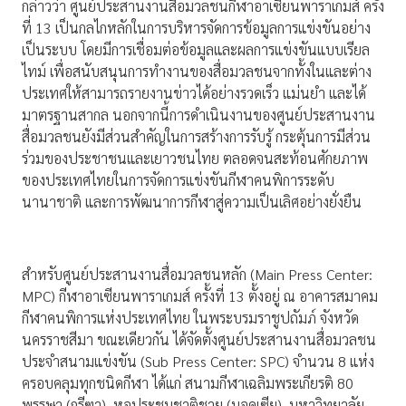
กล่าวว่า ศูนย์ประสานงานสื่อมวลชนกีฬาอาเซียนพาราเกมส์ ครั้ง
ที่ 13 เป็นกลไกหลักในการบริหารจัดการข้อมูลการแข่งขันอย่าง
เป็นระบบ โดยมีการเชื่อมต่อข้อมูลและผลการแข่งขันแบบเรียล
ไทม์ เพื่อสนับสนุนการทำงานของสื่อมวลชนจากทั้งในและต่าง
ประเทศให้สามารถรายงานข่าวได้อย่างรวดเร็ว แม่นยำ และได้
มาตรฐานสากล นอกจากนี้การดำเนินงานของศูนย์ประสานงาน
สื่อมวลชนยังมีส่วนสำคัญในการสร้างการรับรู้ กระตุ้นการมีส่วน
ร่วมของประชาชนและเยาวชนไทย ตลอดจนสะท้อนศักยภาพ
ของประเทศไทยในการจัดการแข่งขันกีฬาคนพิการระดับ
นานาชาติ และการพัฒนาการกีฬาสู่ความเป็นเลิศอย่างยั่งยืน
สำหรับศูนย์ประสานงานสื่อมวลชนหลัก (Main Press Center:
MPC) กีฬาอาเซียนพาราเกมส์ ครั้งที่ 13 ตั้งอยู่ ณ อาคารสมาคม
กีฬาคนพิการแห่งประเทศไทย ในพระบรมราชูปถัมภ์ จังหวัด
นครราชสีมา ขณะเดียวกัน ได้จัดตั้งศูนย์ประสานงานสื่อมวลชน
ประจำสนามแข่งขัน (Sub Press Center: SPC) จำนวน 8 แห่ง
ครอบคลุมทุกชนิดกีฬา ได้แก่ สนามกีฬาเฉลิมพระเกียรติ 80
พรรษา (กรีฑา), หอประชุมชาติชาย (บอคเซีย), มหาวิทยาลัย