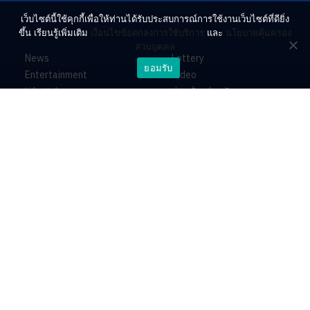
เว็บไซต์นี้ใช้คุกกี้เพื่อให้ท่านได้รับประสบการณ์การใช้งานเว็บไซต์ที่ดียิ่ง
ขึ้น เรียนรู้เพิ่มเติม
เงื่อนไขข้อตกลงการใช้บริการ
และ
นโยบายคุ้มครอง
ส่วนบุคคล
News
Lottery
ยอมรับ
Entertainment
Video
Lifestyle
ร่วมด้วยช่วยกัน
Horoscope
About
Contact
PR by Dataxet