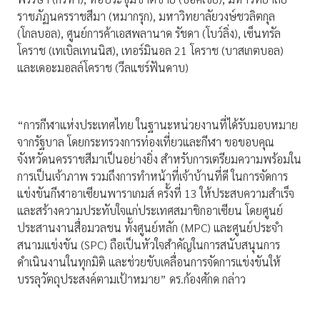
ราชภัฏนครราชสีมา (หมากรุก), มหาวิทยาลัยวงษ์ชวลิตกุล
(โกลบอล), ศูนย์การค้าเอสพลานาด รัชดา (โบว์ลิ่ง), เซ็นทรัล
โคราช (เทเบิลเทนนิส), เทอร์มินอล 21 โคราช (บาสเกตบอล)
และเดอะมอลล์โคราช (วีลแชร์ฟันดาบ)
“การกีฬาแห่งประเทศไทย ในฐานะหน่วยงานที่ได้รับมอบหมาย
จากรัฐบาล โดยกระทรวงการท่องเที่ยวและกีฬา ขอขอบคุณ
จังหวัดนครราชสีมาเป็นอย่างยิ่ง สำหรับการเตรียมความพร้อมใน
การเป็นเจ้าภาพ รวมถึงการทำหน้าที่เจ้าบ้านที่ดี ในการจัดการ
แข่งขันกีฬาอาเซียนพาราเกมส์ ครั้งที่ 13 ให้ประสบความสำเร็จ
และสร้างความประทับใจแก่ประเทศสมาชิกอาเซียน โดยศูนย์
ประสานงานสื่อมวลชน ทั้งศูนย์หลัก (MPC) และศูนย์ประจำ
สนามแข่งขัน (SPC) ถือเป็นหัวใจสำคัญในการสนับสนุนการ
ดำเนินงานในทุกมิติ และช่วยขับเคลื่อนการจัดการแข่งขันให้
บรรลุวัตถุประสงค์ตามเป้าหมาย” ดร.ก้องศักด กล่าว