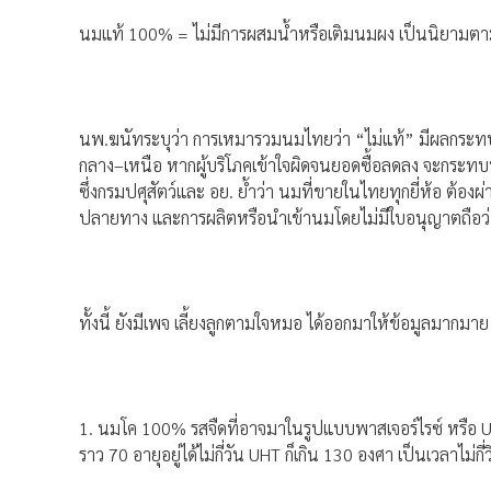
นมแท้ 100% = ไม่มีการผสมน้ำหรือเติมนมผง เป็นนิยามตา
นพ.ฆนัทระบุว่า การเหมารวมนมไทยว่า “ไม่แท้” มีผลกระท
กลาง–เหนือ หากผู้บริโภคเข้าใจผิดจนยอดซื้อลดลง จะกระทบห่วง
ซึ่งกรมปศุสัตว์และ อย. ย้ำว่า นมที่ขายในไทยทุกยี่ห้อ ต้
ปลายทาง และการผลิตหรือนำเข้านมโดยไม่มีใบอนุญาตถือว
ทั้งนี้ ยังมีเพจ เลี้ยงลูกตามใจหมอ ได้ออกมาให้ข้อมูลมากมา
1. นมโค 100% รสจืดที่อาจมาในรูปแบบพาสเจอร์ไรซ์ หรือ UHT 
ราว 70 อายุอยู่ได้ไม่กี่วัน UHT ก็เกิน 130 องศา เป็นเวลาไม่กี่