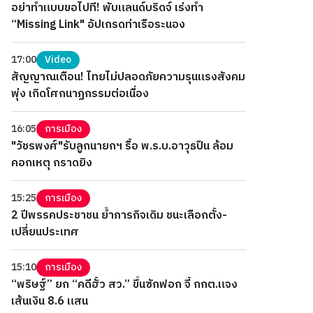
อย่าทำแบบขอไปที! พับแลนด์บริดจ์ เร่งทำ
“Missing Link" อัปเกรดท่าเรือระนอง
17:00
Video
สัญญาณเตือน! ไทยไม่ปลอดภัยความรุนแรงสังคม
พุ่ง เกิดโศกนาฏกรรมต่อเนื่อง
16:05
การเมือง
"วัชรพงศ์"รับลูกนายกฯ รื้อ พ.ร.บ.อาวุธปืน ล้อม
คอกเหตุ กราดยิง
15:25
การเมือง
2 ปีพรรคประชาชน ย้ำภารกิจเดิม ชนะเลือกตั้ง-
เปลี่ยนประเทศ
15:10
การเมือง
“พริษฐ์” ยก “คดีฮั้ว สว.” ขึ้นซักฟอก จี้ กกต.แจง
เส้นเงิน 8.6 แสน