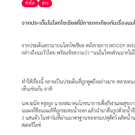
ทั่วไป
ข่าว
จากประเด็นในโลกโซเชียลที่มีการถกเถียงกันเรื่องน
จากประเด็นดรามาบนโลกโซเชียล หลังรายการ WOODY AVENGE
กล่าวถึงนมวัวไทย พร้อมข้อความว่า “นมในไทยส่วนมากไม่ใ
ทำให้เรื่องนี้ กลายเป็นประเด็นที่ถูกพูดถึงอย่างมาก หล
เห็นเช่นกัน อาทิ
นพ.ฆนัท ครุธกูล นายกสมาคมโภชนาการเพื่อกีฬาและสุขภา
นมผงก็คือนมแท้ที่ถูกระเหยน้ำออก แล้วนำมาคืนรูปด้วยน้ำอี
3 แสนตัว ในฟาร์มที่ผ่านมาตรฐานของกรมปศุสัตว์ ผลิตน้ำนมดิ
สเตอริไลซ์