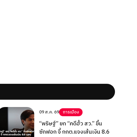
09 ส.ค. 69
การเมือง
“พริษฐ์” ยก “คดีฮั้ว สว.” ขึ้น
ซักฟอก จี้ กกต.แจงเส้นเงิน 8.6