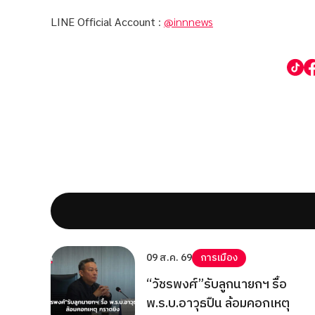
LINE Official Account
:
@innnews
09 ส.ค. 69
การเมือง
“วัชรพงศ์”รับลูกนายกฯ รื้อ
พ.ร.บ.อาวุธปืน ล้อมคอกเหตุ