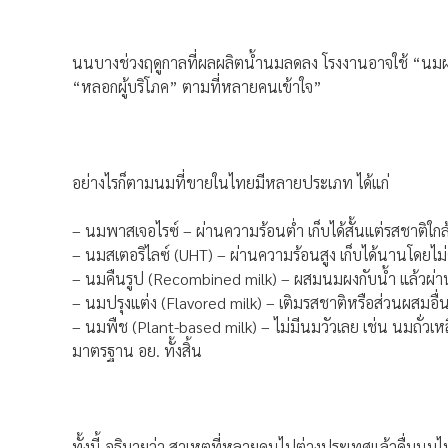
นนบางช่วงฤดูกาลที่ผลผลิตน้ำนมลดลง โรงงานอาจใช้ “นมผงค
“หลอกผู้บริโภค” ตามที่หลายคนเข้าใจ”
อย่างไรก็ตามนมที่ขายในไทยมีหลายประเภท ได้แก่
– นมพาสเจอไรซ์ – ผ่านความร้อนต่ำ เก็บได้สั้นแต่รสชาติใก
– นมสเตอริไลซ์ (UHT) – ผ่านความร้อนสูง เก็บได้นานโดยไม่
– นมคืนรูป (Recombined milk) – ผสมนมผงกับน้ำ แล้วผ่
– นมปรุงแต่ง (Flavored milk) – เติมรสชาติหรือส่วนผสมอื่น 
– นมพืช (Plant-based milk) – ไม่มีนมวัวเลย เช่น นมถั่วเ
มาตรฐาน อย. ทั้งสิ้น
ทั้งนี้ อธิบายว่า สาเหตุที่หลายคนไปต่างประเทศแล้วดื่มนมไม่