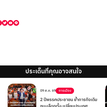
ประเด็นที่คุณอาจสนใจ
';
';
09 ส.ค. 69
การเมือง
2 ปีพรรคประชาชน ย้ำภารกิจเดิม
ชนะเลือกตั้ง-เปลี่ยนประเทศ