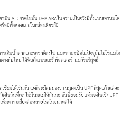
ป วิตามิน A D กรดไขมัน DHA ARA ในความเป็นจริงมีทั้งแบบเอานมโค
มีทั้งสองแบบในกล่องเดียวก็มี
มีการเติมน้ำตาลและรสชาติลงไป นมหลายชนิดในปัจจุบันไม่ใช่นมโค
กันไหม ได้ฟิลลิ่งแบบแฮรี่ พ็อตเตอร์ นมวัวบริสุทธิ์
คลเซียมได้เช่นกัน แต่ก็จะมีคนมองว่า นมผงเป็น UPF ก็สุดแล้วแต่จะ
ชีวิตในวันที่เขาไม่มีนมแม่ให้กินนะ อันนี้ยอมรับ แต่มองในเชิง UPF
นั้นเพิ่มความเสี่ยงต่อหลายโรคในอนาคตได้