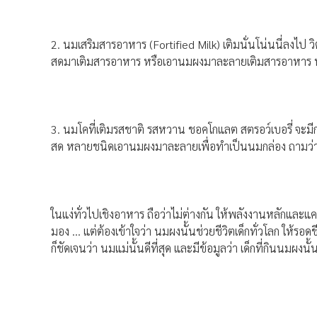
2. นมเสริมสารอาหาร (Fortified Milk) เติมนั่นโน่นนี่ลงไ
สดมาเติมสารอาหาร หรือเอานมผงมาละลายเติมสารอาหาร หรือ
3. นมโคที่เติมรสชาติ รสหวาน ชอคโกแลต สตรอว์เบอรี่ จะ
สด หลายชนิดเอานมผงมาละลายเพื่อทำเป็นนมกล่อง ถามว่าต่าง
ในแง่ทั่วไปเชิงอาหาร ถือว่าไม่ต่างกัน ให้พลังงานหลักและแ
มอง … แต่ต้องเข้าใจว่า นมผงนั้นช่วยชีวิตเด็กทั่วโลก ให้รอด
ก็ชัดเจนว่า นมแม่นั้นดีที่สุด และมีข้อมูลว่า เด็กที่กินนมผง