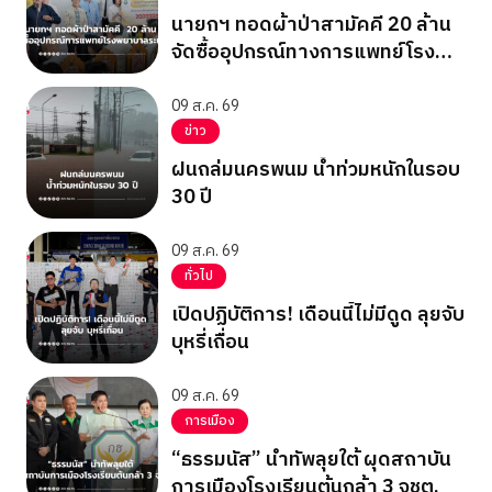
นายกฯ ทอดผ้าป่าสามัคคี 20 ล้าน
จัดซื้ออุปกรณ์ทางการแพทย์โรง
พยาบาลระนอง
09 ส.ค. 69
ข่าว
ฝนถล่มนครพนม น้ำท่วมหนักในรอบ
30 ปี
09 ส.ค. 69
ทั่วไป
เปิดปฏิบัติการ! เดือนนี้ไม่มีดูด ลุยจับ
บุหรี่เถื่อน
09 ส.ค. 69
การเมือง
“ธรรมนัส” นำทัพลุยใต้ ผุดสถาบัน
การเมืองโรงเรียนต้นกล้า 3 จชต.