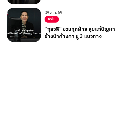
09 ส.ค. 69
ทั่วไป
“กุลวลี” ชวนทุกฝ่าย ลุยแก้ปัญหา
ช้างป่าค้างคา ชู 3 แนวทาง