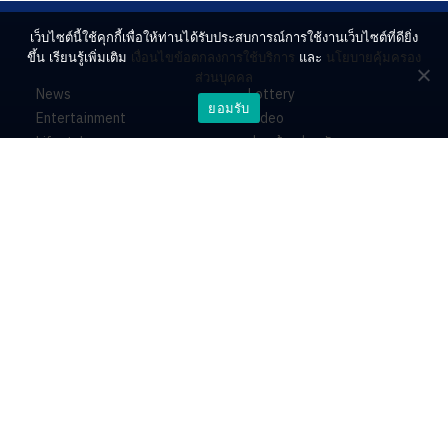
เว็บไซต์นี้ใช้คุกกี้เพื่อให้ท่านได้รับประสบการณ์การใช้งานเว็บไซต์ที่ดียิ่ง
ขึ้น เรียนรู้เพิ่มเติม
เงื่อนไขข้อตกลงการใช้บริการ
และ
นโยบายคุ้มครอง
ส่วนบุคคล
News
Lottery
ยอมรับ
Entertainment
Video
Lifestyle
ร่วมด้วยช่วยกัน
Horoscope
About
Contact
PR by Dataxet