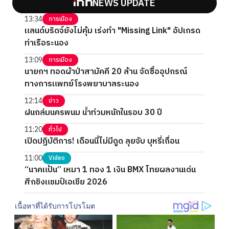
NEWS UPDATE
13:34
การเมือง
แลนด์บริดจ์ยังไม่คุ้ม เร่งทำ "Missing Link" อัปเกรด
ท่าเรือระนอง
13:09
การเมือง
นายกฯ ทอดผ้าป่าสามัคคี 20 ล้าน จัดซื้ออุปกรณ์
ทางการแพทย์โรงพยาบาลระนอง
12:14
ข่าว
ฝนถล่มนครพนม น้ำท่วมหนักในรอบ 30 ปี
11:20
ทั่วไป
เปิดปฏิบัติการ! เดือนนี้ไม่มีดูด ลุยจับ บุหรี่เถื่อน
11:00
Video
“นาคแป้น” เหมา 1 ทอง 1 เงิน BMX ไทยผลงานเด่น
ศึกชิงแชมป์เอเชีย 2026