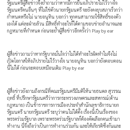
รัฐมนตรีผู้สื่อข่าวจึงย้ำถามว่าหากมีการยื่นอภิปรายไม่ไว้วางใจ
รัฐมนตรีคนอื่นๆ ที่ไม่ใช่ตัวนายกรัฐมนตรี จะยังคงยุบสภาเร็วกว่า
กำหนดหรือไม่ นายอนุทิน บอกว่า ทุกคนสามารถใช้สิทธิ์ของตัว
เองได้ แต่ละฝ่ายล้วน มีสิทธิ์ทำอะไรก็ได้ตามขอบข่ายอำนาจและ
กฎหมายที่กำหนด ก่อนจะย้ำผู้สื่อข่าวอีกครั้งว่า Play by ear
ผู้สื่อข่าวถามว่าหากรัฐบาลมั่นใจว่าไม่ได้ทำอะไรผิดทำไมจึงไม่
เปิดโอกาสให้อภิปรายไม่ไว้วางใจ นายอนุทิน บอกว่ายังตอบตอน
นี้ไม่ได้ ก่อนจะตอบเหมือนเดิม Play by ear
ผู้สื่อข่าวยังถามถึงกรณีที่คณะรัฐมนตรีมีมติให้นายธนดล สุวรรณ
ฤทธิ์ ที่ปรึกษารัฐมนตรีว่าการกระทรวงเกษตรและสหกรณ์(ด้าน
กฎหมาย) เป็นข้าราชการการเมืองประจำสำนักเลขาธิการนายก
รัฐมนตรี นายกรัฐมนตรี ระบุว่าตนไม่ได้ตั้ง เรื่องนี้เป็นเรื่องของ
พรรคร่วมรัฐบาล เพราะพรรคร่วมรัฐบาลก็ต้องคัดเลือกคนเข้ามา
ทำงาน นี่จึงถือว่าเป็นการทำงานร่วมกัน และให้เกียรติซึ่งกันและ