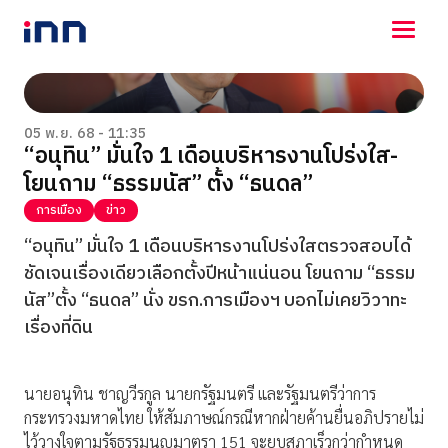
NEWS
ENTERTAINMENT
05 พ.ย. 68 - 11:35
“อนุทิน” มั่นใจ 1 เดือนบริหารงานโปร่งใส-
LIFESTYLE
โยนถาม “ธรรมนัส” ตั้ง “ธนดล”
HOROSCOPE
LOTTERY
การเมือง
ข่าว
VIDEO
“อนุทิน” มั่นใจ 1 เดือนบริหารงานโปร่งใสตรวจสอบได้
ร่วมด้วยช่วยกัน
ชัดเจนเรื่องเดียวเลือกตั้งปีหน้าแน่นอน โยนถาม “ธรรม
นัส”ตั้ง “ธนดล” นั่ง ขรก.การเมืองฯ บอกไม่เคยวิวาทะ
เรื่องที่ดิน
นายอนุทิน ชาญวีรกูล นายกรัฐมนตรี และรัฐมนตรีว่าการ
กระทรวงมหาดไทย ให้สัมภาษณ์กรณีหากฝ่ายค้านยื่นอภิปรายไม่
ไว้วางใจตามรัฐธรรมนูญมาตรา 151 จะยุบสภาเร็วกว่ากำหนด